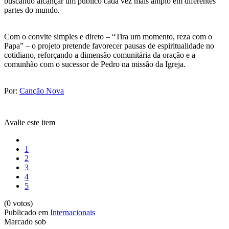
buscando alcançar um público cada vez mais amplo em diferentes
partes do mundo.
Com o convite simples e direto – “Tira um momento, reza com o
Papa” – o projeto pretende favorecer pausas de espiritualidade no
cotidiano, reforçando a dimensão comunitária da oração e a
comunhão com o sucessor de Pedro na missão da Igreja.
Por:
Canção Nova
Avalie este item
1
2
3
4
5
(0 votos)
Publicado em
Internacionais
Marcado sob