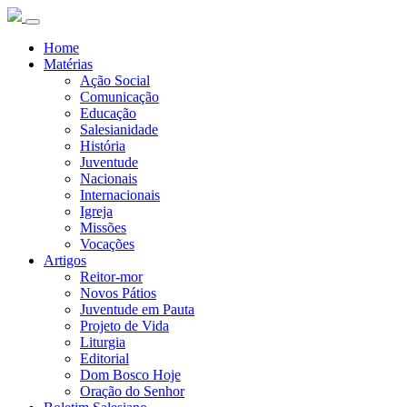
Home
Matérias
Ação Social
Comunicação
Educação
Salesianidade
História
Juventude
Nacionais
Internacionais
Igreja
Missões
Vocações
Artigos
Reitor-mor
Novos Pátios
Juventude em Pauta
Projeto de Vida
Liturgia
Editorial
Dom Bosco Hoje
Oração do Senhor