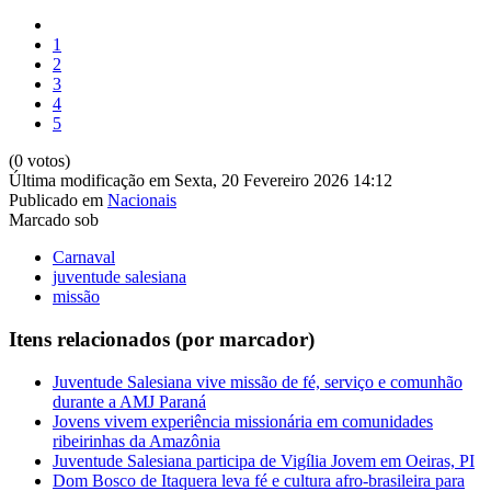
1
2
3
4
5
(0 votos)
Última modificação em Sexta, 20 Fevereiro 2026 14:12
Publicado em
Nacionais
Marcado sob
Carnaval
juventude salesiana
missão
Itens relacionados (por marcador)
Juventude Salesiana vive missão de fé, serviço e comunhão
durante a AMJ Paraná
Jovens vivem experiência missionária em comunidades
ribeirinhas da Amazônia
Juventude Salesiana participa de Vigília Jovem em Oeiras, PI
Dom Bosco de Itaquera leva fé e cultura afro-brasileira para