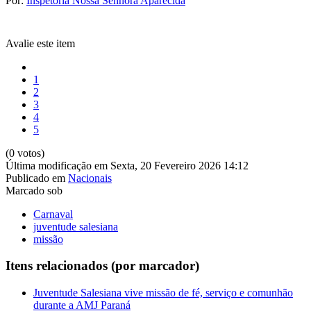
Por:
Inspetoria Nossa Senhora Aparecida
Avalie este item
1
2
3
4
5
(0 votos)
Última modificação em Sexta, 20 Fevereiro 2026 14:12
Publicado em
Nacionais
Marcado sob
Carnaval
juventude salesiana
missão
Itens relacionados (por marcador)
Juventude Salesiana vive missão de fé, serviço e comunhão
durante a AMJ Paraná