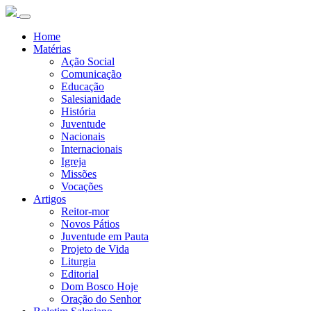
Home
Matérias
Ação Social
Comunicação
Educação
Salesianidade
História
Juventude
Nacionais
Internacionais
Igreja
Missões
Vocações
Artigos
Reitor-mor
Novos Pátios
Juventude em Pauta
Projeto de Vida
Liturgia
Editorial
Dom Bosco Hoje
Oração do Senhor