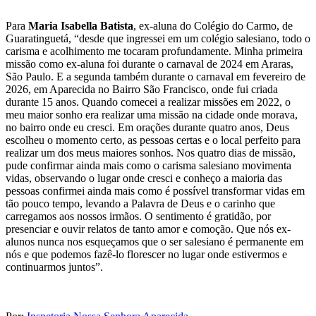
Para
Maria Isabella Batista
, ex-aluna do Colégio do Carmo, de
Guaratinguetá, “desde que ingressei em um colégio salesiano, todo o
carisma e acolhimento me tocaram profundamente. Minha primeira
missão como ex-aluna foi durante o carnaval de 2024 em Araras,
São Paulo. E a segunda também durante o carnaval em fevereiro de
2026, em Aparecida no Bairro São Francisco, onde fui criada
durante 15 anos. Quando comecei a realizar missões em 2022, o
meu maior sonho era realizar uma missão na cidade onde morava,
no bairro onde eu cresci. Em orações durante quatro anos, Deus
escolheu o momento certo, as pessoas certas e o local perfeito para
realizar um dos meus maiores sonhos. Nos quatro dias de missão,
pude confirmar ainda mais como o carisma salesiano movimenta
vidas, observando o lugar onde cresci e conheço a maioria das
pessoas confirmei ainda mais como é possível transformar vidas em
tão pouco tempo, levando a Palavra de Deus e o carinho que
carregamos aos nossos irmãos. O sentimento é gratidão, por
presenciar e ouvir relatos de tanto amor e comoção. Que nós ex-
alunos nunca nos esqueçamos que o ser salesiano é permanente em
nós e que podemos fazê-lo florescer no lugar onde estivermos e
continuarmos juntos”.