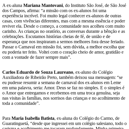
A ex-aluna
Mariana Mantovani
, do Instituto São José, de São José
dos Campos, afirma: “a missão com os ex-alunos foi uma
experiência incrível. Foi muito legal conhecer ex-alunos de outras
casas, com vivências diferentes, mas com a mesma essência e poder
reviver ela. Desde o começo, a comunidade nos acolheu com muito
carinho. As crianças no oratório, as conversas durante a bênção e as
celebrações. Escutamos histórias cheias de fé, de união e de
esperança que nos inspiraram a sermos melhores fora desse feriado.
Passar o Carnaval em missão foi, sem dúvida, a melhor escolha que
eu poderia ter feito. Voltei com o coração cheio de amor, gratidão e
com a vontade de fazer sempre mais”.
Carlos Eduardo de Souza Laureano
, ex-aluno do Colégio
Auxiliadora de Ribeirão Preto, também deixou sua mensagem: “se
eu pudesse resumir a semana de carnaval dos ex-alunos em Leme
em uma palavra, seria: Amor. Deus se faz no simples. E o simples é
o Amor que entregamos e recebemos em uma troca genuína, seja
nas visitas às famílias, nos sorrisos das crianças e no acolhimento de
toda a comunidade”.
Para
Maria Isabella Batista
, ex-aluna do Colégio do Carmo, de
Guaratinguetá, “desde que ingressei em um colégio salesiano, todo o
carisma e acolhimento me tocaram profundamente. Minha primeira