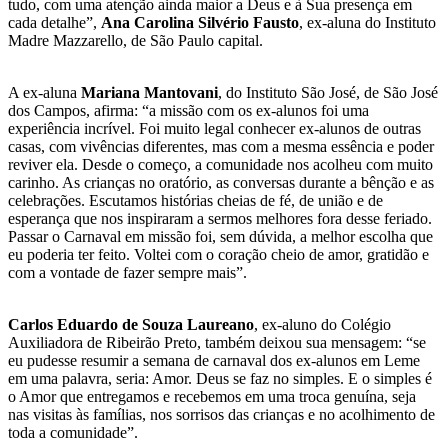
tudo, com uma atenção ainda maior a Deus e à Sua presença em
cada detalhe”,
Ana Carolina Silvério Fausto
, ex-aluna do Instituto
Madre Mazzarello, de São Paulo capital.
A ex-aluna
Mariana Mantovani
, do Instituto São José, de São José
dos Campos, afirma: “a missão com os ex-alunos foi uma
experiência incrível. Foi muito legal conhecer ex-alunos de outras
casas, com vivências diferentes, mas com a mesma essência e poder
reviver ela. Desde o começo, a comunidade nos acolheu com muito
carinho. As crianças no oratório, as conversas durante a bênção e as
celebrações. Escutamos histórias cheias de fé, de união e de
esperança que nos inspiraram a sermos melhores fora desse feriado.
Passar o Carnaval em missão foi, sem dúvida, a melhor escolha que
eu poderia ter feito. Voltei com o coração cheio de amor, gratidão e
com a vontade de fazer sempre mais”.
Carlos Eduardo de Souza Laureano
, ex-aluno do Colégio
Auxiliadora de Ribeirão Preto, também deixou sua mensagem: “se
eu pudesse resumir a semana de carnaval dos ex-alunos em Leme
em uma palavra, seria: Amor. Deus se faz no simples. E o simples é
o Amor que entregamos e recebemos em uma troca genuína, seja
nas visitas às famílias, nos sorrisos das crianças e no acolhimento de
toda a comunidade”.