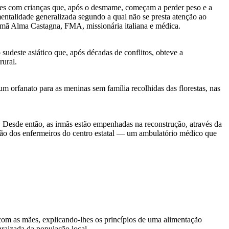
ães com crianças que, após o desmame, começam a perder peso e a
mentalidade generalizada segundo a qual não se presta atenção ao
rmã Alma Castagna, FMA, missionária italiana e médica.
sudeste asiático que, após décadas de conflitos, obteve a
ural.
orfanato para as meninas sem família recolhidas das florestas, nas
 Desde então, as irmãs estão empenhadas na reconstrução, através da
ação dos enfermeiros do centro estatal — um ambulatório médico que
 com as mães, explicando-lhes os princípios de uma alimentação
nraizada da população local.