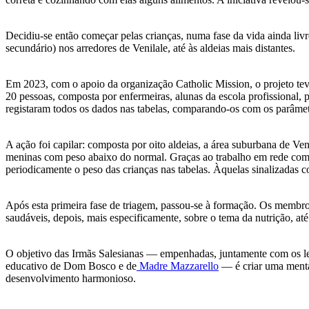
Decidiu-se então começar pelas crianças, numa fase da vida ainda liv
secundário) nos arredores de Venilale, até às aldeias mais distantes.
Em 2023, com o apoio da organização Catholic Mission, o projeto tev
20 pessoas, composta por enfermeiras, alunas da escola profissional,
registaram todos os dados nas tabelas, comparando-os com os parâmetr
A ação foi capilar: composta por oito aldeias, a área suburbana de Ve
meninas com peso abaixo do normal. Graças ao trabalho em rede com 
periodicamente o peso das crianças nas tabelas. Àquelas sinalizadas co
Após esta primeira fase de triagem, passou-se à formação. Os membros
saudáveis, depois, mais especificamente, sobre o tema da nutrição, até 
O objetivo das Irmãs Salesianas — empenhadas, juntamente com os l
educativo de Dom Bosco e de
Madre Mazzarello
— é criar uma mental
desenvolvimento harmonioso.