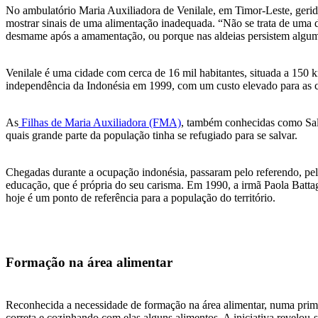
No ambulatório Maria Auxiliadora de Venilale, em Timor-Leste, geri
mostrar sinais de uma alimentação inadequada. “Não se trata de uma d
desmame após a amamentação, ou porque nas aldeias persistem algumas
Venilale é uma cidade com cerca de 16 mil habitantes, situada a 150 k
independência da Indonésia em 1999, com um custo elevado para as 
As
Filhas de Maria Auxiliadora (FMA)
, também conhecidas como Sale
quais grande parte da população tinha se refugiado para se salvar.
Chegadas durante a ocupação indonésia, passaram pelo referendo, pel
educação, que é própria do seu carisma. Em 1990, a irmã Paola Batta
hoje é um ponto de referência para a população do território.
Formação na área alimentar
Reconhecida a necessidade de formação na área alimentar, numa primei
correta e cozinhando com elas alguns alimentos. A iniciativa revelou-s