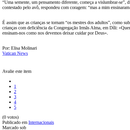
“Uma semente, um pensamento diferente, começa a vislumbrar-se”, dize
contestado pelo avô, respondeu com coragem: “mas a mim ensinaram-
É assim que as crianças se tornam “os mestres dos adultos”, como su
crianças com deficiência da Congregação Irmãs Alma, em Díli: «Quero
ensinam-nos como nos devemos deixar cuidar por Deus».
Por: Elisa Molinari
Vatican News
Avalie este item
1
2
3
4
5
(0 votos)
Publicado em
Internacionais
Marcado sob