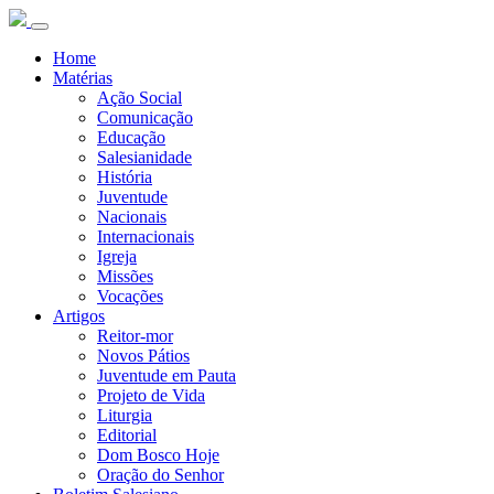
Home
Matérias
Ação Social
Comunicação
Educação
Salesianidade
História
Juventude
Nacionais
Internacionais
Igreja
Missões
Vocações
Artigos
Reitor-mor
Novos Pátios
Juventude em Pauta
Projeto de Vida
Liturgia
Editorial
Dom Bosco Hoje
Oração do Senhor