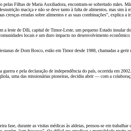
do pelas Filhas de Maria Auxiliadora, encontram-se sobretudo mães. M
esnutrição maciça e não se deve tanto à falta de alimentos, mas sim à 
 crenças erradas sobre alimentos e as suas combinações”, explica a i
m a leste de Díli, capital de Timor-Leste, um pequeno Estado insular do 
comunidades locais e um duro impacto no desenvolvimento econômico r
sianas de Dom Bosco, estão em Timor desde 1988, chamadas a gerir um 
a guerra e pela declaração de independência do país, ocorrida em 2002.
gliola, uma das missionárias pioneiras, decidiu abrir — com a colabor
ra fase, durante as visitas médicas às aldeias, pensou-se em trabalhar
e, porém, “um fracasso”, tão difícil era erradicar a mentalidade muito e