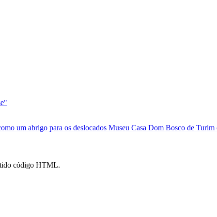
se"
e como um abrigo para os deslocados
Museu Casa Dom Bosco de Turim ex
mitido código HTML.