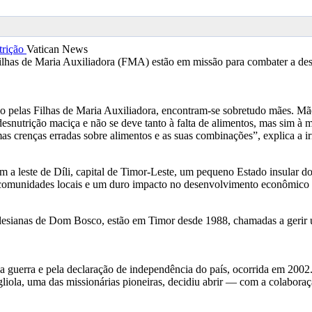
Vatican News
Filhas de Maria Auxiliadora (FMA) estão em missão para combater a desn
do pelas Filhas de Maria Auxiliadora, encontram-se sobretudo mães. M
esnutrição maciça e não se deve tanto à falta de alimentos, mas sim à 
 crenças erradas sobre alimentos e as suas combinações”, explica a i
m a leste de Díli, capital de Timor-Leste, um pequeno Estado insular do 
comunidades locais e um duro impacto no desenvolvimento econômico r
sianas de Dom Bosco, estão em Timor desde 1988, chamadas a gerir um 
a guerra e pela declaração de independência do país, ocorrida em 2002.
gliola, uma das missionárias pioneiras, decidiu abrir — com a colabor