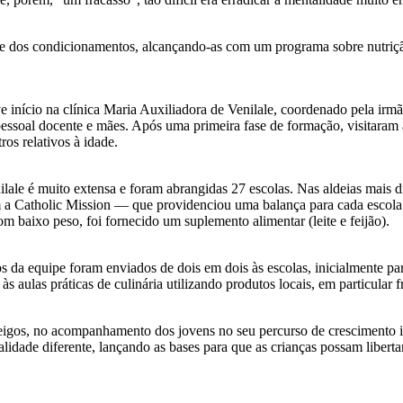
re dos condicionamentos, alcançando-as com um programa sobre nutrição
e início na clínica Maria Auxiliadora de Venilale, coordenado pela ir
 pessoal docente e mães. Após uma primeira fase de formação, visitaram
os relativos à idade.
nilale é muito extensa e foram abrangidas 27 escolas. Nas aldeias mais
a Catholic Mission — que providenciou uma balança para cada escola e
m baixo peso, foi fornecido um suplemento alimentar (leite e feijão).
 da equipe foram enviados de dois em dois às escolas, inicialmente par
às aulas práticas de culinária utilizando produtos locais, em particular 
eigos, no acompanhamento dos jovens no seu percurso de crescimento 
idade diferente, lançando as bases para que as crianças possam liberta