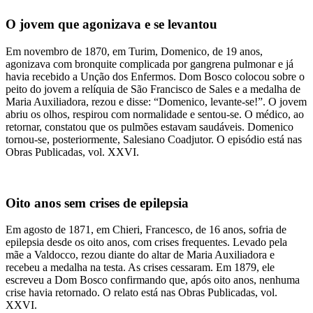
O jovem que agonizava e se levantou
Em novembro de 1870, em Turim, Domenico, de 19 anos,
agonizava com bronquite complicada por gangrena pulmonar e já
havia recebido a Unção dos Enfermos. Dom Bosco colocou sobre o
peito do jovem a relíquia de São Francisco de Sales e a medalha de
Maria Auxiliadora, rezou e disse: “Domenico, levante-se!”. O jovem
abriu os olhos, respirou com normalidade e sentou-se. O médico, ao
retornar, constatou que os pulmões estavam saudáveis. Domenico
tornou-se, posteriormente, Salesiano Coadjutor. O episódio está nas
Obras Publicadas, vol. XXVI.
Oito anos sem crises de epilepsia
Em agosto de 1871, em Chieri, Francesco, de 16 anos, sofria de
epilepsia desde os oito anos, com crises frequentes. Levado pela
mãe a Valdocco, rezou diante do altar de Maria Auxiliadora e
recebeu a medalha na testa. As crises cessaram. Em 1879, ele
escreveu a Dom Bosco confirmando que, após oito anos, nenhuma
crise havia retornado. O relato está nas Obras Publicadas, vol.
XXVI.