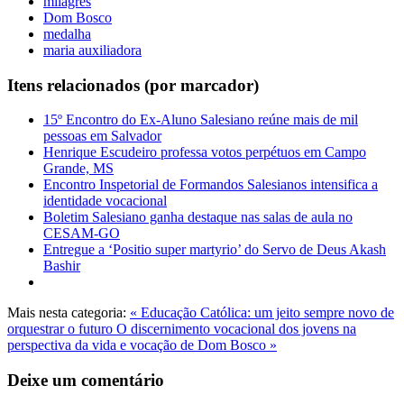
milagres
Dom Bosco
medalha
maria auxiliadora
Itens relacionados (por marcador)
15º Encontro do Ex-Aluno Salesiano reúne mais de mil
pessoas em Salvador
Henrique Escudeiro professa votos perpétuos em Campo
Grande, MS
Encontro Inspetorial de Formandos Salesianos intensifica a
identidade vocacional
Boletim Salesiano ganha destaque nas salas de aula no
CESAM-GO
Entregue a ‘Positio super martyrio’ do Servo de Deus Akash
Bashir
Mais nesta categoria:
« Educação Católica: um jeito sempre novo de
orquestrar o futuro
O discernimento vocacional dos jovens na
perspectiva da vida e vocação de Dom Bosco »
Deixe um comentário