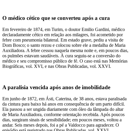
O médico cético que se converteu após a cura
Em fevereiro de 1874, em Turim, o doutor Emilio Gardini, médico
declaradamente cético em relação aos milagres, foi acometido por
febre com pneumonia bilateral. Em estado grave, pediu a visita de
Dom Bosco; o santo rezou e colocou sobre ele a medalha de Maria
Auxiliadora. A febre cessou naquela mesma noite e, em poucos dias,
os pulmões estavam saudáveis. À cura seguiu-se a conversão do
médico e seu compromisso público de fé. O caso está nas Memórias
Biográficas, vol. XVI, e nas Obras Publicadas, vol. XXVI.
A paralisia vencida após anos de imobilidade
Em junho de 1872, em Ásti, Caterina, de 38 anos, estava paralisada
da cintura para baixo há anos em consequência de um parto difícil.
Ela passou a ser ungida diariamente com óleo da lâmpada do altar
de Maria Auxiliadora, conforme orientação recebida. Após poucos
dias, surgiram sinais de sensibilidade; em poucos meses, voltou a
andar. Seis meses depois, foi a pé a Valdocco para agradecer. O
episódio está registrado nas Obras Publicadas, vol. XXVI.