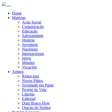
Home
Matérias
Ação Social
Comunicação
Educação
Salesianidade
História
Juventude
Nacionais
Internacionais
Igreja
Missões
Vocações
Artigos
Reitor-mor
Novos Pátios
Juventude em Pauta
Projeto de Vida
Liturgia
Editorial
Dom Bosco Hoje
Oração do Senhor