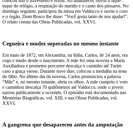
colocou sob o travesseiro e rezou. Ao amanhecer, ouviu o tique-
taque do relógio, a respiração do marido e o canto dos pássaros. No
domingo seguinte, participou da missa em Valdocco e ouviu o coro
e o órgão. Dom Bosco lhe disse: “Você gosta tanto de nos ajudar!”.
O relato consta das Obras Publicadas, vol. XXVI.
Cegueira e mudez superadas no mesmo instante
Em maio de 1872, em Alexandria, na Itália, Carlos, de 24 anos, era
cego e mudo desde o nascimento. A mãe fez uma novena a Maria
Auxiliadora e prometeu percorrer descalça o caminho até Turim
caso a graça viesse. Durante nove dias, colocou a medalha na testa
do filho. No último dia da novena, Carlos pronunciou a palavra
“Mãe” e, no mesmo instante, abriu os olhos. A mãe cumpriu o voto
e caminhou descalça 70 quilômetros até Valdocco, onde o jovem
narrou publicamente o ocorrido. O episódio está documentado nas
Memórias Biográficas, vol. XIII, e nas Obras Publicadas, vol.
XXVI.
A gangrena que desapareceu antes da amputação