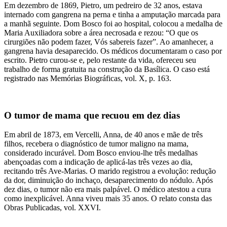
Em dezembro de 1869, Pietro, um pedreiro de 32 anos, estava
internado com gangrena na perna e tinha a amputação marcada para
a manhã seguinte. Dom Bosco foi ao hospital, colocou a medalha de
Maria Auxiliadora sobre a área necrosada e rezou: “O que os
cirurgiões não podem fazer, Vós sabereis fazer”. Ao amanhecer, a
gangrena havia desaparecido. Os médicos documentaram o caso por
escrito. Pietro curou-se e, pelo restante da vida, ofereceu seu
trabalho de forma gratuita na construção da Basílica. O caso está
registrado nas Memórias Biográficas, vol. X, p. 163.
O tumor de mama que recuou em dez dias
Em abril de 1873, em Vercelli, Anna, de 40 anos e mãe de três
filhos, recebera o diagnóstico de tumor maligno na mama,
considerado incurável. Dom Bosco enviou-lhe três medalhas
abençoadas com a indicação de aplicá-las três vezes ao dia,
recitando três Ave-Marias. O marido registrou a evolução: redução
da dor, diminuição do inchaço, desaparecimento do nódulo. Após
dez dias, o tumor não era mais palpável. O médico atestou a cura
como inexplicável. Anna viveu mais 35 anos. O relato consta das
Obras Publicadas, vol. XXVI.