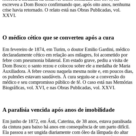
escreveu a Dom Bosco confirmando que, após oito anos, nenhuma
crise havia retornado. O relato está nas Obras Publicadas, vol.
XXVI.
O médico cético que se converteu após a cura
Em fevereiro de 1874, em Turim, o doutor Emilio Gardini, médico
declaradamente cético em relação aos milagres, foi acometido por
febre com pneumonia bilateral. Em estado grave, pediu a visita de
Dom Bosco; o santo rezou e colocou sobre ele a medalha de Maria
Auxiliadora. A febre cessou naquela mesma noite e, em poucos dias,
os pulmões estavam saudáveis. À cura seguiu-se a conversão do
médico e seu compromisso público de fé. O caso está nas Memórias
Biográficas, vol. XVI, e nas Obras Publicadas, vol. XXVI.
A paralisia vencida após anos de imobilidade
Em junho de 1872, em Ásti, Caterina, de 38 anos, estava paralisada
da cintura para baixo há anos em consequência de um parto difícil.
Ela passou a ser ungida diariamente com óleo da lâmpada do altar