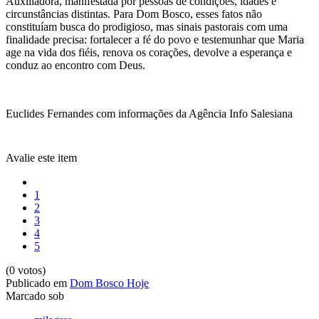
Auxiliadora, manifestada por pessoas de condições, idades e
circunstâncias distintas. Para Dom Bosco, esses fatos não
constituíam busca do prodigioso, mas sinais pastorais com uma
finalidade precisa: fortalecer a fé do povo e testemunhar que Maria
age na vida dos fiéis, renova os corações, devolve a esperança e
conduz ao encontro com Deus.
Euclides Fernandes com informações da Agência Info Salesiana
Avalie este item
1
2
3
4
5
(0 votos)
Publicado em
Dom Bosco Hoje
Marcado sob