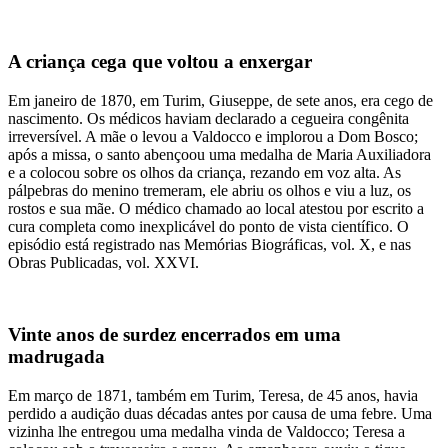
A criança cega que voltou a enxergar
Em janeiro de 1870, em Turim, Giuseppe, de sete anos, era cego de
nascimento. Os médicos haviam declarado a cegueira congênita
irreversível. A mãe o levou a Valdocco e implorou a Dom Bosco;
após a missa, o santo abençoou uma medalha de Maria Auxiliadora
e a colocou sobre os olhos da criança, rezando em voz alta. As
pálpebras do menino tremeram, ele abriu os olhos e viu a luz, os
rostos e sua mãe. O médico chamado ao local atestou por escrito a
cura completa como inexplicável do ponto de vista científico. O
episódio está registrado nas Memórias Biográficas, vol. X, e nas
Obras Publicadas, vol. XXVI.
Vinte anos de surdez encerrados em uma
madrugada
Em março de 1871, também em Turim, Teresa, de 45 anos, havia
perdido a audição duas décadas antes por causa de uma febre. Uma
vizinha lhe entregou uma medalha vinda de Valdocco; Teresa a