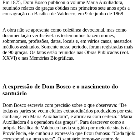
Em 1875, Dom Bosco publicou o volume Maria Auxiliadora,
reunindo relatos de graças obtidas nos primeiros sete anos após a
consagração da Basílica de Valdocco, em 9 de junho de 1868.
A obra não se apresenta como coletânea devocional, mas como
documentação verificável: os testemunhos trazem nomes,
sobrenomes, profissões, datas, locais e, em vários casos, atestados
médicos assinados. Somente nesse período, foram registradas mais
de 90 graças. Os fatos estão reunidos nas Obras Publicadas (vol.
XXVI) e nas Memórias Biográficas.
A expressão de Dom Bosco e o nascimento do
santuário
Dom Bosco escrevia com precisão sobre o que observava: “De
todas as partes se veem efeitos extraordinários produzidos por esta
confiança em Maria Auxiliadora”, e afirmava com certeza: “Maria
Auxiliadora é a operadora das graças”. Para descrever como a
própria Basílica de Valdocco havia surgido por meio de sinais da
Providência, ele cunhou a expressão que ficou famosa: “Cada tijolo
correspondia a uma graça”. O santuário tornou-se centro de