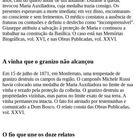
anos, caiu do quarto andar de um andaime. Durante a queda,
invocou Maria Auxiliadora, cuja medalha trazia consigo. Os
presentes esperavam a morte imediata; em vez disso, encontraram-
no consciente e sem ferimentos. O médico constatou a ausência de
fraturas ou contusões e definiu o desfecho como “incompreensível”.
Giuseppe atribuiu a salvação à proteção de Maria e continuou a
trabalhar na construção da Basílica. O caso está nas Memórias
Biográficas, vol. XVI, e nas Obras Publicadas, vol. XXVI.
A vinha que o granizo não alcançou
Em 15 de julho de 1871, em Monferrato, uma tempestade de
granizo destruiu os campos da região. O camponês Michele Rossi
havia colocado uma medalha de Maria Auxiliadora no limite de sua
vinha e rezado pela proteção da colheita. O granizo destruiu as
propriedades vizinhas, mas parou no limite exato de sua terra. A
vinha permaneceu intacta. O fato foi atestado por testemunhas e
comunicado a Dom Bosco. O relato consta das Obras Publicadas,
vol. XXVI.
O fio que une os doze relatos