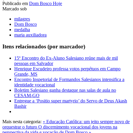
Publicado em
Dom Bosco Hoje
Marcado sob
milagres
Dom Bosco
medalha
maria auxiliadora
Itens relacionados (por marcador)
15º Encontro do Ex-Aluno Salesiano reúne mais de mil
pessoas em Salvador
Henrique Escudeiro professa votos perpétuos em Campo
Grande, MS
Encontro Inspetorial de Formandos Salesianos intensifica a
identidade vocacional
Boletim Salesiano ganha destaque nas salas de aula no
CESAM-GO
Entregue a ‘Positio super martyrio’ do Servo de Deus Akash
Bashir
Mais nesta categoria:
« Educação Católica: um jeito sempre novo de
orquestrar o futuro
O discernimento vocacional dos jovens na
perspectiva da vida e vocação de Dom Bosco »