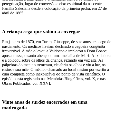
peregrinação, lugar de conversão e eixo espiritual da nascente
Família Salesiana desde a colocação da primeira pedra, em 27 de
abril de 1865.
A criança cega que voltou a enxergar
Em janeiro de 1870, em Turim, Giuseppe, de sete anos, era cego de
nascimento. Os médicos haviam declarado a cegueira congênita
irreversível. A mãe o levou a Valdocco e implorou a Dom Bosco;
após a missa, o santo abençoou uma medalha de Maria Auxiliadora
e a colocou sobre os olhos da criança, rezando em voz alta. As
pálpebras do menino tremeram, ele abriu os olhos e viu a luz, os
rostos e sua mãe. O médico chamado ao local atestou por escrito a
cura completa como inexplicável do ponto de vista científico. O
episódio está registrado nas Memórias Biográficas, vol. X, e nas
Obras Publicadas, vol. XXVI.
Vinte anos de surdez encerrados em uma
madrugada