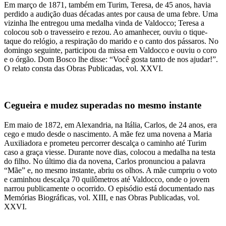
Em março de 1871, também em Turim, Teresa, de 45 anos, havia
perdido a audição duas décadas antes por causa de uma febre. Uma
vizinha lhe entregou uma medalha vinda de Valdocco; Teresa a
colocou sob o travesseiro e rezou. Ao amanhecer, ouviu o tique-
taque do relógio, a respiração do marido e o canto dos pássaros. No
domingo seguinte, participou da missa em Valdocco e ouviu o coro
e o órgão. Dom Bosco lhe disse: “Você gosta tanto de nos ajudar!”.
O relato consta das Obras Publicadas, vol. XXVI.
Cegueira e mudez superadas no mesmo instante
Em maio de 1872, em Alexandria, na Itália, Carlos, de 24 anos, era
cego e mudo desde o nascimento. A mãe fez uma novena a Maria
Auxiliadora e prometeu percorrer descalça o caminho até Turim
caso a graça viesse. Durante nove dias, colocou a medalha na testa
do filho. No último dia da novena, Carlos pronunciou a palavra
“Mãe” e, no mesmo instante, abriu os olhos. A mãe cumpriu o voto
e caminhou descalça 70 quilômetros até Valdocco, onde o jovem
narrou publicamente o ocorrido. O episódio está documentado nas
Memórias Biográficas, vol. XIII, e nas Obras Publicadas, vol.
XXVI.