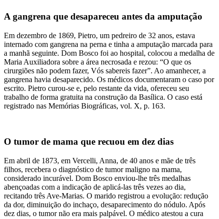
A gangrena que desapareceu antes da amputação
Em dezembro de 1869, Pietro, um pedreiro de 32 anos, estava
internado com gangrena na perna e tinha a amputação marcada para
a manhã seguinte. Dom Bosco foi ao hospital, colocou a medalha de
Maria Auxiliadora sobre a área necrosada e rezou: “O que os
cirurgiões não podem fazer, Vós sabereis fazer”. Ao amanhecer, a
gangrena havia desaparecido. Os médicos documentaram o caso por
escrito. Pietro curou-se e, pelo restante da vida, ofereceu seu
trabalho de forma gratuita na construção da Basílica. O caso está
registrado nas Memórias Biográficas, vol. X, p. 163.
O tumor de mama que recuou em dez dias
Em abril de 1873, em Vercelli, Anna, de 40 anos e mãe de três
filhos, recebera o diagnóstico de tumor maligno na mama,
considerado incurável. Dom Bosco enviou-lhe três medalhas
abençoadas com a indicação de aplicá-las três vezes ao dia,
recitando três Ave-Marias. O marido registrou a evolução: redução
da dor, diminuição do inchaço, desaparecimento do nódulo. Após
dez dias, o tumor não era mais palpável. O médico atestou a cura