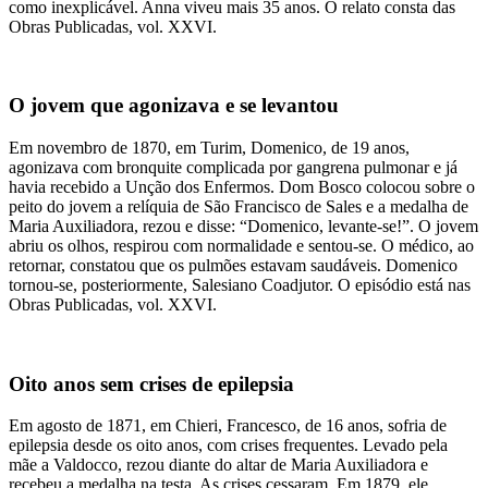
como inexplicável. Anna viveu mais 35 anos. O relato consta das
Obras Publicadas, vol. XXVI.
O jovem que agonizava e se levantou
Em novembro de 1870, em Turim, Domenico, de 19 anos,
agonizava com bronquite complicada por gangrena pulmonar e já
havia recebido a Unção dos Enfermos. Dom Bosco colocou sobre o
peito do jovem a relíquia de São Francisco de Sales e a medalha de
Maria Auxiliadora, rezou e disse: “Domenico, levante-se!”. O jovem
abriu os olhos, respirou com normalidade e sentou-se. O médico, ao
retornar, constatou que os pulmões estavam saudáveis. Domenico
tornou-se, posteriormente, Salesiano Coadjutor. O episódio está nas
Obras Publicadas, vol. XXVI.
Oito anos sem crises de epilepsia
Em agosto de 1871, em Chieri, Francesco, de 16 anos, sofria de
epilepsia desde os oito anos, com crises frequentes. Levado pela
mãe a Valdocco, rezou diante do altar de Maria Auxiliadora e
recebeu a medalha na testa. As crises cessaram. Em 1879, ele