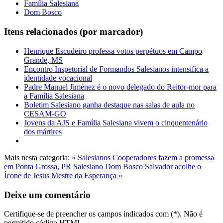
Família Salesiana
Dom Bosco
Itens relacionados (por marcador)
Henrique Escudeiro professa votos perpétuos em Campo
Grande, MS
Encontro Inspetorial de Formandos Salesianos intensifica a
identidade vocacional
Padre Manuel Jiménez é o novo delegado do Reitor-mor para
a Família Salesiana
Boletim Salesiano ganha destaque nas salas de aula no
CESAM-GO
Jovens da AJS e Família Salesiana vivem o cinquentenário
dos mártires
Mais nesta categoria:
« Salesianos Cooperadores fazem a promessa
em Ponta Grossa, PR
Salesiano Dom Bosco Salvador acolhe o
Ícone de Jesus Mestre da Esperança »
Deixe um comentário
Certifique-se de preencher os campos indicados com (*). Não é
permitido código HTML.