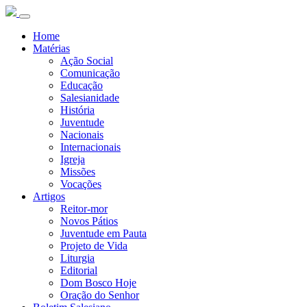
Home
Matérias
Ação Social
Comunicação
Educação
Salesianidade
História
Juventude
Nacionais
Internacionais
Igreja
Missões
Vocações
Artigos
Reitor-mor
Novos Pátios
Juventude em Pauta
Projeto de Vida
Liturgia
Editorial
Dom Bosco Hoje
Oração do Senhor