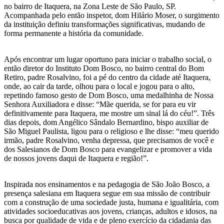
no bairro de Itaquera, na Zona Leste de São Paulo, SP.
Acompanhada pelo então inspetor, dom Hilário Moser, o surgimento
da instituição definiu transformações significativas, mudando de
forma permanente a história da comunidade.
Após encontrar um lugar oportuno para iniciar o trabalho social, o
então diretor do Instituto Dom Bosco, no bairro central do Bom
Retiro, padre Rosalvino, foi a pé do centro da cidade até Itaquera,
onde, ao cair da tarde, olhou para o local e jogou para o alto,
repetindo famoso gesto de Dom Bosco, uma medalhinha de Nossa
Senhora Auxiliadora e disse: “Mãe querida, se for para eu vir
definitivamente para Itaquera, me mostre um sinal lá do céu!”. Três
dias depois, dom Angélico Sândalo Bernardino, bispo auxiliar de
São Miguel Paulista, ligou para o religioso e lhe disse: “meu querido
irmão, padre Rosalvino, venha depressa, que precisamos de você e
dos Salesianos de Dom Bosco para evangelizar e promover a vida
de nossos jovens daqui de Itaquera e região!”.
Inspirada nos ensinamentos e na pedagogia de São João Bosco, a
presença salesiana em Itaquera segue em sua missão de contribuir
com a construção de uma sociedade justa, humana e igualitária, com
atividades socioeducativas aos jovens, crianças, adultos e idosos, na
busca por qualidade de vida e de pleno exercício da cidadania das