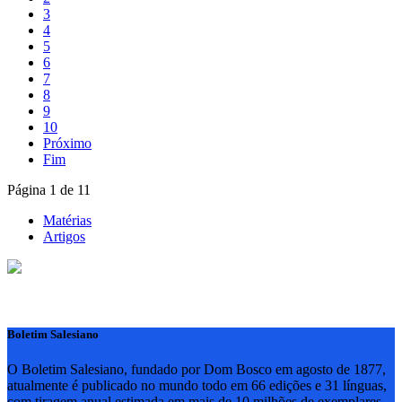
3
4
5
6
7
8
9
10
Próximo
Fim
Página 1 de 11
Matérias
Artigos
Boletim Salesiano
O Boletim Salesiano, fundado por Dom Bosco em agosto de 1877,
atualmente é publicado no mundo todo em 66 edições e 31 línguas,
com tiragem anual estimada em mais de 10 milhões de exemplares