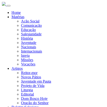
Home
Matérias
Ação Social
Comunicação
Educação
Salesianidade
História
Juventude
Nacionais
Internacionais
Igreja
Missões
Vocações
Artigos
Reitor-mor
Novos Pátios
Juventude em Pauta
Projeto de Vida
Liturgia
Editorial
Dom Bosco Hoje
Oração do Senhor