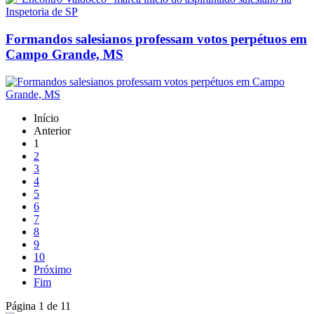
Formandos salesianos professam votos perpétuos em
Campo Grande, MS
Início
Anterior
1
2
3
4
5
6
7
8
9
10
Próximo
Fim
Página 1 de 11