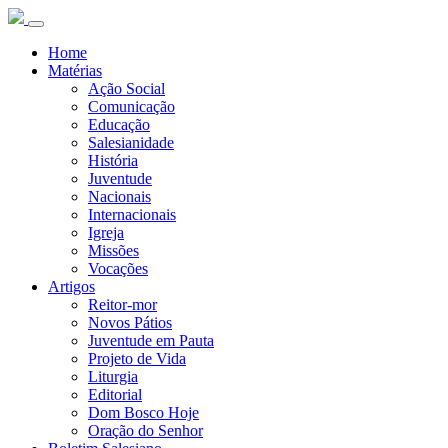
Home
Matérias
Ação Social
Comunicação
Educação
Salesianidade
História
Juventude
Nacionais
Internacionais
Igreja
Missões
Vocações
Artigos
Reitor-mor
Novos Pátios
Juventude em Pauta
Projeto de Vida
Liturgia
Editorial
Dom Bosco Hoje
Oração do Senhor