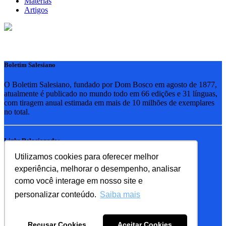
Matérias
Artigos
Boletim Salesiano
O Boletim Salesiano, fundado por Dom Bosco em agosto de 1877,
atualmente é publicado no mundo todo em 66 edições e 31 línguas,
com tiragem anual estimada em mais de 10 milhões de exemplares
no total.
Links Relacionados
Utilizamos cookies para oferecer melhor
RSB - Rede Salesiana Brasil
experiência, melhorar o desempenho, analisar
EDEBE - Editora
UPV - União pela Vida
como você interage em nosso site e
personalizar conteúdo.
Saiba mais
Familia Salesiana
SDB - Salesianos de Dom Bosco
Recusar Cookies
Aceitar Cookies