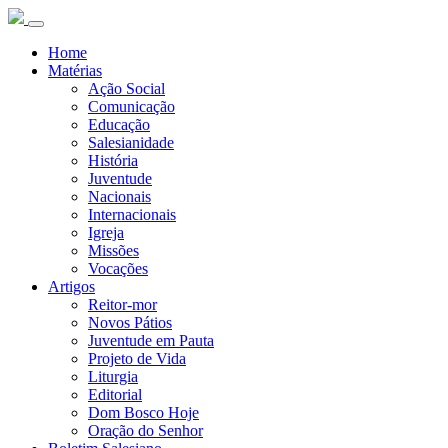
Home
Matérias
Ação Social
Comunicação
Educação
Salesianidade
História
Juventude
Nacionais
Internacionais
Igreja
Missões
Vocações
Artigos
Reitor-mor
Novos Pátios
Juventude em Pauta
Projeto de Vida
Liturgia
Editorial
Dom Bosco Hoje
Oração do Senhor