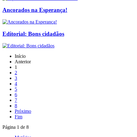
Ancorados na Esperança!
Editorial: Bons cidadãos
Início
Anterior
1
2
3
4
5
6
7
8
Próximo
Fim
Página 1 de 8