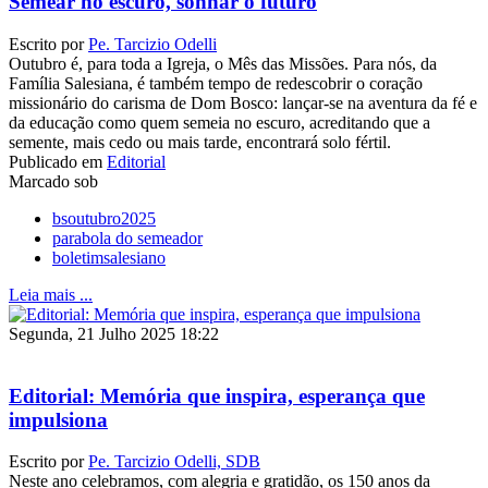
Semear no escuro, sonhar o futuro
Escrito por
Pe. Tarcizio Odelli
Outubro é, para toda a Igreja, o Mês das Missões. Para nós, da
Família Salesiana, é também tempo de redescobrir o coração
missionário do carisma de Dom Bosco: lançar-se na aventura da fé e
da educação como quem semeia no escuro, acreditando que a
semente, mais cedo ou mais tarde, encontrará solo fértil.
Publicado em
Editorial
Marcado sob
bsoutubro2025
parabola do semeador
boletimsalesiano
Leia mais ...
Segunda, 21 Julho 2025 18:22
Editorial: Memória que inspira, esperança que
impulsiona
Escrito por
Pe. Tarcizio Odelli, SDB
Neste ano celebramos, com alegria e gratidão, os 150 anos da