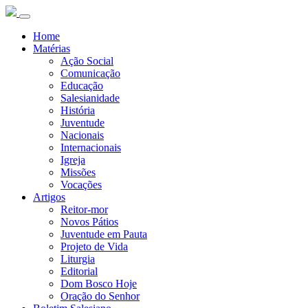
Home
Matérias
Ação Social
Comunicação
Educação
Salesianidade
História
Juventude
Nacionais
Internacionais
Igreja
Missões
Vocações
Artigos
Reitor-mor
Novos Pátios
Juventude em Pauta
Projeto de Vida
Liturgia
Editorial
Dom Bosco Hoje
Oração do Senhor