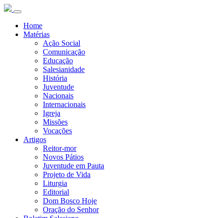
Home
Matérias
Ação Social
Comunicação
Educação
Salesianidade
História
Juventude
Nacionais
Internacionais
Igreja
Missões
Vocações
Artigos
Reitor-mor
Novos Pátios
Juventude em Pauta
Projeto de Vida
Liturgia
Editorial
Dom Bosco Hoje
Oração do Senhor