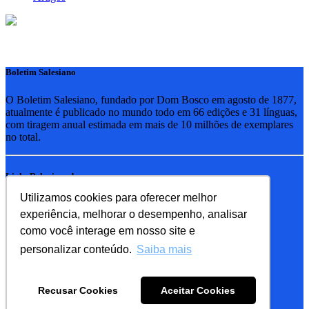
Boletim Salesiano
O Boletim Salesiano, fundado por Dom Bosco em agosto de 1877,
atualmente é publicado no mundo todo em 66 edições e 31 línguas,
com tiragem anual estimada em mais de 10 milhões de exemplares
no total.
Links Relacionados
Utilizamos cookies para oferecer melhor
RSB - Rede Salesiana Brasil
experiência, melhorar o desempenho, analisar
EDEBE - Editora
UPV - União pela Vida
como você interage em nosso site e
personalizar conteúdo.
Saiba mais
Familia Salesiana
SDB - Salesianos de Dom Bosco
Recusar Cookies
Aceitar Cookies
FMA - Filhas de Maria Auxiliadora