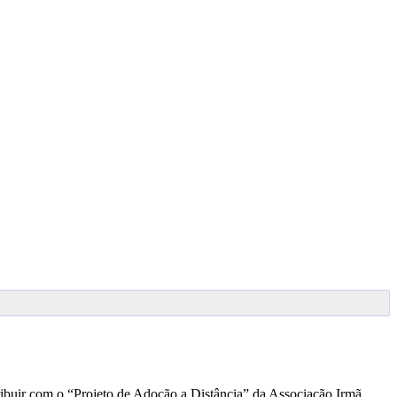
tribuir com o “Projeto de Adoção a Distância” da Associação Irmã