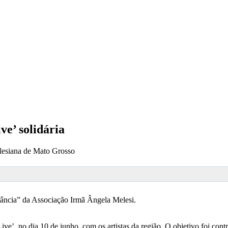
ve’ solidária
lesiana de Mato Grosso
stância” da Associação Irmã Ângela Melesi.
e’, no dia 10 de junho, com os artistas da região. O objetivo foi con