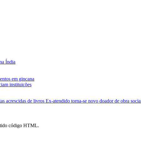
na Índia
entos em gincana
iam instituições
as acrescidas de livros
Ex-atendido torna-se novo doador de obra social
mitido código HTML.