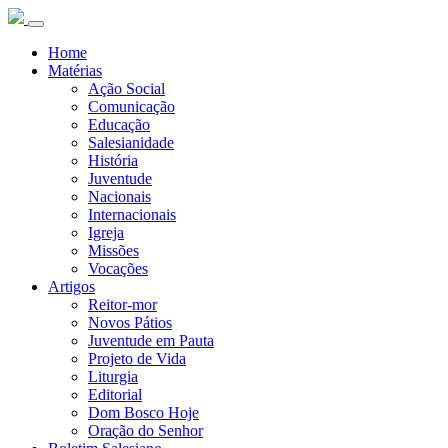
Home
Matérias
Ação Social
Comunicação
Educação
Salesianidade
História
Juventude
Nacionais
Internacionais
Igreja
Missões
Vocações
Artigos
Reitor-mor
Novos Pátios
Juventude em Pauta
Projeto de Vida
Liturgia
Editorial
Dom Bosco Hoje
Oração do Senhor