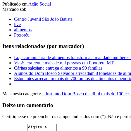
Publicado em
Ação Social
Marcado sob
Centro Juvenil São João Batista
live
alimentos
Poxoréu
Itens relacionados (por marcador)
Loja comunitária de alimentos transforma a realidade mulheres 
Via-Sacra reúne mais de mil pessoas em Poxoréu, MT
Cáritas salesiana entrega alimentos a 90 famílias
Alunos do Dom Bosco Salvador arrecadam 8 toneladas de alim
Estudantes arrecadam mais de 700 quilos de alimentos e benefic
Mais nesta categoria:
« Instituto Dom Bosco distribui mais de 100 cest
Deixe um comentário
Certifique-se de preencher os campos indicados com (*). Não é per