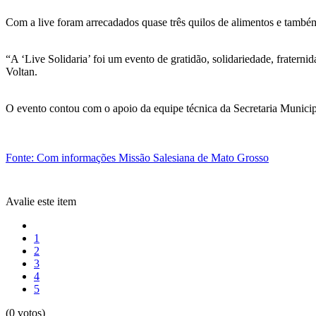
Com a live foram arrecadados quase três quilos de alimentos e també
“A ‘Live Solidaria’ foi um evento de gratidão, solidariedade, fratern
Voltan.
O evento contou com o apoio da equipe técnica da Secretaria Municip
Fonte: Com informações Missão Salesiana de Mato Grosso
Avalie este item
1
2
3
4
5
(0 votos)