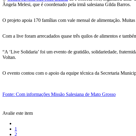
Ângela Melesi, que é coordenado pela irmã salesiana Gilda Barros.
O projeto apoia 170 famílias com vale mensal de alimentação. Muitas cr
Com a live foram arrecadados quase três quilos de alimentos e també
“A ‘Live Solidaria’ foi um evento de gratidão, solidariedade, fratern
Voltan.
O evento contou com o apoio da equipe técnica da Secretaria Municip
Fonte: Com informações Missão Salesiana de Mato Grosso
Avalie este item
1
2