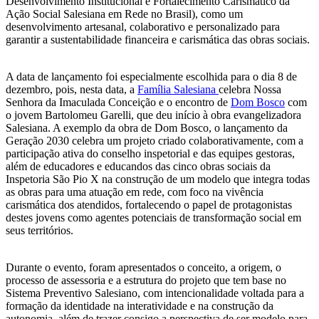
Desenvolvimento Institucional e Fortalecimento Carismático da
Ação Social Salesiana em Rede no Brasil), como um
desenvolvimento artesanal, colaborativo e personalizado para
garantir a sustentabilidade financeira e carismática das obras sociais.
A data de lançamento foi especialmente escolhida para o dia 8 de
dezembro, pois, nesta data, a
Família Salesiana
celebra Nossa
Senhora da Imaculada Conceição e o encontro de
Dom Bosco
com
o jovem Bartolomeu Garelli, que deu início à obra evangelizadora
Salesiana. A exemplo da obra de Dom Bosco, o lançamento da
Geração 2030 celebra um projeto criado colaborativamente, com a
participação ativa do conselho inspetorial e das equipes gestoras,
além de educadores e educandos das cinco obras sociais da
Inspetoria São Pio X na construção de um modelo que integra todas
as obras para uma atuação em rede, com foco na vivência
carismática dos atendidos, fortalecendo o papel de protagonistas
destes jovens como agentes potenciais de transformação social em
seus territórios.
Durante o evento, foram apresentados o conceito, a origem, o
processo de assessoria e a estrutura do projeto que tem base no
Sistema Preventivo Salesiano, com intencionalidade voltada para a
formação da identidade na interatividade e na construção da
autonomia, além de trazer consigo a perspectiva de ser modelo para