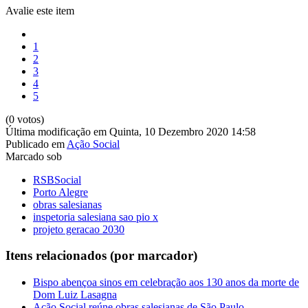
Avalie este item
1
2
3
4
5
(0 votos)
Última modificação em Quinta, 10 Dezembro 2020 14:58
Publicado em
Ação Social
Marcado sob
RSBSocial
Porto Alegre
obras salesianas
inspetoria salesiana sao pio x
projeto geracao 2030
Itens relacionados (por marcador)
Bispo abençoa sinos em celebração aos 130 anos da morte de
Dom Luiz Lasagna
Ação Social reúne obras salesianas de São Paulo