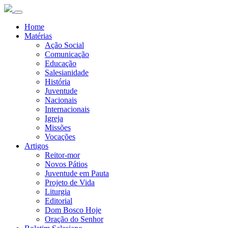
Home
Matérias
Ação Social
Comunicação
Educação
Salesianidade
História
Juventude
Nacionais
Internacionais
Igreja
Missões
Vocações
Artigos
Reitor-mor
Novos Pátios
Juventude em Pauta
Projeto de Vida
Liturgia
Editorial
Dom Bosco Hoje
Oração do Senhor