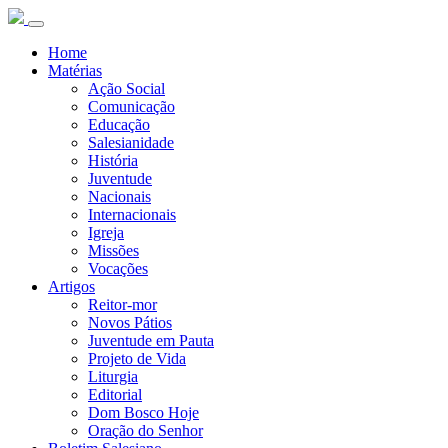
Home
Matérias
Ação Social
Comunicação
Educação
Salesianidade
História
Juventude
Nacionais
Internacionais
Igreja
Missões
Vocações
Artigos
Reitor-mor
Novos Pátios
Juventude em Pauta
Projeto de Vida
Liturgia
Editorial
Dom Bosco Hoje
Oração do Senhor