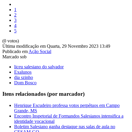
1
2
3
4
5
(0 votos)
Última modificação em Quarta, 29 Novembro 2023 13:49
Publicado em
Ação Social
Marcado sob
liceu salesiano do salvador
Exalunos
dia szinho
Dom Bosco
Itens relacionados (por marcador)
Henrique Escudeiro professa votos perpétuos em Campo
Grande, MS
Encontro Inspetorial de Formandos Salesianos intensifica a
identidade vocacional
Boletim Salesiano ganha destaque nas salas de aula no
CESAM-GO