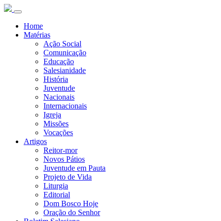
Home
Matérias
Ação Social
Comunicação
Educação
Salesianidade
História
Juventude
Nacionais
Internacionais
Igreja
Missões
Vocações
Artigos
Reitor-mor
Novos Pátios
Juventude em Pauta
Projeto de Vida
Liturgia
Editorial
Dom Bosco Hoje
Oração do Senhor