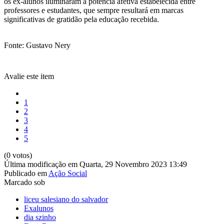
os ex-alunos iluminaram a potência afetiva estabelecida entre
professores e estudantes, que sempre resultará em marcas
significativas de gratidão pela educação recebida.
Fonte: Gustavo Nery
Avalie este item
1
2
3
4
5
(0 votos)
Última modificação em Quarta, 29 Novembro 2023 13:49
Publicado em
Ação Social
Marcado sob
liceu salesiano do salvador
Exalunos
dia szinho