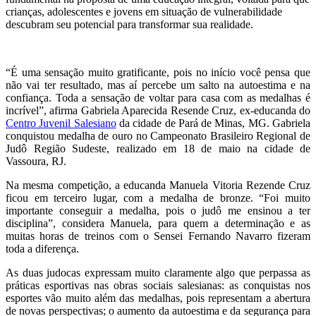
crianças, adolescentes e jovens em situação de vulnerabilidade
descubram seu potencial para transformar sua realidade.
“É uma sensação muito gratificante, pois no início você pensa que
não vai ter resultado, mas aí percebe um salto na autoestima e na
confiança. Toda a sensação de voltar para casa com as medalhas é
incrível”, afirma Gabriela Aparecida Resende Cruz, ex-educanda do
Centro Juvenil Salesiano
da cidade de Pará de Minas, MG. Gabriela
conquistou medalha de ouro no Campeonato Brasileiro Regional de
Judô Região Sudeste, realizado em 18 de maio na cidade de
Vassoura, RJ.
Na mesma competição, a educanda Manuela Vitoria Rezende Cruz
ficou em terceiro lugar, com a medalha de bronze. “Foi muito
importante conseguir a medalha, pois o judô me ensinou a ter
disciplina”, considera Manuela, para quem a determinação e as
muitas horas de treinos com o Sensei Fernando Navarro fizeram
toda a diferença.
As duas judocas expressam muito claramente algo que perpassa as
práticas esportivas nas obras sociais salesianas: as conquistas nos
esportes vão muito além das medalhas, pois representam a abertura
de novas perspectivas; o aumento da autoestima e da segurança para