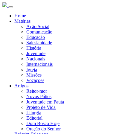
Home
Matérias
Ação Social
Comunicação
Educação
Salesianidade
História
Juventude
Nacionais
Internacionais
Igreja
Missões
Vocações
Artigos
Reitor-mor
Novos Pátios
Juventude em Pauta
Projeto de Vida
Liturgia
Editorial
Dom Bosco Hoje
Oração do Senhor