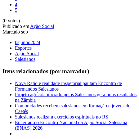
4
5
(0 votos)
Publicado em
Ação Social
Marcado sob
bsjunho2024
Esportes
Ação Social
Salesianos
Itens relacionados (por marcador)
Nova Ratio e realidade inspetorial pautam Encontro de
Formandos Salesianos
Projeto agrícola iniciado pelos Salesianos gera bons resultados
na Zâmbia
Comunidades recebem salesianos em formação e jovens de
Caetés
Salesianos realizam exercícios espirituais no RS
Encerrado o Encontro Nacional da Ação Social Salesiana
(ENAS) 2026