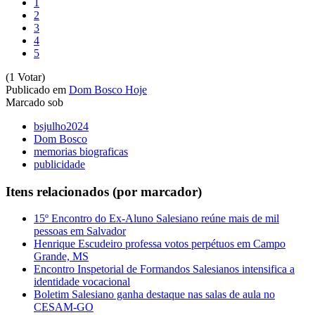
1
2
3
4
5
(1 Votar)
Publicado em
Dom Bosco Hoje
Marcado sob
bsjulho2024
Dom Bosco
memorias biograficas
publicidade
Itens relacionados (por marcador)
15º Encontro do Ex-Aluno Salesiano reúne mais de mil
pessoas em Salvador
Henrique Escudeiro professa votos perpétuos em Campo
Grande, MS
Encontro Inspetorial de Formandos Salesianos intensifica a
identidade vocacional
Boletim Salesiano ganha destaque nas salas de aula no
CESAM-GO