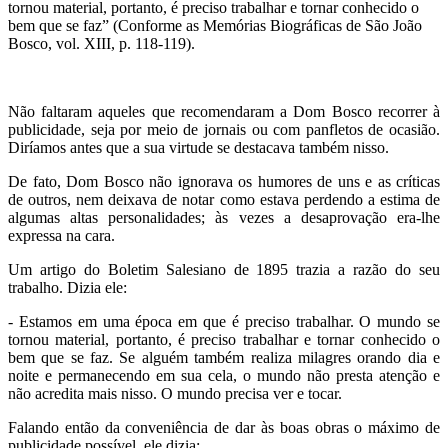
tornou material, portanto, é preciso trabalhar e tornar conhecido o
bem que se faz” (Conforme as Memórias Biográficas de São João
Bosco, vol. XIII, p. 118-119).
Não faltaram aqueles que recomendaram a Dom Bosco recorrer à
publicidade, seja por meio de jornais ou com panfletos de ocasião.
Diríamos antes que a sua virtude se destacava também nisso.
De fato, Dom Bosco não ignorava os humores de uns e as críticas
de outros, nem deixava de notar como estava perdendo a estima de
algumas altas personalidades; às vezes a desaprovação era-lhe
expressa na cara.
Um artigo do Boletim Salesiano de 1895 trazia a razão do seu
trabalho. Dizia ele:
- Estamos em uma época em que é preciso trabalhar. O mundo se
tornou material, portanto, é preciso trabalhar e tornar conhecido o
bem que se faz. Se alguém também realiza milagres orando dia e
noite e permanecendo em sua cela, o mundo não presta atenção e
não acredita mais nisso. O mundo precisa ver e tocar.
Falando então da conveniência de dar às boas obras o máximo de
publicidade possível, ele dizia: