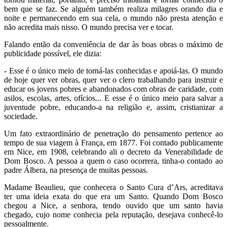
bem que se faz. Se alguém também realiza milagres orando dia e
noite e permanecendo em sua cela, o mundo não presta atenção e
não acredita mais nisso. O mundo precisa ver e tocar.
Falando então da conveniência de dar às boas obras o máximo de
publicidade possível, ele dizia:
- Esse é o único meio de torná-las conhecidas e apoiá-las. O mundo
de hoje quer ver obras, quer ver o clero trabalhando para instruir e
educar os jovens pobres e abandonados com obras de caridade, com
asilos, escolas, artes, ofícios... E esse é o único meio para salvar a
juventude pobre, educando-a na religião e, assim, cristianizar a
sociedade.
Um fato extraordinário de penetração do pensamento pertence ao
tempo de sua viagem à França, em 1877. Foi contado publicamente
em Nice, em 1908, celebrando ali o decreto da Venerabilidade de
Dom Bosco. A pessoa a quem o caso ocorrera, tinha-o contado ao
padre Álbera, na presença de muitas pessoas.
Madame Beaulieu, que conhecera o Santo Cura d’Ars, acreditava
ter uma ideia exata do que era um Santo. Quando Dom Bosco
chegou a Nice, a senhora, tendo ouvido que um santo havia
chegado, cujo nome conhecia pela reputação, desejava conhecê-lo
pessoalmente.