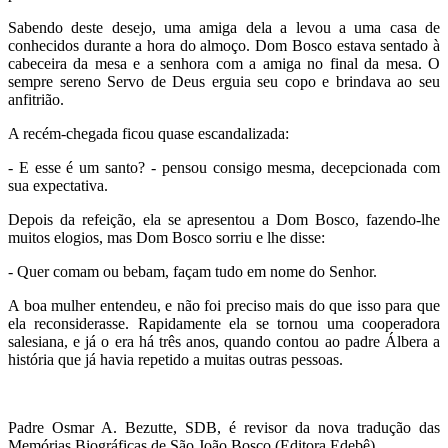
Sabendo deste desejo, uma amiga dela a levou a uma casa de
conhecidos durante a hora do almoço. Dom Bosco estava sentado à
cabeceira da mesa e a senhora com a amiga no final da mesa. O
sempre sereno Servo de Deus erguia seu copo e brindava ao seu
anfitrião.
A recém-chegada ficou quase escandalizada:
- E esse é um santo? - pensou consigo mesma, decepcionada com
sua expectativa.
Depois da refeição, ela se apresentou a Dom Bosco, fazendo-lhe
muitos elogios, mas Dom Bosco sorriu e lhe disse:
- Quer comam ou bebam, façam tudo em nome do Senhor.
A boa mulher entendeu, e não foi preciso mais do que isso para que
ela reconsiderasse. Rapidamente ela se tornou uma cooperadora
salesiana, e já o era há três anos, quando contou ao padre Álbera a
história que já havia repetido a muitas outras pessoas.
Padre Osmar A. Bezutte, SDB, é revisor da nova tradução das
Memórias Biográficas de São João Bosco (Editora Edebê).