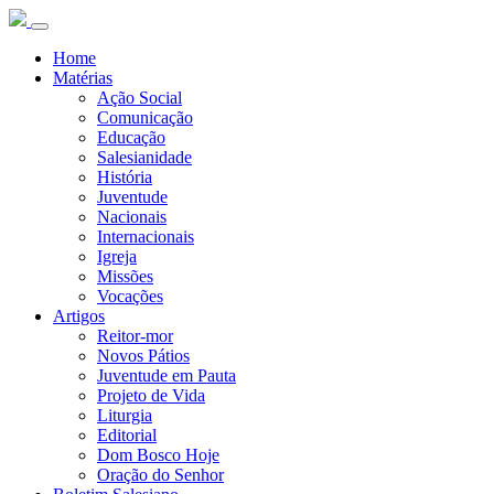
Home
Matérias
Ação Social
Comunicação
Educação
Salesianidade
História
Juventude
Nacionais
Internacionais
Igreja
Missões
Vocações
Artigos
Reitor-mor
Novos Pátios
Juventude em Pauta
Projeto de Vida
Liturgia
Editorial
Dom Bosco Hoje
Oração do Senhor