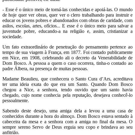
- Esse é o único meio de torná-las conhecidas e apoiá-las. O mundo
de hoje quer ver obras, quer ver o clero trabalhando para instruir e
educar os jovens pobres e abandonados com obras de caridade, com
asilos, escolas, artes, ofícios... E esse é o único meio para salvar a
juventude pobre, educando-a na religião e, assim, cristianizar a
sociedade.
Um fato extraordinário de penetração do pensamento pertence ao
tempo de sua viagem à França, em 1877. Foi contado publicamente
em Nice, em 1908, celebrando ali o decreto da Venerabilidade de
Dom Bosco. A pessoa a quem o caso ocorrera, tinha-o contado ao
padre Álbera, na presença de muitas pessoas.
Madame Beaulieu, que conhecera o Santo Cura d’Ars, acreditava
ter uma ideia exata do que era um Santo. Quando Dom Bosco
chegou a Nice, a senhora, tendo ouvido que um santo havia
chegado, cujo nome conhecia pela reputação, desejava conhecê-lo
pessoalmente.
Sabendo deste desejo, uma amiga dela a levou a uma casa de
conhecidos durante a hora do almoço. Dom Bosco estava sentado à
cabeceira da mesa e a senhora com a amiga no final da mesa. O
sempre sereno Servo de Deus erguia seu copo e brindava ao seu
anfitrião.