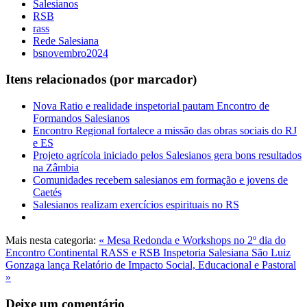
Salesianos
RSB
rass
Rede Salesiana
bsnovembro2024
Itens relacionados (por marcador)
Nova Ratio e realidade inspetorial pautam Encontro de
Formandos Salesianos
Encontro Regional fortalece a missão das obras sociais do RJ
e ES
Projeto agrícola iniciado pelos Salesianos gera bons resultados
na Zâmbia
Comunidades recebem salesianos em formação e jovens de
Caetés
Salesianos realizam exercícios espirituais no RS
Mais nesta categoria:
« Mesa Redonda e Workshops no 2º dia do
Encontro Continental RASS e RSB
Inspetoria Salesiana São Luiz
Gonzaga lança Relatório de Impacto Social, Educacional e Pastoral
»
Deixe um comentário