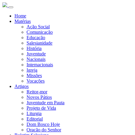
Home
Matérias
Ação Social
Comunicação
Educação
Salesianidade
História
Juventude
Nacionais
Internacionais
Igreja
Missões
Vocações
Artigos
Reitor-mor
Novos Pátios
Juventude em Pauta
Projeto de Vida
Liturgia
Editorial
Dom Bosco Hoje
Oração do Senhor