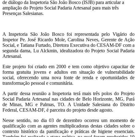
de diálogo da Inspetoria São João Bosco (ISJB) para articular a
ampliação do Projeto Social Padaria Artesanal para mais três
Presenças Salesianas.
A Inspetoria São João Bosco foi representada pelo Vigário do
Inspetor Pe. José Ricardo Mole, Carolina Neves, Gerente de Ação
Social, e Tatiana Furtado, Diretora Executiva do CESAM-DF com a
segunda dama, Lu Alckmin, idealizadora do Projeto Social Padaria
Artesanal.
Este projeto foi criado em 2000 e tem como objetivo capacitar de
forma gratuita jovens e adultos em situação de vulnerabilidade
social, oferecendo uma nova fonte de renda e oportunidades de
transformação pessoal e comunitária.
A partir dessa reunião a Inspetoria terá mais três polos do Projeto
Social Padaria Artesanal nas cidades de Belo Horizonte, MG, Pará
de Minas, MG e Palmas, TO. A Unidade Salesiana do Distrito
Federal, CESAM-DF, é parceira do projeto desde agosto.
Nesse sentido, no dia 03 de dezembro ocorreu um momento de
qualificação com as agentes multiplicadoras destas cidades sobre o
contexto histórico da panificação e práticas de higiene essenciais.
Também foi realizada a etapa prática, na qual foram produzidos 10