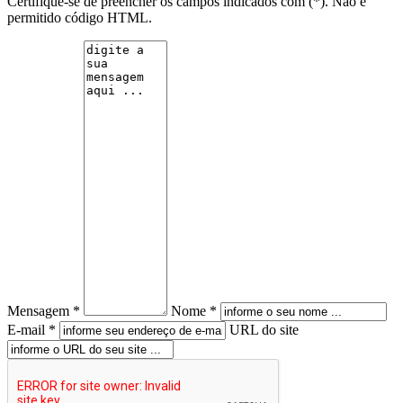
Certifique-se de preencher os campos indicados com (*). Não é
permitido código HTML.
Mensagem *
Nome *
E-mail *
URL do site