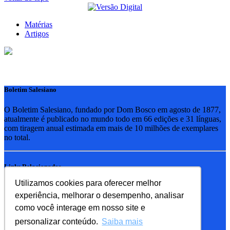
Matérias
Artigos
Boletim Salesiano
O Boletim Salesiano, fundado por Dom Bosco em agosto de 1877,
atualmente é publicado no mundo todo em 66 edições e 31 línguas,
com tiragem anual estimada em mais de 10 milhões de exemplares
no total.
Links Relacionados
Utilizamos cookies para oferecer melhor
RSB - Rede Salesiana Brasil
experiência, melhorar o desempenho, analisar
EDEBE - Editora
UPV - União pela Vida
como você interage em nosso site e
personalizar conteúdo.
Saiba mais
Familia Salesiana