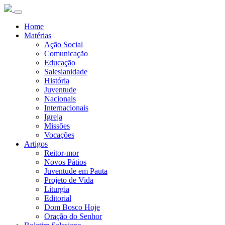
Home
Matérias
Ação Social
Comunicação
Educação
Salesianidade
História
Juventude
Nacionais
Internacionais
Igreja
Missões
Vocações
Artigos
Reitor-mor
Novos Pátios
Juventude em Pauta
Projeto de Vida
Liturgia
Editorial
Dom Bosco Hoje
Oração do Senhor