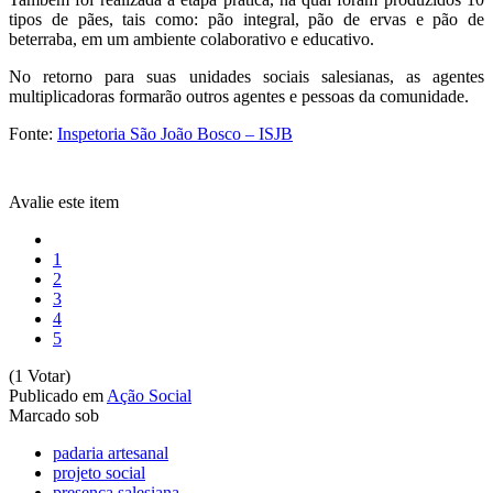
tipos de pães, tais como: pão integral, pão de ervas e pão de
beterraba, em um ambiente colaborativo e educativo.
No retorno para suas unidades sociais salesianas, as agentes
multiplicadoras formarão outros agentes e pessoas da comunidade.
Fonte:
Inspetoria São João Bosco – ISJB
Avalie este item
1
2
3
4
5
(1 Votar)
Publicado em
Ação Social
Marcado sob
padaria artesanal
projeto social
presenca salesiana