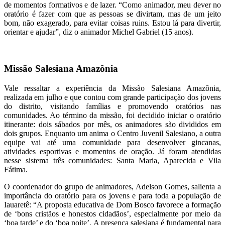
de momentos formativos e de lazer. “Como animador, meu dever no
oratório é fazer com que as pessoas se divirtam, mas de um jeito
bom, não exagerado, para evitar coisas ruins. Estou lá para divertir,
orientar e ajudar”, diz o animador Michel Gabriel (15 anos).
Missão Salesiana Amazônia
Vale ressaltar a experiência da Missão Salesiana Amazônia,
realizada em julho e que contou com grande participação dos jovens
do distrito, visitando famílias e promovendo oratórios nas
comunidades. Ao término da missão, foi decidido iniciar o oratório
itinerante: dois sábados por mês, os animadores são divididos em
dois grupos. Enquanto um anima o Centro Juvenil Salesiano, a outra
equipe vai até uma comunidade para desenvolver gincanas,
atividades esportivas e momentos de oração. Já foram atendidas
nesse sistema três comunidades: Santa Maria, Aparecida e Vila
Fátima.
O coordenador do grupo de animadores, Adelson Gomes, salienta a
importância do oratório para os jovens e para toda a população de
Iauaretê: “A proposta educativa de Dom Bosco favorece a formação
de ‘bons cristãos e honestos cidadãos’, especialmente por meio da
‘boa tarde’ e do ‘boa noite’. A presença salesiana é fundamental para