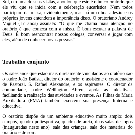
Sul, em uma de suas visitas, apontou que este é o único oratório que
ele viu que se inicia com a celebração eucarística. Nem todos
participam da missa, evidentemente, mas há uma boa adesão e os
próprios jovens entendem a importância disso. O oratoriano Andrey
Miguel (17 anos) assinala: “O que me chama mais atenção no
oratório é que começa com a missa. É bom escutar a palavra de
Deus. É bom reencontrar nossos colegas, conversar e jogar com
eles, além de conhecer novas pessoas”.
Trabalho conjunto
Os salesianos que estão mais diretamente vinculados ao oratório são
o padre João Batista, diretor do oratório; o assistente e coordenador
de Pastoral, S. Rafael Alexandre, e os aspirantes. O diretor da
comunidade, padre Wellington Abreu, apoia as iniciativas,
facilitando a realização das atividades e eventos. As Filhas de Maria
Auxiliadora (FMA) também exercem sua presença fraterna e
educativa.
O oratório dispõe de um ambiente educativo muito amplo: dois
campos, quadra poliesportiva, quadra de areia, duas salas de jogos
(inauguradas neste ano), sala das crianças, sala dos materiais do
oratório e de som.