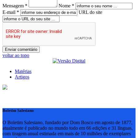
Mensagem *
Nome *
E-mail *
URL do site
voltar ao topo
Matérias
Artigos
Boletim Salesiano
O Boletim Salesiano, fundado por Dom Bosco em agosto de 1877,
atualmente é publicado no mundo todo em 66 edições e 31 línguas,
com tiragem anual estimada em mais de 10 milhões de exemplares