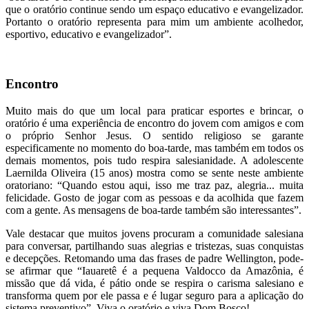
que o oratório continue sendo um espaço educativo e evangelizador.
Portanto o oratório representa para mim um ambiente acolhedor,
esportivo, educativo e evangelizador”.
Encontro
Muito mais do que um local para praticar esportes e brincar, o
oratório é uma experiência de encontro do jovem com amigos e com
o próprio Senhor Jesus. O sentido religioso se garante
especificamente no momento do boa-tarde, mas também em todos os
demais momentos, pois tudo respira salesianidade. A adolescente
Laernilda Oliveira (15 anos) mostra como se sente neste ambiente
oratoriano: “Quando estou aqui, isso me traz paz, alegria... muita
felicidade. Gosto de jogar com as pessoas e da acolhida que fazem
com a gente. As mensagens de boa-tarde também são interessantes”.
Vale destacar que muitos jovens procuram a comunidade salesiana
para conversar, partilhando suas alegrias e tristezas, suas conquistas
e decepções. Retomando uma das frases de padre Wellington, pode-
se afirmar que “Iauaretê é a pequena Valdocco da Amazônia, é
missão que dá vida, é pátio onde se respira o carisma salesiano e
transforma quem por ele passa e é lugar seguro para a aplicação do
sistema preventivo”. Viva o oratório e viva Dom Bosco!