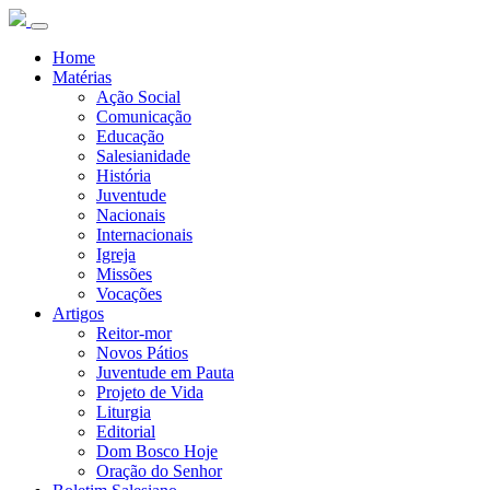
Home
Matérias
Ação Social
Comunicação
Educação
Salesianidade
História
Juventude
Nacionais
Internacionais
Igreja
Missões
Vocações
Artigos
Reitor-mor
Novos Pátios
Juventude em Pauta
Projeto de Vida
Liturgia
Editorial
Dom Bosco Hoje
Oração do Senhor