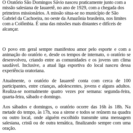
O Oratório São Domingos Sávio nasceu praticamente junto com a
missão salesiana de Iauaretê, no ano de 1929, com a chegada dos
primeiros missionários. A missão situa-se no município de São
Gabriel da Cachoeira, no oeste da Amazônia brasileira, nos limites
com a Colômbia. É uma das missões mais distantes e difíceis de
alcançar.
O povo em geral sempre manifestou amor pelo esporte e com a
animação do oratório e, desde os tempos de internato, o oratório se
desenvolveu, criando entre as comunidades e os jovens um clima
saudável. Inclusive, a atual liga esportiva do local nasceu dessa
experiência oratoriana.
Atualmente, o oratório de Iauaretê conta com cerca de 100
participantes, entre crianças, adolescentes, jovens e alguns adultos.
Realiza-se normalmente quatro vezes por semana: segunda-feira,
quarta-feira, sábado e domingo.
Aos sábados e domingos, o oratório ocorre das 16h às 18h. Na
metade do tempo, às 17h, soa a sirene e todos se reúnem na quadra
ou outro local, onde alguém escolhido transmite uma mensagem
salesiana, cristã ou de outra temática, finalizando sempre com uma
oração.