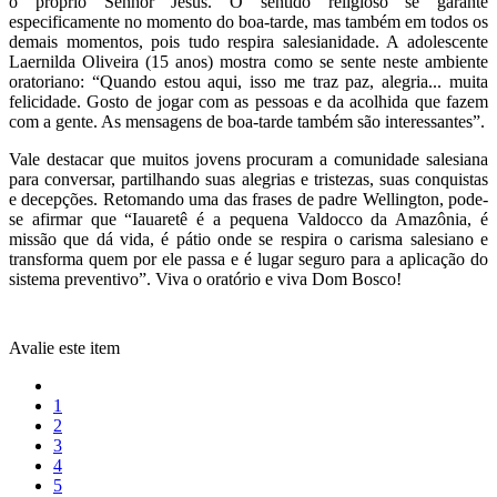
o próprio Senhor Jesus. O sentido religioso se garante
especificamente no momento do boa-tarde, mas também em todos os
demais momentos, pois tudo respira salesianidade. A adolescente
Laernilda Oliveira (15 anos) mostra como se sente neste ambiente
oratoriano: “Quando estou aqui, isso me traz paz, alegria... muita
felicidade. Gosto de jogar com as pessoas e da acolhida que fazem
com a gente. As mensagens de boa-tarde também são interessantes”.
Vale destacar que muitos jovens procuram a comunidade salesiana
para conversar, partilhando suas alegrias e tristezas, suas conquistas
e decepções. Retomando uma das frases de padre Wellington, pode-
se afirmar que “Iauaretê é a pequena Valdocco da Amazônia, é
missão que dá vida, é pátio onde se respira o carisma salesiano e
transforma quem por ele passa e é lugar seguro para a aplicação do
sistema preventivo”. Viva o oratório e viva Dom Bosco!
Avalie este item
1
2
3
4
5