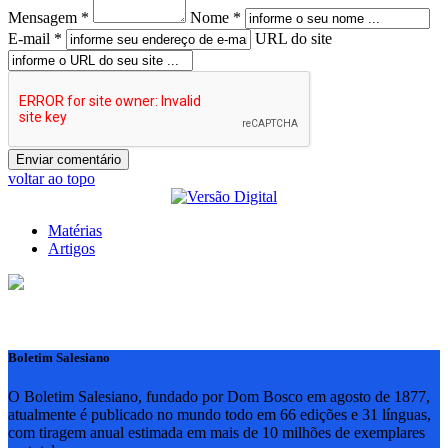
Mensagem *
Nome *
E-mail *
URL do site
voltar ao topo
Matérias
Artigos
Boletim Salesiano
O Boletim Salesiano, fundado por Dom Bosco em agosto de 1877,
atualmente é publicado no mundo todo em 66 edições e 31 línguas,
com tiragem anual estimada em mais de 10 milhões de exemplares