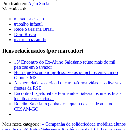
Publicado em
Ação Social
Marcado sob
missao salesiana
trabalho infantil
Rede Salesiana Brasil
Dom Bosco
madre mazzarello
Itens relacionados (por marcador)
15º Encontro do Ex-Aluno Salesiano reúne mais de mil
pessoas em Salvador
Henrique Escudeiro professa votos perpétuos em Campo
Grande, MS
A paternidade sacerdotal que transforma vidas nas diversas
frentes da RSB
Encontro Inspetorial de Formandos Salesianos intensifica a
identidade vocacional
Boletim Salesiano ganha destaque nas salas de aula no
CESAM-GO
Mais nesta categoria:
« Campanha de solidariedade mobiliza alunos
durante os 56º Jogos Salesianos
Acadêmicos da UCDB promovem