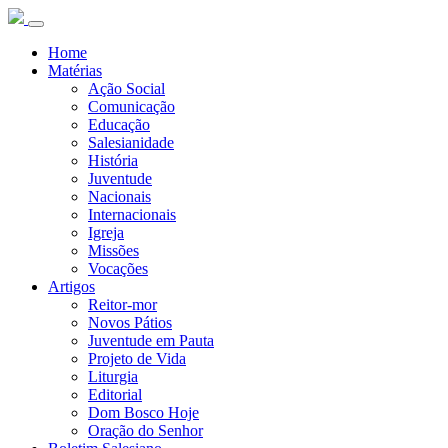
Home
Matérias
Ação Social
Comunicação
Educação
Salesianidade
História
Juventude
Nacionais
Internacionais
Igreja
Missões
Vocações
Artigos
Reitor-mor
Novos Pátios
Juventude em Pauta
Projeto de Vida
Liturgia
Editorial
Dom Bosco Hoje
Oração do Senhor