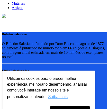
Matérias
Artigos
Boletim Salesiano
O Boletim Salesiano, fundado por Dom Bosco em agosto de 1877,
atualmente é publicado no mundo todo em 66 edições e 31 línguas,
com tiragem anual estimada em mais de 10 milhões de exemplares
no total.
Links Relacionados
Utilizamos cookies para oferecer melhor
RSB - Rede Salesiana Brasil
experiência, melhorar o desempenho, analisar
EDEBE - Editora
UPV - União pela Vida
como você interage em nosso site e
personalizar conteúdo.
Saiba mais
Familia Salesiana
SDB - Salesianos de Dom Bosco