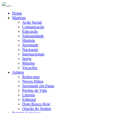
Home
Matérias
Ação Social
Comunicação
Educação
Salesianidade
História
Juventude
Nacionais
Internacionais
Igreja
Missões
Vocações
Artigos
Reitor-mor
Novos Pátios
Juventude em Pauta
Projeto de Vida
Liturgia
Editorial
Dom Bosco Hoje
Oração do Senhor