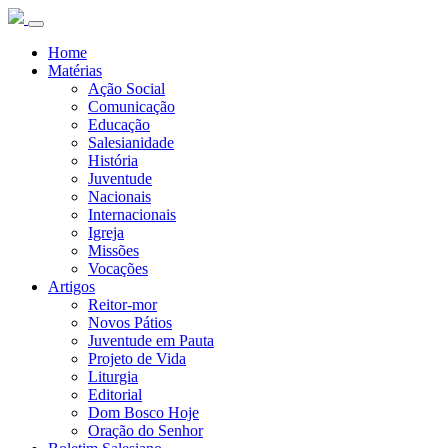
Home
Matérias
Ação Social
Comunicação
Educação
Salesianidade
História
Juventude
Nacionais
Internacionais
Igreja
Missões
Vocações
Artigos
Reitor-mor
Novos Pátios
Juventude em Pauta
Projeto de Vida
Liturgia
Editorial
Dom Bosco Hoje
Oração do Senhor