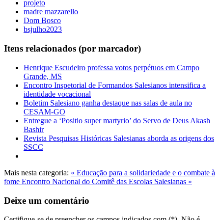
projeto
madre mazzarello
Dom Bosco
bsjulho2023
Itens relacionados (por marcador)
Henrique Escudeiro professa votos perpétuos em Campo
Grande, MS
Encontro Inspetorial de Formandos Salesianos intensifica a
identidade vocacional
Boletim Salesiano ganha destaque nas salas de aula no
CESAM-GO
Entregue a ‘Positio super martyrio’ do Servo de Deus Akash
Bashir
Revista Pesquisas Históricas Salesianas aborda as origens dos
SSCC
Mais nesta categoria:
« Educação para a solidariedade e o combate à
fome
Encontro Nacional do Comitê das Escolas Salesianas »
Deixe um comentário
Certifique-se de preencher os campos indicados com (*). Não é