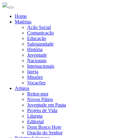
Home
Matérias
Ação Social
Comunicação
Educação
Salesianidade
História
Juventude
Nacionais
Internacionais
Igreja
Missões
Vocações
Artigos
Reitor-mor
Novos Pátios
Juventude em Pauta
Projeto de Vida
Liturgia
Editorial
Dom Bosco Hoje
Oração do Senhor