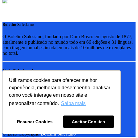
Boletim Salesiano
O Boletim Salesiano, fundado por Dom Bosco em agosto de 1877,
atualmente é publicado no mundo todo em 66 edições e 31 línguas,
com tiragem anual estimada em mais de 10 milhões de exemplares
no total.
Links Relacionados
Utilizamos cookies para oferecer melhor
RSB - Rede Salesiana Brasil
experiência, melhorar o desempenho, analisar
EDEBE - Editora
UPV - União pela Vida
como você interage em nosso site e
personalizar conteúdo.
Saiba mais
Familia Salesiana
SDB - Salesianos de Dom Bosco
Recusar Cookies
Aceitar Cookies
FMA - Filhas de Maria Auxiliadora
© 2019 Copyright:
Boletim Salesiano