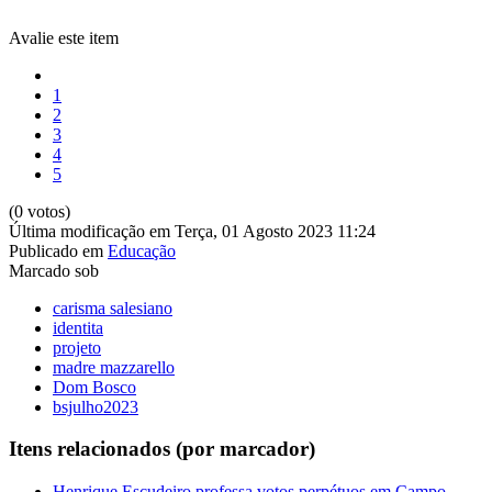
Avalie este item
1
2
3
4
5
(0 votos)
Última modificação em Terça, 01 Agosto 2023 11:24
Publicado em
Educação
Marcado sob
carisma salesiano
identita
projeto
madre mazzarello
Dom Bosco
bsjulho2023
Itens relacionados (por marcador)
Henrique Escudeiro professa votos perpétuos em Campo