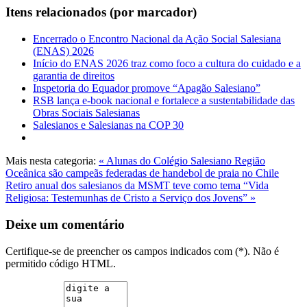
Itens relacionados (por marcador)
Encerrado o Encontro Nacional da Ação Social Salesiana
(ENAS) 2026
Início do ENAS 2026 traz como foco a cultura do cuidado e a
garantia de direitos
Inspetoria do Equador promove “Apagão Salesiano”
RSB lança e-book nacional e fortalece a sustentabilidade das
Obras Sociais Salesianas
Salesianos e Salesianas na COP 30
Mais nesta categoria:
« Alunas do Colégio Salesiano Região
Oceânica são campeãs federadas de handebol de praia no Chile
Retiro anual dos salesianos da MSMT teve como tema “Vida
Religiosa: Testemunhas de Cristo a Serviço dos Jovens” »
Deixe um comentário
Certifique-se de preencher os campos indicados com (*). Não é
permitido código HTML.