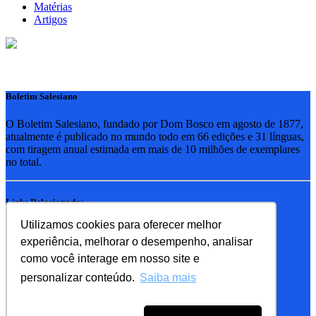
Matérias
Artigos
Boletim Salesiano
O Boletim Salesiano, fundado por Dom Bosco em agosto de 1877,
atualmente é publicado no mundo todo em 66 edições e 31 línguas,
com tiragem anual estimada em mais de 10 milhões de exemplares
no total.
Links Relacionados
Utilizamos cookies para oferecer melhor
RSB - Rede Salesiana Brasil
experiência, melhorar o desempenho, analisar
EDEBE - Editora
UPV - União pela Vida
como você interage em nosso site e
personalizar conteúdo.
Saiba mais
Familia Salesiana
SDB - Salesianos de Dom Bosco