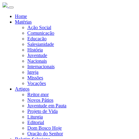
Home
Matérias
Ação Social
Comunicação
Educação
Salesianidade
História
Juventude
Nacionais
Internacionais
Igreja
Missões
Vocações
Artigos
Reitor-mor
Novos Pátios
Juventude em Pauta
Projeto de Vida
Liturgia
Editorial
Dom Bosco Hoje
Oração do Senhor