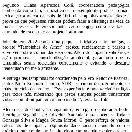
Segundo Liliana Aparecida Corá, coordenadora pedagógica
conhecida como Lili, a iniciativa é um exemplo do poder da união.
“Alcançar a marca de mais de 100 mil tampinhas arrecadadas é a
prova de que pequenas atitudes podem fazer a diferença na vida de
muitas pessoas. É emocionante ver o engajamento de toda a
comunidade escolar nesse projeto”, afirmou.
Iniciado em 2022 como uma pequena iniciativa entre amigas, o
projeto “Tampinhas de Amor” cresceu rapidamente e passou a
envolver toda a comunidade escolar. Além do impacto solidário, a
ação promove a conscientização ambiental, garantindo que as
tampinhas sejam recicladas corretamente e evitando o descarte
inadequado no meio ambiente.
A entrega das tampinhas foi coordenada pelo Pró-Reitor de Pastoral,
padre Paulo Eduardo Jácomo, SDB, e marcou o encerramento de
mais um ciclo do projeto. “Essa experiência é uma verdadeira lição
para todos nós, mostrando que gestos simples podem transformar
vidas e contribuir para um mundo melhor”, ressaltou Lili.
Além de padre Paulo, participaram da entrega o colaborador Pedro
Henrique Segantini de Oliveira Andrade e as docentes Tatiane
Gonzaga Silva e Magda Souza Moroti. O gesto reforça os valores
salesianos de empatia, responsabilidade social e cuidado com o
próximo, que continuam inspirando a comunidade escolar a fazer a