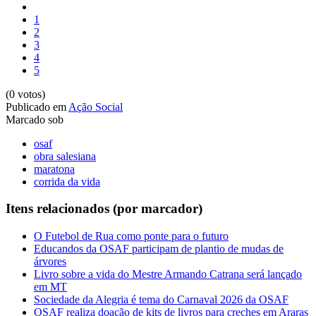
1
2
3
4
5
(0 votos)
Publicado em
Ação Social
Marcado sob
osaf
obra salesiana
maratona
corrida da vida
Itens relacionados (por marcador)
O Futebol de Rua como ponte para o futuro
Educandos da OSAF participam de plantio de mudas de
árvores
Livro sobre a vida do Mestre Armando Catrana será lançado
em MT
Sociedade da Alegria é tema do Carnaval 2026 da OSAF
OSAF realiza doação de kits de livros para creches em Araras