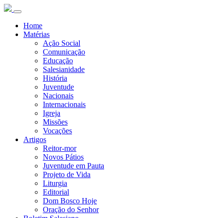
Home
Matérias
Ação Social
Comunicação
Educação
Salesianidade
História
Juventude
Nacionais
Internacionais
Igreja
Missões
Vocações
Artigos
Reitor-mor
Novos Pátios
Juventude em Pauta
Projeto de Vida
Liturgia
Editorial
Dom Bosco Hoje
Oração do Senhor