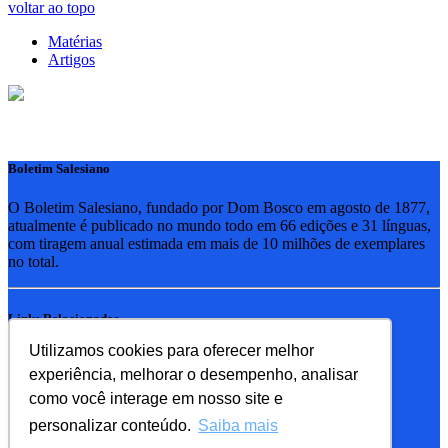
voltar ao topo
Matérias
Artigos
Boletim Salesiano
O Boletim Salesiano, fundado por Dom Bosco em agosto de 1877,
atualmente é publicado no mundo todo em 66 edições e 31 línguas,
com tiragem anual estimada em mais de 10 milhões de exemplares
no total.
Links Relacionados
Utilizamos cookies para oferecer melhor
RSB - Rede Salesiana Brasil
experiência, melhorar o desempenho, analisar
EDEBE - Editora
UPV - União pela Vida
como você interage em nosso site e
personalizar conteúdo.
Saiba mais
Familia Salesiana