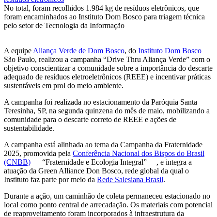
No total, foram recolhidos 1.984 kg de resíduos eletrônicos, que
foram encaminhados ao Instituto Dom Bosco para triagem técnica
pelo setor de Tecnologia da Informação
A equipe
Aliança Verde de Dom Bosco
, do
Instituto Dom Bosco
São Paulo, realizou a campanha “Drive Thru Aliança Verde” com o
objetivo conscientizar a comunidade sobre a importância do descarte
adequado de resíduos eletroeletrônicos (REEE) e incentivar práticas
sustentáveis em prol do meio ambiente.
A campanha foi realizada no estacionamento da Paróquia Santa
Teresinha, SP, na segunda quinzena do mês de maio, mobilizando a
comunidade para o descarte correto de REEE e ações de
sustentabilidade.
A campanha está alinhada ao tema da Campanha da Fraternidade
2025, promovida pela
Conferência Nacional dos Bispos do Brasil
(CNBB)
— “Fraternidade e Ecologia Integral” —, e integra a
atuação da Green Alliance Don Bosco, rede global da qual o
Instituto faz parte por meio da
Rede Salesiana Brasil
.
Durante a ação, um caminhão de coleta permaneceu estacionado no
local como ponto central de arrecadação. Os materiais com potencial
de reaproveitamento foram incorporados à infraestrutura da