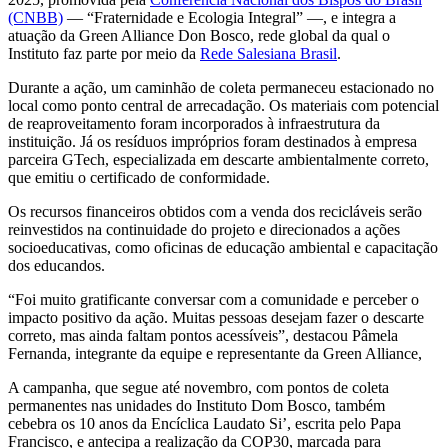
(CNBB)
— “Fraternidade e Ecologia Integral” —, e integra a
atuação da Green Alliance Don Bosco, rede global da qual o
Instituto faz parte por meio da
Rede Salesiana Brasil
.
Durante a ação, um caminhão de coleta permaneceu estacionado no
local como ponto central de arrecadação. Os materiais com potencial
de reaproveitamento foram incorporados à infraestrutura da
instituição. Já os resíduos impróprios foram destinados à empresa
parceira GTech, especializada em descarte ambientalmente correto,
que emitiu o certificado de conformidade.
Os recursos financeiros obtidos com a venda dos recicláveis serão
reinvestidos na continuidade do projeto e direcionados a ações
socioeducativas, como oficinas de educação ambiental e capacitação
dos educandos.
“Foi muito gratificante conversar com a comunidade e perceber o
impacto positivo da ação. Muitas pessoas desejam fazer o descarte
correto, mas ainda faltam pontos acessíveis”, destacou Pâmela
Fernanda, integrante da equipe e representante da Green Alliance,
A campanha, que segue até novembro, com pontos de coleta
permanentes nas unidades do Instituto Dom Bosco, também
cebebra os 10 anos da Encíclica Laudato Si’, escrita pelo Papa
Francisco, e antecipa a realização da COP30, marcada para