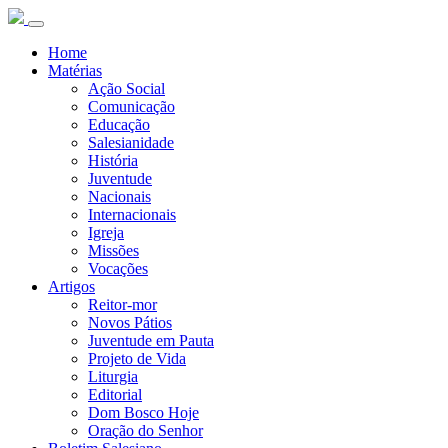
Home
Matérias
Ação Social
Comunicação
Educação
Salesianidade
História
Juventude
Nacionais
Internacionais
Igreja
Missões
Vocações
Artigos
Reitor-mor
Novos Pátios
Juventude em Pauta
Projeto de Vida
Liturgia
Editorial
Dom Bosco Hoje
Oração do Senhor