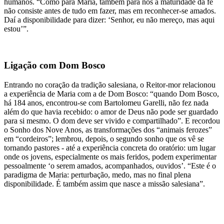
humanos. “Como para Maria, também para nós a maturidade da fé
não consiste antes de tudo em fazer, mas em reconhecer-se amados.
Daí a disponibilidade para dizer: ‘Senhor, eu não mereço, mas aqui
estou’”.
Ligação com Dom Bosco
Entrando no coração da tradição salesiana, o Reitor-mor relacionou
a experiência de Maria com a de Dom Bosco: “quando Dom Bosco,
há 184 anos, encontrou-se com Bartolomeu Garelli, não fez nada
além do que havia recebido: o amor de Deus não pode ser guardado
para si mesmo. O dom deve ser vivido e compartilhado”. E recordou
o Sonho dos Nove Anos, as transformações dos “animais ferozes”
em “cordeiros”; lembrou, depois, o segundo sonho que os vê se
tornando pastores - até a experiência concreta do oratório: um lugar
onde os jovens, especialmente os mais feridos, podem experimentar
pessoalmente ‘o serem amados, acompanhados, ouvidos’. “Este é o
paradigma de Maria: perturbação, medo, mas no final plena
disponibilidade. É também assim que nasce a missão salesiana”.