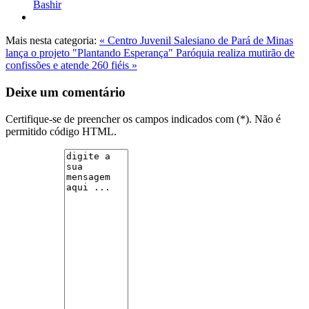
Bashir
Mais nesta categoria:
« Centro Juvenil Salesiano de Pará de Minas
lança o projeto "Plantando Esperança"
Paróquia realiza mutirão de
confissões e atende 260 fiéis »
Deixe um comentário
Certifique-se de preencher os campos indicados com (*). Não é
permitido código HTML.