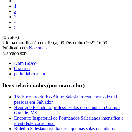
1
2
3
4
5
(0 votos)
Última modificação em Terça, 09 Dezembro 2025 16:59
Publicado em
Nacionais
Marcado sob
Dom Bosco
Oratório
padre fabio attard
Itens relacionados (por marcador)
15º Encontro do Ex-Aluno Salesiano reúne mais de mil
pessoas em Salvador
Henrique Escudeiro professa votos perpétuos em Campo
Grande, MS
Encontro Inspetorial de Formandos Salesianos intensifica a
identidade vocacional
Boletim Salesiano ganha destaque nas salas de aula no