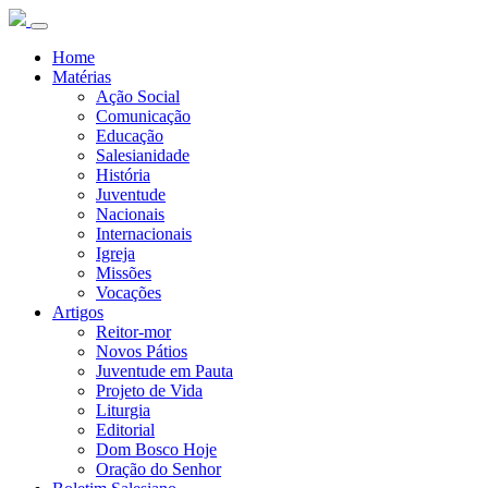
Home
Matérias
Ação Social
Comunicação
Educação
Salesianidade
História
Juventude
Nacionais
Internacionais
Igreja
Missões
Vocações
Artigos
Reitor-mor
Novos Pátios
Juventude em Pauta
Projeto de Vida
Liturgia
Editorial
Dom Bosco Hoje
Oração do Senhor