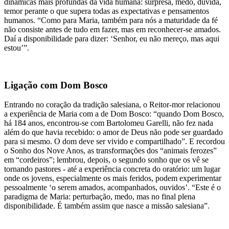
dinâmicas mais profundas da vida humana: surpresa, medo, dúvida,
temor perante o que supera todas as expectativas e pensamentos
humanos. “Como para Maria, também para nós a maturidade da fé
não consiste antes de tudo em fazer, mas em reconhecer-se amados.
Daí a disponibilidade para dizer: ‘Senhor, eu não mereço, mas aqui
estou’”.
Ligação com Dom Bosco
Entrando no coração da tradição salesiana, o Reitor-mor relacionou
a experiência de Maria com a de Dom Bosco: “quando Dom Bosco,
há 184 anos, encontrou-se com Bartolomeu Garelli, não fez nada
além do que havia recebido: o amor de Deus não pode ser guardado
para si mesmo. O dom deve ser vivido e compartilhado”. E recordou
o Sonho dos Nove Anos, as transformações dos “animais ferozes”
em “cordeiros”; lembrou, depois, o segundo sonho que os vê se
tornando pastores - até a experiência concreta do oratório: um lugar
onde os jovens, especialmente os mais feridos, podem experimentar
pessoalmente ‘o serem amados, acompanhados, ouvidos’. “Este é o
paradigma de Maria: perturbação, medo, mas no final plena
disponibilidade. É também assim que nasce a missão salesiana”.