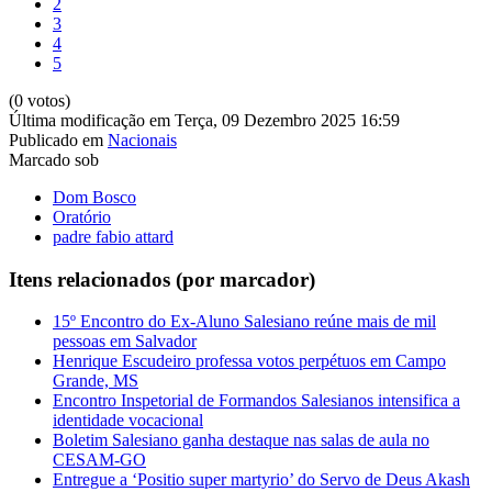
2
3
4
5
(0 votos)
Última modificação em Terça, 09 Dezembro 2025 16:59
Publicado em
Nacionais
Marcado sob
Dom Bosco
Oratório
padre fabio attard
Itens relacionados (por marcador)
15º Encontro do Ex-Aluno Salesiano reúne mais de mil
pessoas em Salvador
Henrique Escudeiro professa votos perpétuos em Campo
Grande, MS
Encontro Inspetorial de Formandos Salesianos intensifica a
identidade vocacional
Boletim Salesiano ganha destaque nas salas de aula no
CESAM-GO
Entregue a ‘Positio super martyrio’ do Servo de Deus Akash