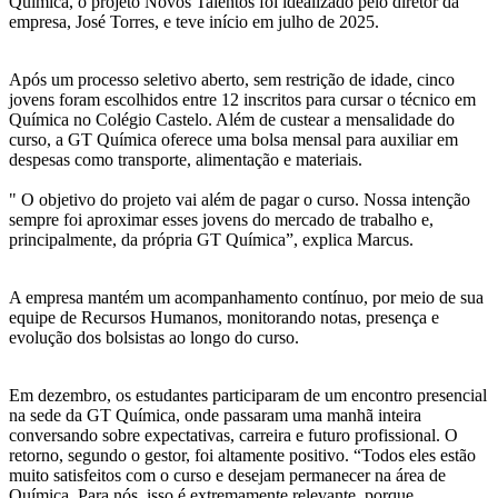
Química, o projeto Novos Talentos foi idealizado pelo diretor da
empresa, José Torres, e teve início em julho de 2025.
Após um processo seletivo aberto, sem restrição de idade, cinco
jovens foram escolhidos entre 12 inscritos para cursar o técnico em
Química no Colégio Castelo. Além de custear a mensalidade do
curso, a GT Química oferece uma bolsa mensal para auxiliar em
despesas como transporte, alimentação e materiais.
" O objetivo do projeto vai além de pagar o curso. Nossa intenção
sempre foi aproximar esses jovens do mercado de trabalho e,
principalmente, da própria GT Química”, explica Marcus.
A empresa mantém um acompanhamento contínuo, por meio de sua
equipe de Recursos Humanos, monitorando notas, presença e
evolução dos bolsistas ao longo do curso.
Em dezembro, os estudantes participaram de um encontro presencial
na sede da GT Química, onde passaram uma manhã inteira
conversando sobre expectativas, carreira e futuro profissional. O
retorno, segundo o gestor, foi altamente positivo. “Todos eles estão
muito satisfeitos com o curso e desejam permanecer na área de
Química. Para nós, isso é extremamente relevante, porque