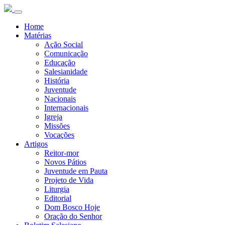
Home
Matérias
Ação Social
Comunicação
Educação
Salesianidade
História
Juventude
Nacionais
Internacionais
Igreja
Missões
Vocações
Artigos
Reitor-mor
Novos Pátios
Juventude em Pauta
Projeto de Vida
Liturgia
Editorial
Dom Bosco Hoje
Oração do Senhor