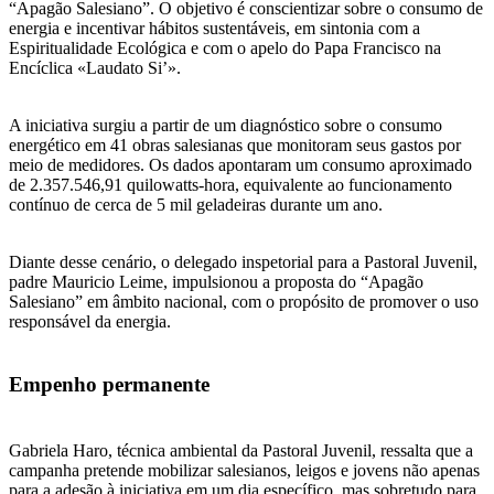
“Apagão Salesiano”. O objetivo é conscientizar sobre o consumo de
energia e incentivar hábitos sustentáveis, em sintonia com a
Espiritualidade Ecológica e com o apelo do Papa Francisco na
Encíclica «Laudato Si’».
A iniciativa surgiu a partir de um diagnóstico sobre o consumo
energético em 41 obras salesianas que monitoram seus gastos por
meio de medidores. Os dados apontaram um consumo aproximado
de 2.357.546,91 quilowatts-hora, equivalente ao funcionamento
contínuo de cerca de 5 mil geladeiras durante um ano.
Diante desse cenário, o delegado inspetorial para a Pastoral Juvenil,
padre Mauricio Leime, impulsionou a proposta do “Apagão
Salesiano” em âmbito nacional, com o propósito de promover o uso
responsável da energia.
Empenho permanente
Gabriela Haro, técnica ambiental da Pastoral Juvenil, ressalta que a
campanha pretende mobilizar salesianos, leigos e jovens não apenas
para a adesão à iniciativa em um dia específico, mas sobretudo para