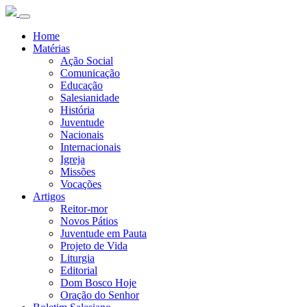
Home
Matérias
Ação Social
Comunicação
Educação
Salesianidade
História
Juventude
Nacionais
Internacionais
Igreja
Missões
Vocações
Artigos
Reitor-mor
Novos Pátios
Juventude em Pauta
Projeto de Vida
Liturgia
Editorial
Dom Bosco Hoje
Oração do Senhor