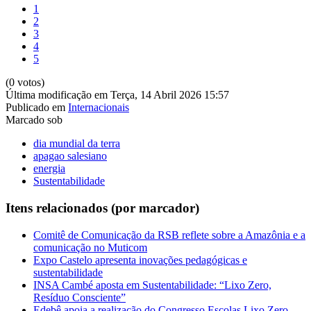
1
2
3
4
5
(0 votos)
Última modificação em Terça, 14 Abril 2026 15:57
Publicado em
Internacionais
Marcado sob
dia mundial da terra
apagao salesiano
energia
Sustentabilidade
Itens relacionados (por marcador)
Comitê de Comunicação da RSB reflete sobre a Amazônia e a
comunicação no Muticom
Expo Castelo apresenta inovações pedagógicas e
sustentabilidade
INSA Cambé aposta em Sustentabilidade: “Lixo Zero,
Resíduo Consciente”
Edebê apoia a realização do Congresso Escolas Lixo Zero