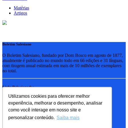
Matérias
Artigos
Boletim Salesiano
O Boletim Salesiano, fundado por Dom Bosco em agosto de 1877,
atualmente é publicado no mundo todo em 66 edições e 31 línguas,
com tiragem anual estimada em mais de 10 milhões de exemplares
no total.
Links Relacionados
Utilizamos cookies para oferecer melhor
RSB - Rede Salesiana Brasil
experiência, melhorar o desempenho, analisar
EDEBE - Editora
UPV - União pela Vida
como você interage em nosso site e
personalizar conteúdo.
Saiba mais
Familia Salesiana