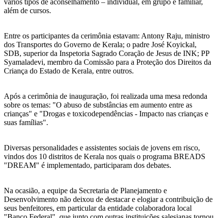
vários tipos de aconselhamento – individual, em grupo e familiar,
além de cursos.
Entre os participantes da cerimônia estavam: Antony Raju, ministro
dos Transportes do Governo de Kerala; o padre José Koyickal,
SDB, superior da Inspetoria Sagrado Coração de Jesus de INK; PP
Syamaladevi, membro da Comissão para a Proteção dos Direitos da
Criança do Estado de Kerala, entre outros.
Após a cerimônia de inauguração, foi realizada uma mesa redonda
sobre os temas: "O abuso de substâncias em aumento entre as
crianças" e "Drogas e toxicodependências - Impacto nas crianças e
suas famílias".
Diversas personalidades e assistentes sociais de jovens em risco,
vindos dos 10 distritos de Kerala nos quais o programa BREADS
"DREAM" é implementado, participaram dos debates.
Na ocasião, a equipe da Secretaria de Planejamento e
Desenvolvimento não deixou de destacar e elogiar a contribuição de
seus benfeitores, em particular da entidade colaboradora local
"Banco Federal", que junto com outras instituições salesianas tornou