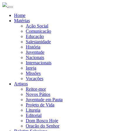
Home
Matérias
Ação Social
Comunicação
Educação
Salesianidade
História
Juventude
Nacionais
Internacionais
Igreja
Missões
Vocações
Artigos
Reitor-mor
Novos Pátios
Juventude em Pauta
Projeto de Vida
Liturgia
Editorial
Dom Bosco Hoje
Oração do Senhor