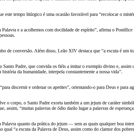
 este tempo litúrgico é uma ocasião favorável para “recolocar o misté
lavra e a acolhemos com docilidade de espírito”, afirma o Pontífice n
pessoas.
inho de conversão. Além disso, Leão XIV destaca que “a escuta é um tra
o Santo Padre, que convida os fiéis a imitar o exemplo divino e, assim
 história da humanidade, interpela constantemente a nossa vida”.
 “para discernir e ordenar os apetites”, orientando-o para Deus e para a
volve o corpo, o Santo Padre exorta também a um jejum de caráter simb
ue, assim, “muitas palavras de ódio darão lugar a palavras de esperança
a Palavra quanto da prática do jejum — sem as quais qualquer boa intenç
o qual “a escuta da Palavra de Deus, assim como do clamor dos pobres 