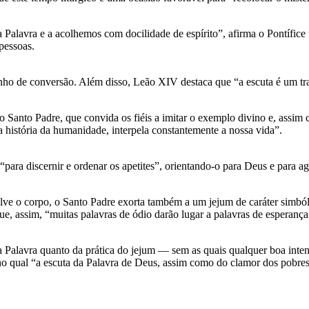
lavra e a acolhemos com docilidade de espírito”, afirma o Pontífice n
pessoas.
inho de conversão. Além disso, Leão XIV destaca que “a escuta é um tra
o Santo Padre, que convida os fiéis a imitar o exemplo divino e, assim
 história da humanidade, interpela constantemente a nossa vida”.
 “para discernir e ordenar os apetites”, orientando-o para Deus e para a
volve o corpo, o Santo Padre exorta também a um jejum de caráter simb
ue, assim, “muitas palavras de ódio darão lugar a palavras de esperança
a Palavra quanto da prática do jejum — sem as quais qualquer boa intenç
o qual “a escuta da Palavra de Deus, assim como do clamor dos pobres 