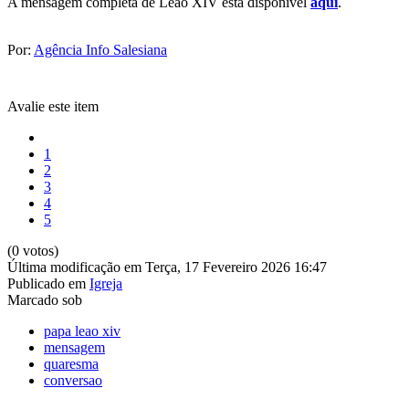
A mensagem completa de Leão XIV está disponível
aqui
.
Por:
Agência Info Salesiana
Avalie este item
1
2
3
4
5
(0 votos)
Última modificação em Terça, 17 Fevereiro 2026 16:47
Publicado em
Igreja
Marcado sob
papa leao xiv
mensagem
quaresma
conversao