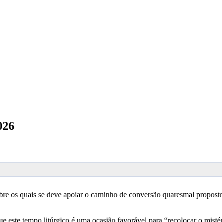
026
obre os quais se deve apoiar o caminho de conversão quaresmal propost
 este tempo litúrgico é uma ocasião favorável para “recolocar o misté