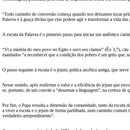
“Todo caminho de conversão começa quando nos deixamos tocar pela Pa
Palavra e à graça divina que elas podem agir e transformar a vida das 
A escuta da Palavra é o primeiro passo para iniciar um autêntico cam
“Vi a miséria do meu povo no Egito e ouvi seu clamor” (Êx 3,7), cita 
mandados “a reconhecer que a condição dos pobres é um grito que, na
O passo seguinte à escuta é o jejum, prática ascética antiga, que serve
Nesse sentido, após reafirmar o valor e a eficiência do jejum que en
se, portanto, de um convite a “desarmar a linguagem”, na certeza de q
Por fim, o Papa ressalta a dimensão da comunidade, tanto da escuta d
a viver a escuta e o jejum de forma partilhada, num caminho comum n
verdadeiro arrependimento”.