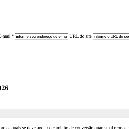
E-mail *
URL do site
026
obre os quais se deve apoiar o caminho de conversão quaresmal propost