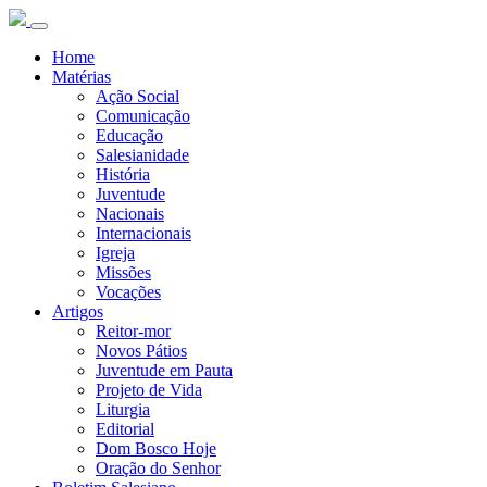
Home
Matérias
Ação Social
Comunicação
Educação
Salesianidade
História
Juventude
Nacionais
Internacionais
Igreja
Missões
Vocações
Artigos
Reitor-mor
Novos Pátios
Juventude em Pauta
Projeto de Vida
Liturgia
Editorial
Dom Bosco Hoje
Oração do Senhor