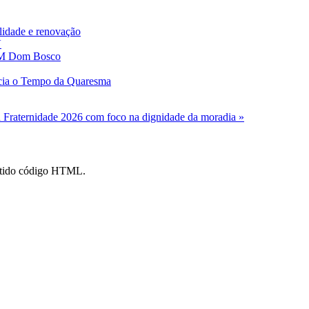
lidade e renovação
V
 FM Dom Bosco
cia o Tempo da Quaresma
raternidade 2026 com foco na dignidade da moradia »
mitido código HTML.