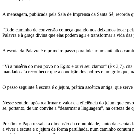
A mensagem, publicada pela Sala de Imprensa da Santa Sé, recorda que
“Todo caminho de conversão começa quando nos deixamos tocar pela Pa
Palavra e à graça divina que elas podem agir e transformar a vida das 
A escuta da Palavra é o primeiro passo para iniciar um autêntico cam
“Vi a miséria do meu povo no Egito e ouvi seu clamor” (Êx 3,7), cita 
mandados “a reconhecer que a condição dos pobres é um grito que, na
O passo seguinte à escuta é o jejum, prática ascética antiga, que serve
Nesse sentido, após reafirmar o valor e a eficiência do jejum que en
se, portanto, de um convite a “desarmar a linguagem”, na certeza de q
Por fim, o Papa ressalta a dimensão da comunidade, tanto da escuta d
a viver a escuta e o jejum de forma partilhada, num caminho comum n