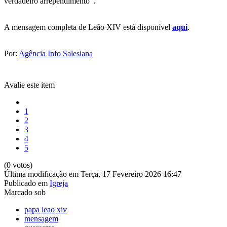
verdadeiro arrependimento”.
A mensagem completa de Leão XIV está disponível
aqui
.
Por:
Agência Info Salesiana
Avalie este item
1
2
3
4
5
(0 votos)
Última modificação em Terça, 17 Fevereiro 2026 16:47
Publicado em
Igreja
Marcado sob
papa leao xiv
mensagem