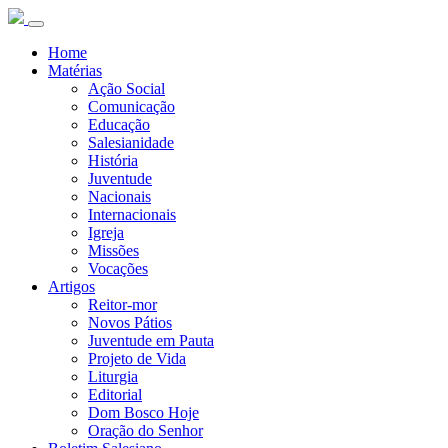
Home
Matérias
Ação Social
Comunicação
Educação
Salesianidade
História
Juventude
Nacionais
Internacionais
Igreja
Missões
Vocações
Artigos
Reitor-mor
Novos Pátios
Juventude em Pauta
Projeto de Vida
Liturgia
Editorial
Dom Bosco Hoje
Oração do Senhor