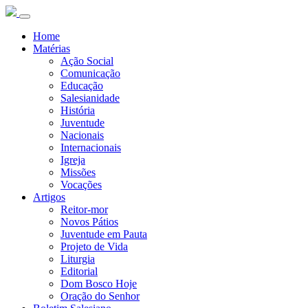
Home
Matérias
Ação Social
Comunicação
Educação
Salesianidade
História
Juventude
Nacionais
Internacionais
Igreja
Missões
Vocações
Artigos
Reitor-mor
Novos Pátios
Juventude em Pauta
Projeto de Vida
Liturgia
Editorial
Dom Bosco Hoje
Oração do Senhor