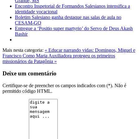
Grande, MS
Encontro Inspetorial de Formandos Salesianos intensifica a
identidade vocacional
Boletim Salesiano ganha destaque nas salas de aula no
CESAM-GO
Entregue a ‘Positio super martyrio’ do Servo de Deus Akash
Bashir
Mais nesta categoria:
« Educar narrando vidas: Domingos, Miguel e
Francisco
Como Maria Auxiliadora protegeu os primeiros
missionários da Patagônia »
Deixe um comentário
Certifique-se de preencher os campos indicados com (*). Não é
permitido código HTML.