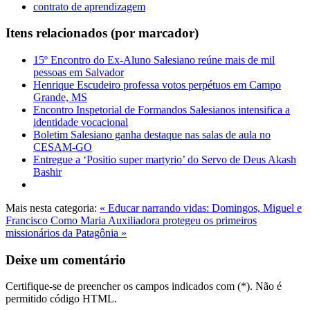
contrato de aprendizagem
Itens relacionados (por marcador)
15º Encontro do Ex-Aluno Salesiano reúne mais de mil
pessoas em Salvador
Henrique Escudeiro professa votos perpétuos em Campo
Grande, MS
Encontro Inspetorial de Formandos Salesianos intensifica a
identidade vocacional
Boletim Salesiano ganha destaque nas salas de aula no
CESAM-GO
Entregue a ‘Positio super martyrio’ do Servo de Deus Akash
Bashir
Mais nesta categoria:
« Educar narrando vidas: Domingos, Miguel e
Francisco
Como Maria Auxiliadora protegeu os primeiros
missionários da Patagônia »
Deixe um comentário
Certifique-se de preencher os campos indicados com (*). Não é
permitido código HTML.