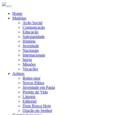
Home
Matérias
Ação Social
Comunicação
Educação
Salesianidade
História
Juventude
Nacionais
Internacionais
Igreja
Missões
Vocações
Artigos
Reitor-mor
Novos Pátios
Juventude em Pauta
Projeto de Vida
Liturgia
Editorial
Dom Bosco Hoje
Oração do Senhor