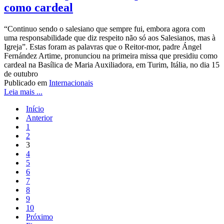
como cardeal
“Continuo sendo o salesiano que sempre fui, embora agora com
uma responsabilidade que diz respeito não só aos Salesianos, mas à
Igreja”. Estas foram as palavras que o Reitor-mor, padre Ángel
Fernández Artime, pronunciou na primeira missa que presidiu como
cardeal na Basílica de Maria Auxiliadora, em Turim, Itália, no dia 15
de outubro
Publicado em
Internacionais
Leia mais ...
Início
Anterior
1
2
3
4
5
6
7
8
9
10
Próximo