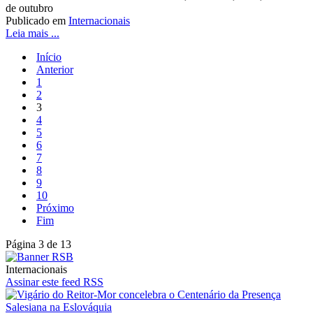
de outubro
Publicado em
Internacionais
Leia mais ...
Início
Anterior
1
2
3
4
5
6
7
8
9
10
Próximo
Fim
Página 3 de 13
Internacionais
Assinar este feed RSS