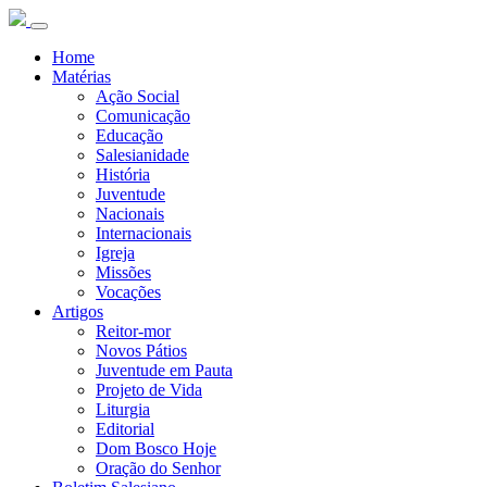
Home
Matérias
Ação Social
Comunicação
Educação
Salesianidade
História
Juventude
Nacionais
Internacionais
Igreja
Missões
Vocações
Artigos
Reitor-mor
Novos Pátios
Juventude em Pauta
Projeto de Vida
Liturgia
Editorial
Dom Bosco Hoje
Oração do Senhor