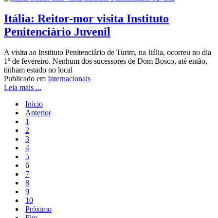
Itália: Reitor-mor visita Instituto
Penitenciário Juvenil
A visita ao Instituto Penitenciário de Turim, na Itália, ocorreu no dia
1º de fevereiro. Nenhum dos sucessores de Dom Bosco, até então,
tinham estado no local
Publicado em
Internacionais
Leia mais ...
Início
Anterior
1
2
3
4
5
6
7
8
9
10
Próximo
Fim