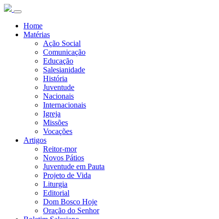
Home
Matérias
Ação Social
Comunicação
Educação
Salesianidade
História
Juventude
Nacionais
Internacionais
Igreja
Missões
Vocações
Artigos
Reitor-mor
Novos Pátios
Juventude em Pauta
Projeto de Vida
Liturgia
Editorial
Dom Bosco Hoje
Oração do Senhor