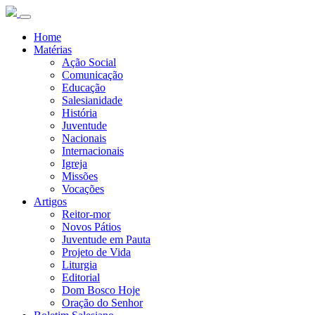
Home
Matérias
Ação Social
Comunicação
Educação
Salesianidade
História
Juventude
Nacionais
Internacionais
Igreja
Missões
Vocações
Artigos
Reitor-mor
Novos Pátios
Juventude em Pauta
Projeto de Vida
Liturgia
Editorial
Dom Bosco Hoje
Oração do Senhor