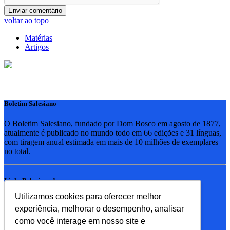
voltar ao topo
Matérias
Artigos
Boletim Salesiano
O Boletim Salesiano, fundado por Dom Bosco em agosto de 1877,
atualmente é publicado no mundo todo em 66 edições e 31 línguas,
com tiragem anual estimada em mais de 10 milhões de exemplares
no total.
Links Relacionados
Utilizamos cookies para oferecer melhor
RSB - Rede Salesiana Brasil
experiência, melhorar o desempenho, analisar
EDEBE - Editora
UPV - União pela Vida
como você interage em nosso site e