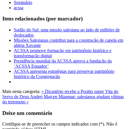
Seminário
acssa
Itens relacionados (por marcador)
Sudão do Sul: uma missão salesiana ao lado de milhões de
deslocados
Missões Salesianas contribui para a construção de capela em
aldeia Xavante
ACSSA promove formação em patrimônio histórico e
transformação digital
Presidência mundial da ACSSA aprova a fundação da
‘ACSSA Equador’
ACSSA apresenta estratégias para preservar patrimônio
histórico da Congregação
Mais nesta categoria:
« Dicastério recebe a Positio super Vita do
Servo de Deus Andrej Majcen
Mianmar: salesianos ajudam vítimas
do terremoto »
Deixe um comentário
Certifique-se de preencher os campos indicados com (*). Não é