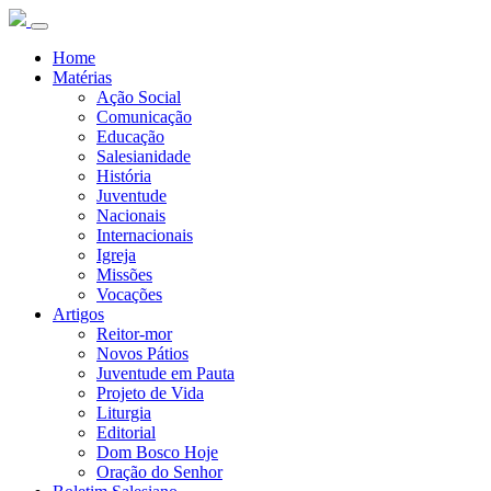
Home
Matérias
Ação Social
Comunicação
Educação
Salesianidade
História
Juventude
Nacionais
Internacionais
Igreja
Missões
Vocações
Artigos
Reitor-mor
Novos Pátios
Juventude em Pauta
Projeto de Vida
Liturgia
Editorial
Dom Bosco Hoje
Oração do Senhor