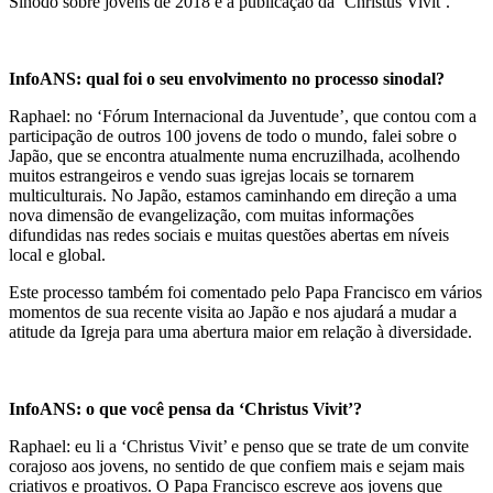
Sínodo sobre jovens de 2018 e a publicação da ‘Christus Vivit’.
InfoANS: qual foi o seu envolvimento no processo sinodal?
Raphael: no ‘Fórum Internacional da Juventude’, que contou com a
participação de outros 100 jovens de todo o mundo, falei sobre o
Japão, que se encontra atualmente numa encruzilhada, acolhendo
muitos estrangeiros e vendo suas igrejas locais se tornarem
multiculturais. No Japão, estamos caminhando em direção a uma
nova dimensão de evangelização, com muitas informações
difundidas nas redes sociais e muitas questões abertas em níveis
local e global.
Este processo também foi comentado pelo Papa Francisco em vários
momentos de sua recente visita ao Japão e nos ajudará a mudar a
atitude da Igreja para uma abertura maior em relação à diversidade.
InfoANS: o que você pensa da ‘Christus Vivit’?
Raphael: eu li a ‘Christus Vivit’ e penso que se trate de um convite
corajoso aos jovens, no sentido de que confiem mais e sejam mais
criativos e proativos. O Papa Francisco escreve aos jovens que