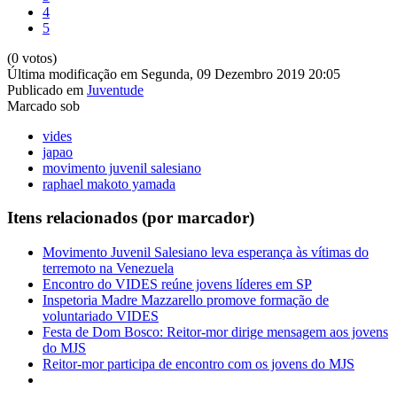
4
5
(0 votos)
Última modificação em Segunda, 09 Dezembro 2019 20:05
Publicado em
Juventude
Marcado sob
vides
japao
movimento juvenil salesiano
raphael makoto yamada
Itens relacionados (por marcador)
Movimento Juvenil Salesiano leva esperança às vítimas do
terremoto na Venezuela
Encontro do VIDES reúne jovens líderes em SP
Inspetoria Madre Mazzarello promove formação de
voluntariado VIDES
Festa de Dom Bosco: Reitor-mor dirige mensagem aos jovens
do MJS
Reitor-mor participa de encontro com os jovens do MJS