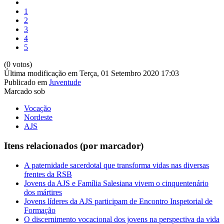
1
2
3
4
5
(0 votos)
Última modificação em Terça, 01 Setembro 2020 17:03
Publicado em
Juventude
Marcado sob
Vocação
Nordeste
AJS
Itens relacionados (por marcador)
A paternidade sacerdotal que transforma vidas nas diversas
frentes da RSB
Jovens da AJS e Família Salesiana vivem o cinquentenário
dos mártires
Jovens líderes da AJS participam de Encontro Inspetorial de
Formação
O discernimento vocacional dos jovens na perspectiva da vida