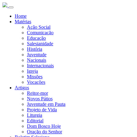
Home
Matérias
Ação Social
Comunicação
Educação
Salesianidade
História
Juventude
Nacionais
Internacionais
Igreja
Missões
Vocações
Artigos
Reitor-mor
Novos Pátios
Juventude em Pauta
Projeto de Vida
Liturgia
Editorial
Dom Bosco Hoje
Oração do Senhor