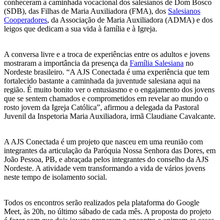
conheceram a caminhada vocacional dos salesianos de Dom Bosco
(SDB), das Filhas de Maria Auxiliadora (FMA), dos
Salesianos
Cooperadores
, da Associação de Maria Auxiliadora (ADMA) e dos
leigos que dedicam a sua vida à família e à Igreja.
A conversa livre e a troca de experiências entre os adultos e jovens
mostraram a importância da presença da
Família Salesiana
no
Nordeste brasileiro. “A AJS Conectada é uma experiência que tem
fortalecido bastante a caminhada da juventude salesiana aqui na
região. É muito bonito ver o entusiasmo e o engajamento dos jovens
que se sentem chamados e comprometidos em revelar ao mundo o
rosto jovem da Igreja Católica”, afirmou a delegada da Pastoral
Juvenil da Inspetoria Maria Auxiliadora, irmã Claudiane Cavalcante.
A AJS Conectada é um projeto que nasceu em uma reunião com
integrantes da articulação da Paróquia Nossa Senhora das Dores, em
João Pessoa, PB, e abraçada pelos integrantes do conselho da AJS
Nordeste. A atividade vem transformando a vida de vários jovens
neste tempo de isolamento social.
Todos os encontros serão realizados pela plataforma do Google
Meet, às 20h, no último sábado de cada mês. A proposta do projeto