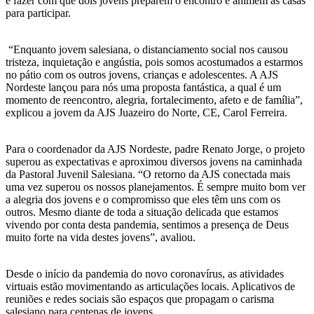
é fazer com que dois jovens preparem o encontro e animem as casas
para participar.
“Enquanto jovem salesiana, o distanciamento social nos causou
tristeza, inquietação e angústia, pois somos acostumados a estarmos
no pátio com os outros jovens, crianças e adolescentes. A AJS
Nordeste lançou para nós uma proposta fantástica, a qual é um
momento de reencontro, alegria, fortalecimento, afeto e de família”,
explicou a jovem da AJS Juazeiro do Norte, CE, Carol Ferreira.
Para o coordenador da AJS Nordeste, padre Renato Jorge, o projeto
superou as expectativas e aproximou diversos jovens na caminhada
da Pastoral Juvenil Salesiana. “O retorno da AJS conectada mais
uma vez superou os nossos planejamentos. É sempre muito bom ver
a alegria dos jovens e o compromisso que eles têm uns com os
outros. Mesmo diante de toda a situação delicada que estamos
vivendo por conta desta pandemia, sentimos a presença de Deus
muito forte na vida destes jovens”, avaliou.
Desde o início da pandemia do novo coronavírus, as atividades
virtuais estão movimentando as articulações locais. Aplicativos de
reuniões e redes sociais são espaços que propagam o carisma
salesiano para centenas de jovens.