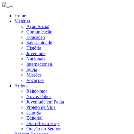
Home
Matérias
Ação Social
Comunicação
Educação
Salesianidade
História
Juventude
Nacionais
Internacionais
Igreja
Missões
Vocações
Artigos
Reitor-mor
Novos Pátios
Juventude em Pauta
Projeto de Vida
Liturgia
Editorial
Dom Bosco Hoje
Oração do Senhor