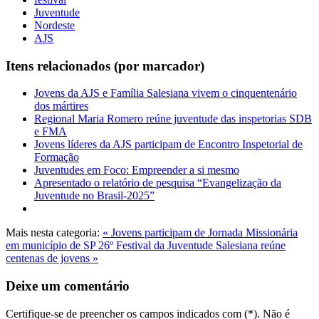
Juventude
Nordeste
AJS
Itens relacionados (por marcador)
Jovens da AJS e Família Salesiana vivem o cinquentenário
dos mártires
Regional Maria Romero reúne juventude das inspetorias SDB
e FMA
Jovens líderes da AJS participam de Encontro Inspetorial de
Formação
Juventudes em Foco: Empreender a si mesmo
Apresentado o relatório de pesquisa “Evangelização da
Juventude no Brasil-2025”
Mais nesta categoria:
« Jovens participam de Jornada Missionária
em município de SP
26º Festival da Juventude Salesiana reúne
centenas de jovens »
Deixe um comentário
Certifique-se de preencher os campos indicados com (*). Não é