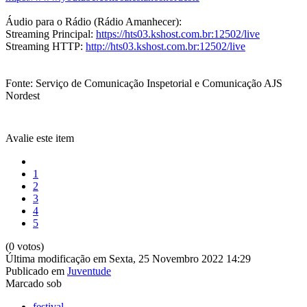
Áudio para o Rádio (Rádio Amanhecer):
Streaming Principal:
https://hts03.kshost.com.br:12502/live
Streaming HTTP:
http://hts03.kshost.com.br:12502/live
Fonte: Serviço de Comunicação Inspetorial e Comunicação AJS
Nordest
Avalie este item
1
2
3
4
5
(0 votos)
Última modificação em Sexta, 25 Novembro 2022 14:29
Publicado em
Juventude
Marcado sob
festival