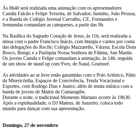
Às 8h40 será realizada uma animação com os apresentadores
Camila Falcão e Felipe Teixeira, de Salvador; Juninho, João Pessoa;
e a Banda do Colégio Juvenal Carvalho, CE. Formandos e
formandas comandam as catequeses, a partir das 9h.
Na Basílica do Sagrado Coração de Jesus, às 11h, será realizada a
missa com o padre Francisco Inácio, com liturgia e cantos por conta
das delegações do Recife; Colégio Mazzarello, Várzea; Escola Dom
Bosco, Bongi; e a Paróquia Nossa Senhora de Fátima, San Martin.
Os jovens Camila e Felipe comandam a animação, às 14h; seguida
de um show de stand up com Yves, de Natal, Gramoré.
As atividades ao ar livre estão garantidas com o Polo Artístico, Pátio
da Misericórdia, Espaços de Convivência, Tenda Vocacional e
Esportes, com Rodrigo Dias e Juarez; além de muita música com a
banda de jovens de Matriz de Camaragibe.
Durante a noite, o tradicional Momento Mariano ocorre às 19h30.
Após a espiritualidade, o DJ Mateus, de Juazeiro, coloca todo
mundo para dançar com sua apresentação.
Domingo, 27 de novembro