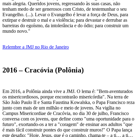
mais alegria. Queridos jovens, regressando às suas casas, não
tenham medo de ser generosos com Cristo, de testemunhar o seu
Evangelho. (...). Levar o Evangelho é levar a força de Deus, para
extirpar e destruir o mal e a violência; para devastar e derrubar as
barreiras do egoísmo, da intolerância e do ódio; para construir um
mundo novo."
Relembre a JMJ no Rio de Janeiro
2016 – Cracóvia (Polônia)
Em 2016, a Polônia ainda vive a JMJ. O lema é: "Bem-aventurados
os misericordiosos, porque encontrarão misericórdia". Na terra de
São João Paulo II e Santa Faustina Kowalska, o Papa Francisco reza
junto com mais de um milhão e meio de jovens. Na vigília no
Campus Misericordiae de Cracóvia, no dia 30 de julho, Francisco
conversa com os jovens, que define como "uma oportunidade para o
futuro", exortando-os a ter a "coragem" de ensinar aos adultos "que
é mais fácil construir pontes do que construir muros!" O Papa lança
este desafio: "Hoje, Jesus, que é o caminho, chama-te – a ti… a ti…