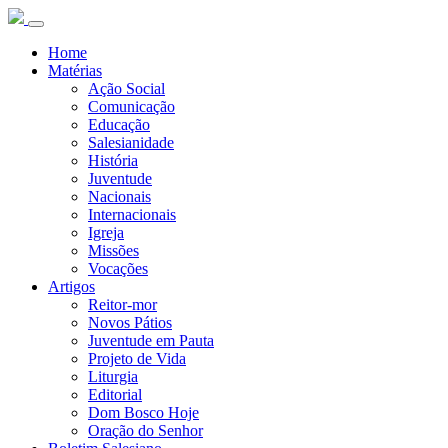
Home
Matérias
Ação Social
Comunicação
Educação
Salesianidade
História
Juventude
Nacionais
Internacionais
Igreja
Missões
Vocações
Artigos
Reitor-mor
Novos Pátios
Juventude em Pauta
Projeto de Vida
Liturgia
Editorial
Dom Bosco Hoje
Oração do Senhor