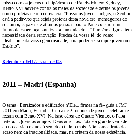
missa com os jovens no Hipódromo de Randwick, em Sydney,
Bento XVI adverte contra os males da sociedade e define os jovens
como profetas de uma nova era: "Prezados jovens amigos, o Senhor
está a pedir-vos que sejais profetas desta nova era, mensageiros do
seu amor, capazes de atrair as pessoas para o Pai e construir um
futuro de esperança para toda a humanidade." "Também a Igreja tem
necessidade desta renovação. Precisa da vossa fé, do vosso
idealismo e da vossa generosidade, para poder ser sempre jovem no
Espírito".
Relembre a JMJ Austrália 2008
2011 – Madri (Espanha)
O tema «Enraizados e edificados n’Ele... firmes na fé» guia a JMJ
2011 em Madri, Espanha. Cerca de 2 milhões de jovens celebram e
rezam com Bento XVI. Na base aérea de Quatro Vientos, o Papa
reitera: "Queridos amigos, Deus ama-nos. Esta é a grande verdade
da nossa vida e que dá sentido a tudo o mais. Não somos fruto do
acaso nem da irracionalidade, mas, na origem da nossa existência,