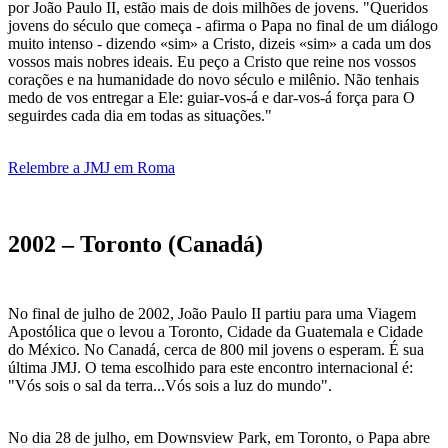
por João Paulo II, estão mais de dois milhões de jovens. "Queridos
jovens do século que começa - afirma o Papa no final de um diálogo
muito intenso - dizendo «sim» a Cristo, dizeis «sim» a cada um dos
vossos mais nobres ideais. Eu peço a Cristo que reine nos vossos
corações e na humanidade do novo século e milênio. Não tenhais
medo de vos entregar a Ele: guiar-vos-á e dar-vos-á força para O
seguirdes cada dia em todas as situações."
Relembre a JMJ em Roma
2002 – Toronto (Canadá)
No final de julho de 2002, João Paulo II partiu para uma Viagem
Apostólica que o levou a Toronto, Cidade da Guatemala e Cidade
do México. No Canadá, cerca de 800 mil jovens o esperam. É sua
última JMJ. O tema escolhido para este encontro internacional é:
"Vós sois o sal da terra...Vós sois a luz do mundo".
No dia 28 de julho, em Downsview Park, em Toronto, o Papa abre