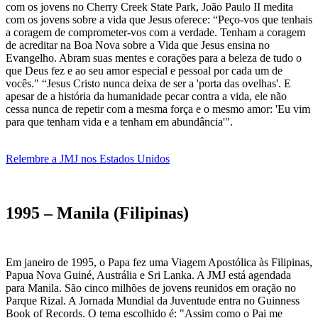
com os jovens no Cherry Creek State Park, João Paulo II medita
com os jovens sobre a vida que Jesus oferece: “Peço-vos que tenhais
a coragem de comprometer-vos com a verdade. Tenham a coragem
de acreditar na Boa Nova sobre a Vida que Jesus ensina no
Evangelho. Abram suas mentes e corações para a beleza de tudo o
que Deus fez e ao seu amor especial e pessoal por cada um de
vocês." “Jesus Cristo nunca deixa de ser a 'porta das ovelhas'. E
apesar de a história da humanidade pecar contra a vida, ele não
cessa nunca de repetir com a mesma força e o mesmo amor: 'Eu vim
para que tenham vida e a tenham em abundância'".
Relembre a JMJ nos Estados Unidos
1995 – Manila (Filipinas)
Em janeiro de 1995, o Papa fez uma Viagem Apostólica às Filipinas,
Papua Nova Guiné, Austrália e Sri Lanka. A JMJ está agendada
para Manila. São cinco milhões de jovens reunidos em oração no
Parque Rizal. A Jornada Mundial da Juventude entra no Guinness
Book of Records. O tema escolhido é: "Assim como o Pai me