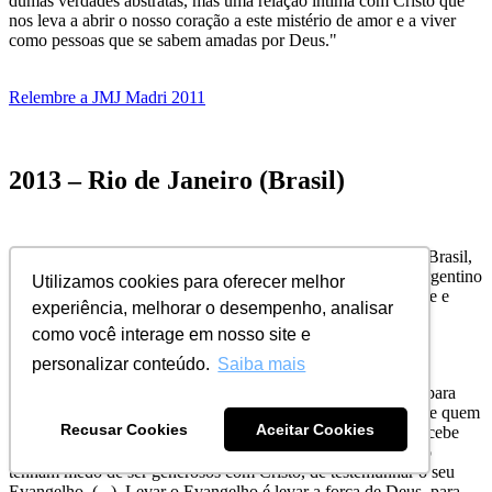
dumas verdades abstratas, mas uma relação íntima com Cristo que
nos leva a abrir o nosso coração a este mistério de amor e a viver
como pessoas que se sabem amadas por Deus."
Relembre a JMJ Madri 2011
2013 – Rio de Janeiro (Brasil)
A primeira JMJ do Papa Francisco foi no Rio de Janeiro, no Brasil,
em 2013. Cerca de 4 milhões de jovens rezam com o Papa argentino
Utilizamos cookies para oferecer melhor
“que veio da periferia do mundo”. O tema do encontro é: "Ide e
experiência, melhorar o desempenho, analisar
fazei discípulos entre as nações!"
como você interage em nosso site e
personalizar conteúdo.
Saiba mais
No domingo, 28 de julho, durante a Santa Missa na orla de
Copacabana, o Papa proferiu três palavras: "Ide, sem medo, para
servir. Seguindo estas três palavras, vocês experimentarão que quem
Recusar Cookies
Aceitar Cookies
evangeliza é evangelizado, quem transmite a alegria da fé, recebe
mais alegria. Queridos jovens, regressando às suas casas, não
tenham medo de ser generosos com Cristo, de testemunhar o seu
Evangelho. (...). Levar o Evangelho é levar a força de Deus, para