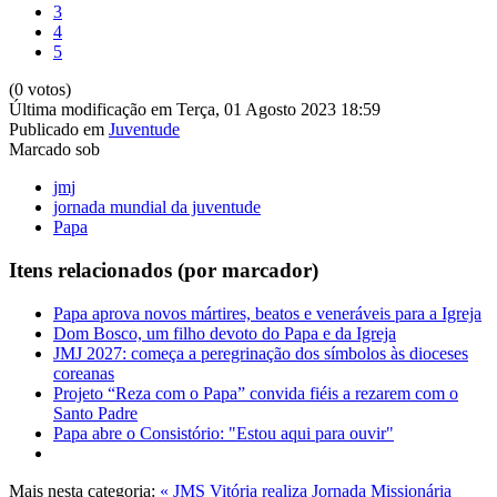
3
4
5
(0 votos)
Última modificação em Terça, 01 Agosto 2023 18:59
Publicado em
Juventude
Marcado sob
jmj
jornada mundial da juventude
Papa
Itens relacionados (por marcador)
Papa aprova novos mártires, beatos e veneráveis para a Igreja
Dom Bosco, um filho devoto do Papa e da Igreja
JMJ 2027: começa a peregrinação dos símbolos às dioceses
coreanas
Projeto “Reza com o Papa” convida fiéis a rezarem com o
Santo Padre
Papa abre o Consistório: "Estou aqui para ouvir"
Mais nesta categoria:
« JMS Vitória realiza Jornada Missionária