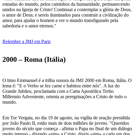
estradas do mundo, pelos caminhos da humanidade, permanecendo
unidos na Igreja de Cristo! Continuai a contemplar a glória de Deus,
o amor de Deus; e sereis iluminados para construir a civilização do
amor, para ajudar o homem a ver o mundo transfigurado pela
sabedoria e o amor eternos."
Relembre a JMJ em Paris
2000 – Roma (Itália)
O hino Emmanuel é a trilha sonora da JMJ 2000 em Roma, Itália. O
lema é: "E o Verbo se fez carne e habitou entre nós". A luz do
Grande Jubileu, proclamada com a Carta Apostólica Tertio
Millennio Adveniente, orienta as peregrinações a Cristo de todo o
mundo.
Em Tor Vergata, no dia 19 de agosto, na vigília de oração presidida
por João Paulo II, estão mais de dois milhões de jovens. "Queridos
jovens do século que começa - afirma o Papa no final de um diálogo
muito intenso - dizendo «sim» a Cristo, dizeis «sim» a cada um dos