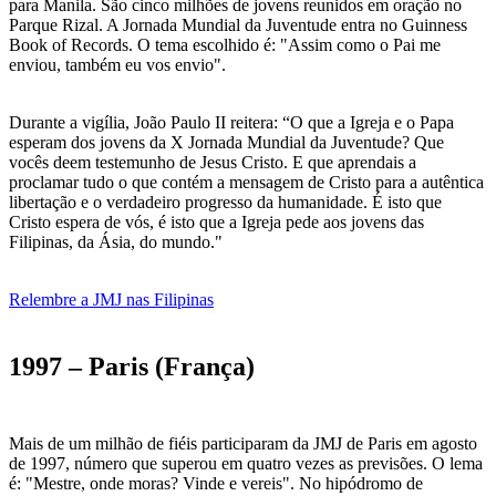
para Manila. São cinco milhões de jovens reunidos em oração no
Parque Rizal. A Jornada Mundial da Juventude entra no Guinness
Book of Records. O tema escolhido é: "Assim como o Pai me
enviou, também eu vos envio".
Durante a vigília, João Paulo II reitera: “O que a Igreja e o Papa
esperam dos jovens da X Jornada Mundial da Juventude? Que
vocês deem testemunho de Jesus Cristo. E que aprendais a
proclamar tudo o que contém a mensagem de Cristo para a autêntica
libertação e o verdadeiro progresso da humanidade. É isto que
Cristo espera de vós, é isto que a Igreja pede aos jovens das
Filipinas, da Ásia, do mundo."
Relembre a JMJ nas Filipinas
1997 – Paris (França)
Mais de um milhão de fiéis participaram da JMJ de Paris em agosto
de 1997, número que superou em quatro vezes as previsões. O lema
é: "Mestre, onde moras? Vinde e vereis". No hipódromo de