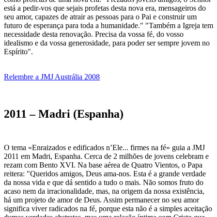
está a pedir-vos que sejais profetas desta nova era, mensageiros do
seu amor, capazes de atrair as pessoas para o Pai e construir um
futuro de esperança para toda a humanidade." "Também a Igreja tem
necessidade desta renovação. Precisa da vossa fé, do vosso
idealismo e da vossa generosidade, para poder ser sempre jovem no
Espírito".
Relembre a JMJ Austrália 2008
2011 – Madri (Espanha)
O tema «Enraizados e edificados n’Ele... firmes na fé» guia a JMJ
2011 em Madri, Espanha. Cerca de 2 milhões de jovens celebram e
rezam com Bento XVI. Na base aérea de Quatro Vientos, o Papa
reitera: "Queridos amigos, Deus ama-nos. Esta é a grande verdade
da nossa vida e que dá sentido a tudo o mais. Não somos fruto do
acaso nem da irracionalidade, mas, na origem da nossa existência,
há um projeto de amor de Deus. Assim permanecer no seu amor
significa viver radicados na fé, porque esta não é a simples aceitação