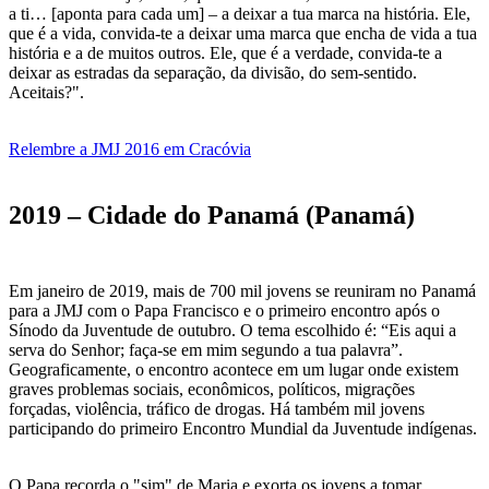
a ti… [aponta para cada um] – a deixar a tua marca na história. Ele,
que é a vida, convida-te a deixar uma marca que encha de vida a tua
história e a de muitos outros. Ele, que é a verdade, convida-te a
deixar as estradas da separação, da divisão, do sem-sentido.
Aceitais?".
Relembre a JMJ 2016 em Cracóvia
2019 – Cidade do Panamá (Panamá)
Em janeiro de 2019, mais de 700 mil jovens se reuniram no Panamá
para a JMJ com o Papa Francisco e o primeiro encontro após o
Sínodo da Juventude de outubro. O tema escolhido é: “Eis aqui a
serva do Senhor; faça-se em mim segundo a tua palavra”.
Geograficamente, o encontro acontece em um lugar onde existem
graves problemas sociais, econômicos, políticos, migrações
forçadas, violência, tráfico de drogas. Há também mil jovens
participando do primeiro Encontro Mundial da Juventude indígenas.
O Papa recorda o "sim" de Maria e exorta os jovens a tomar