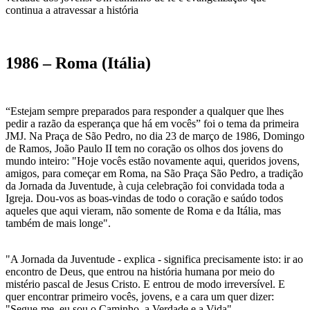
continua a atravessar a história
1986 – Roma (Itália)
“Estejam sempre preparados para responder a qualquer que lhes
pedir a razão da esperança que há em vocês” foi o tema da primeira
JMJ. Na Praça de São Pedro, no dia 23 de março de 1986, Domingo
de Ramos, João Paulo II tem no coração os olhos dos jovens do
mundo inteiro: "Hoje vocês estão novamente aqui, queridos jovens,
amigos, para começar em Roma, na São Praça São Pedro, a tradição
da Jornada da Juventude, à cuja celebração foi convidada toda a
Igreja. Dou-vos as boas-vindas de todo o coração e saúdo todos
aqueles que aqui vieram, não somente de Roma e da Itália, mas
também de mais longe".
"A Jornada da Juventude - explica - significa precisamente isto: ir ao
encontro de Deus, que entrou na história humana por meio do
mistério pascal de Jesus Cristo. E entrou de modo irreversível. E
quer encontrar primeiro vocês, jovens, e a cara um quer dizer:
"Segue-me, eu sou o Caminho, a Verdade e a Vida".