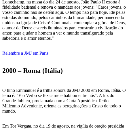
Longchamp, na missa do dia 24 de agosto, João Paulo II exorta à
fidelidade batismal e renova o mandato aos jovens: "Caros jovens, o
vosso caminho não se detém aqui. O tempo não para hoje. Ide pelas
estradas do mundo, pelos caminhos da humanidade, permanecendo
unidos na Igreja de Cristo! Continuai a contemplar a glória de Deus,
o amor de Deus; e sereis iluminados para construir a civilização do
amor, para ajudar o homem a ver o mundo transfigurado pela
sabedoria e o amor eternos."
Relembre a JMJ em Paris
2000 – Roma (Itália)
O hino Emmanuel é a trilha sonora da JMJ 2000 em Roma, Itália. O
lema é: "E o Verbo se fez carne e habitou entre nós". A luz do
Grande Jubileu, proclamada com a Carta Apostólica Tertio
Millennio Adveniente, orienta as peregrinações a Cristo de todo o
mundo.
Em Tor Vergata, no dia 19 de agosto, na vigília de oração presidida