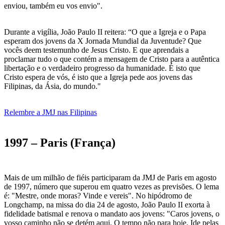
enviou, também eu vos envio".
Durante a vigília, João Paulo II reitera: “O que a Igreja e o Papa
esperam dos jovens da X Jornada Mundial da Juventude? Que
vocês deem testemunho de Jesus Cristo. E que aprendais a
proclamar tudo o que contém a mensagem de Cristo para a autêntica
libertação e o verdadeiro progresso da humanidade. É isto que
Cristo espera de vós, é isto que a Igreja pede aos jovens das
Filipinas, da Ásia, do mundo."
Relembre a JMJ nas Filipinas
1997 – Paris (França)
Mais de um milhão de fiéis participaram da JMJ de Paris em agosto
de 1997, número que superou em quatro vezes as previsões. O lema
é: "Mestre, onde moras? Vinde e vereis". No hipódromo de
Longchamp, na missa do dia 24 de agosto, João Paulo II exorta à
fidelidade batismal e renova o mandato aos jovens: "Caros jovens, o
vosso caminho não se detém aqui. O tempo não para hoje. Ide pelas