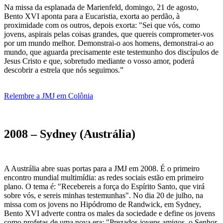
Na missa da esplanada de Marienfeld, domingo, 21 de agosto,
Bento XVI aponta para a Eucaristia, exorta ao perdão, à
proximidade com os outros, depois exorta: "Sei que vós, como
jovens, aspirais pelas coisas grandes, que quereis comprometer-vos
por um mundo melhor. Demonstrai-o aos homens, demonstrai-o ao
mundo, que aguarda precisamente este testemunho dos discípulos de
Jesus Cristo e que, sobretudo mediante o vosso amor, poderá
descobrir a estrela que nós seguimos.”
Relembre a JMJ em Colônia
2008 – Sydney (Austrália)
A Austrália abre suas portas para a JMJ em 2008. É o primeiro
encontro mundial multimídia: as redes sociais estão em primeiro
plano. O tema é: "Recebereis a força do Espírito Santo, que virá
sobre vós, e sereis minhas testemunhas". No dia 20 de julho, na
missa com os jovens no Hipódromo de Randwick, em Sydney,
Bento XVI adverte contra os males da sociedade e define os jovens
como profetas de uma nova era: "Prezados jovens amigos, o Senhor