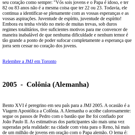
seu coração como sempre: "Vós sois jovens e o Papa é idoso, e ter
82 ou 83 anos não é a mesma coisa que ter 22 ou 23. Todavia, ele
continua a identificar-se plenamente com as vossas esperanças e as
vossas aspirações. Juventude de espírito, juventude de espírito!
Embora eu tenha vivido no meio de muitas trevas, sob duros
regimes totalitários, tive suficientes motivos para me convencer de
maneira inabalável de que nenhuma dificuldade e nenhum temor é
tão grande a ponto de poder sufocar completamente a esperança que
jorra sem cessar no coração dos jovens.
Relembre a JMJ em Toronto
2005 - Colônia (Alemanha)
Bento XVI é peregrino em seu país para a JMJ 2005. A ocasião é a
Viagem Apostólica a Colônia. A Alemanha o acolhe calorosamente:
segue os passos de Pedro com o bastão que lhe foi confiado por
João Paulo II. As estimativas dos participantes são mais uma vez
superadas pela realidade: na cidade com vista para o Reno, há mais
de um milhão de jovens em oração com o Papa alemão. O lema é: