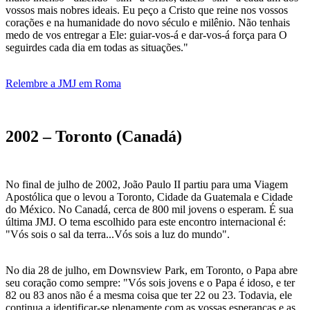
vossos mais nobres ideais. Eu peço a Cristo que reine nos vossos
corações e na humanidade do novo século e milênio. Não tenhais
medo de vos entregar a Ele: guiar-vos-á e dar-vos-á força para O
seguirdes cada dia em todas as situações."
Relembre a JMJ em Roma
2002 – Toronto (Canadá)
No final de julho de 2002, João Paulo II partiu para uma Viagem
Apostólica que o levou a Toronto, Cidade da Guatemala e Cidade
do México. No Canadá, cerca de 800 mil jovens o esperam. É sua
última JMJ. O tema escolhido para este encontro internacional é:
"Vós sois o sal da terra...Vós sois a luz do mundo".
No dia 28 de julho, em Downsview Park, em Toronto, o Papa abre
seu coração como sempre: "Vós sois jovens e o Papa é idoso, e ter
82 ou 83 anos não é a mesma coisa que ter 22 ou 23. Todavia, ele
continua a identificar-se plenamente com as vossas esperanças e as