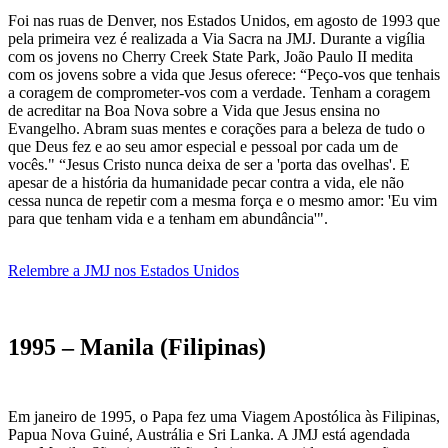
Foi nas ruas de Denver, nos Estados Unidos, em agosto de 1993 que
pela primeira vez é realizada a Via Sacra na JMJ. Durante a vigília
com os jovens no Cherry Creek State Park, João Paulo II medita
com os jovens sobre a vida que Jesus oferece: “Peço-vos que tenhais
a coragem de comprometer-vos com a verdade. Tenham a coragem
de acreditar na Boa Nova sobre a Vida que Jesus ensina no
Evangelho. Abram suas mentes e corações para a beleza de tudo o
que Deus fez e ao seu amor especial e pessoal por cada um de
vocês." “Jesus Cristo nunca deixa de ser a 'porta das ovelhas'. E
apesar de a história da humanidade pecar contra a vida, ele não
cessa nunca de repetir com a mesma força e o mesmo amor: 'Eu vim
para que tenham vida e a tenham em abundância'".
Relembre a JMJ nos Estados Unidos
1995 – Manila (Filipinas)
Em janeiro de 1995, o Papa fez uma Viagem Apostólica às Filipinas,
Papua Nova Guiné, Austrália e Sri Lanka. A JMJ está agendada