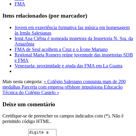
FMA
Itens relacionados (por marcador)
Jovem em experiência formativa faz música em homenagem
às Irmãs Salesianas
Irmã Ana Clébia é nomeada inspetora da Inspetoria N. Sra. da
Amazônia
FMA de Seul acolhem a Cruz e o Ícone Mariano
Regional Maria Romero reúne juventude das inspetorias SDB
e FMA
Venezuela: proximidade e ajuda das FMA em La Guaira
Mais nesta categoria:
« Colégio Salesiano conquista mais de 200
medalhas
Parceria com empresa offshore impulsiona Educação
Técnica do Colégio Castelo »
Deixe um comentário
Certifique-se de preencher os campos indicados com (*). Não é
permitido código HTML.