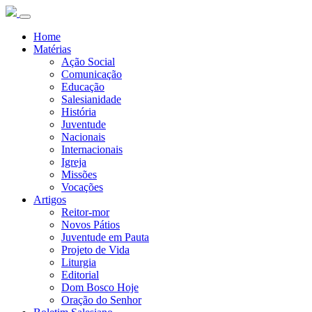
Home
Matérias
Ação Social
Comunicação
Educação
Salesianidade
História
Juventude
Nacionais
Internacionais
Igreja
Missões
Vocações
Artigos
Reitor-mor
Novos Pátios
Juventude em Pauta
Projeto de Vida
Liturgia
Editorial
Dom Bosco Hoje
Oração do Senhor