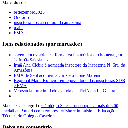
Marcado sob
bsdezembro2025
Oratório
inspetoria nossa senhora da amazonia
main
FMA
Itens relacionados (por marcador)
Jovem em experiência formativa faz música em homenagem
às Irmãs Salesianas
Irmã Ana Clébia é nomeada inspetora da Inspetoria N. Sra. da
Amazônia
FMA de Seul acolhem a Cruz e o Ícone Mariano
Regional Maria Romero reúne juventude das inspetorias SDB
e FMA
Venezuela: proximidade e ajuda das FMA em La Guaira
Mais nesta categoria:
« Colégio Salesiano conquista mais de 200
medalhas
Parceria com empresa offshore impulsiona Educação
Técnica do Colégio Castelo »
Deixe um comentário