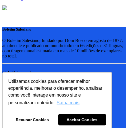
Boletim Salesiano
O Boletim Salesiano, fundado por Dom Bosco em agosto de 1877,
atualmente é publicado no mundo todo em 66 edições e 31 línguas,
com tiragem anual estimada em mais de 10 milhões de exemplares
no total.
Links Relacionados
Utilizamos cookies para oferecer melhor
RSB - Rede Salesiana Brasil
experiência, melhorar o desempenho, analisar
EDEBE - Editora
UPV - União pela Vida
como você interage em nosso site e
personalizar conteúdo.
Saiba mais
Familia Salesiana
SDB - Salesianos de Dom Bosco
Recusar Cookies
Aceitar Cookies
FMA - Filhas de Maria Auxiliadora