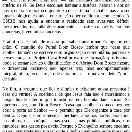
critério de fé. Se Deus escolheu habitar a história, habitar a dor do
povo, então a moradia digna deixa de ser tema “social” e passa a ser
lugar teológico: é onde a encarnação quer continuar acontecendo. A
CNBB nos ajuda a encarar a realidade sem evasivas: déficit,
precariedade, rua, falta de saneamento — rostos concretos, famílias
concretas, juventudes concretas.
E aqui a salesianidade mostra que sabe transformar Evangelho em
chão. O mutirão do Portal Dom Bosco lembra que “casa que
acolhe” também se escreve com organização comunitária, parceria e
perseverança; o Projeto Casa Real prova que formação profissional
pode se tornar serviço e dignificação; e o Abrigo Dom Bosco mostra
o diferencial decisivo: não apenas teto, mas acompanhamento
integral, afeto, reconstrução de autonomia — uma verdadeira “porta
de saída”.
No fim, a pergunta que fica é simples e exigente: nossa presença é
casa ou vitrine? A coerência de que Jesus fala não é moralismo; é
hospitalidade interior que transborda em hospitalidade social. Se
queremos ser, com Dom Bosco, “casa que acolhe”, comecemos por
abrir a porta ao Senhor — e permitir que Ele organize a casa por
dentro. Depois, com a mesma liberdade, abramos portas para fora:
nas obras, nas paróquias, nas escolas, nas políticas públicas, nos
mutirões, nos gestos possíveis. Porque o Evangelho sempre encontra
o seu lugar preferido: um lar onde alguém finalmente pode morar em