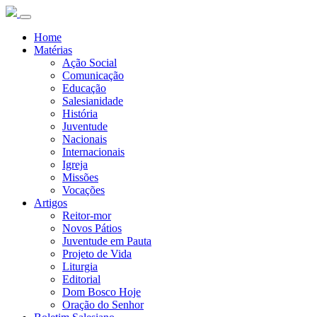
Home
Matérias
Ação Social
Comunicação
Educação
Salesianidade
História
Juventude
Nacionais
Internacionais
Igreja
Missões
Vocações
Artigos
Reitor-mor
Novos Pátios
Juventude em Pauta
Projeto de Vida
Liturgia
Editorial
Dom Bosco Hoje
Oração do Senhor