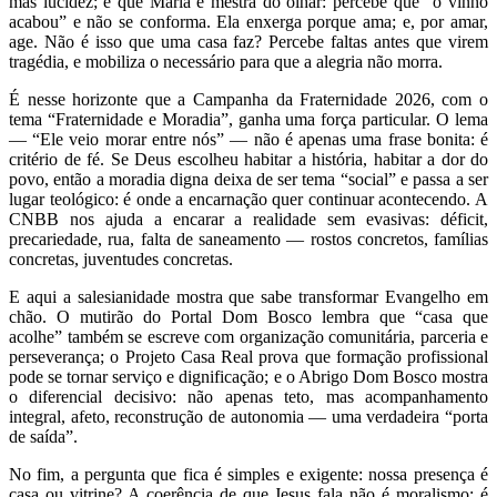
mas lucidez; e que Maria é mestra do olhar: percebe que “o vinho
acabou” e não se conforma. Ela enxerga porque ama; e, por amar,
age. Não é isso que uma casa faz? Percebe faltas antes que virem
tragédia, e mobiliza o necessário para que a alegria não morra.
É nesse horizonte que a Campanha da Fraternidade 2026, com o
tema “Fraternidade e Moradia”, ganha uma força particular. O lema
— “Ele veio morar entre nós” — não é apenas uma frase bonita: é
critério de fé. Se Deus escolheu habitar a história, habitar a dor do
povo, então a moradia digna deixa de ser tema “social” e passa a ser
lugar teológico: é onde a encarnação quer continuar acontecendo. A
CNBB nos ajuda a encarar a realidade sem evasivas: déficit,
precariedade, rua, falta de saneamento — rostos concretos, famílias
concretas, juventudes concretas.
E aqui a salesianidade mostra que sabe transformar Evangelho em
chão. O mutirão do Portal Dom Bosco lembra que “casa que
acolhe” também se escreve com organização comunitária, parceria e
perseverança; o Projeto Casa Real prova que formação profissional
pode se tornar serviço e dignificação; e o Abrigo Dom Bosco mostra
o diferencial decisivo: não apenas teto, mas acompanhamento
integral, afeto, reconstrução de autonomia — uma verdadeira “porta
de saída”.
No fim, a pergunta que fica é simples e exigente: nossa presença é
casa ou vitrine? A coerência de que Jesus fala não é moralismo; é