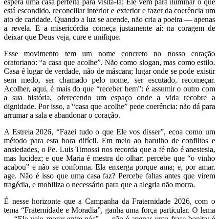
espera uma casa perfeita para visitá-la; Ele vem para iluminar o que
está escondido, reconciliar interior e exterior e fazer da coerência um
ato de caridade. Quando a luz se acende, não cria a poeira — apenas
a revela. E a misericórdia começa justamente aí: na coragem de
deixar que Deus veja, cure e unifique.
Esse movimento tem um nome concreto no nosso coração
oratoriano: “a casa que acolhe”. Não como slogan, mas como estilo.
Casa é lugar de verdade, não de máscara; lugar onde se pode existir
sem medo, ser chamado pelo nome, ser escutado, recomeçar.
Acolher, aqui, é mais do que “receber bem”: é assumir o outro com
a sua história, oferecendo um espaço onde a vida recobre a
dignidade. Por isso, a “casa que acolhe” pede coerência: não dá para
arrumar a sala e abandonar o coração.
A Estreia 2026, “Fazei tudo o que Ele vos disser”, ecoa como um
método para esta hora difícil. Em meio ao barulho de conflitos e
ansiedades, o Pe. Luis Timossi nos recorda que a fé não é anestesia,
mas lucidez; e que Maria é mestra do olhar: percebe que “o vinho
acabou” e não se conforma. Ela enxerga porque ama; e, por amar,
age. Não é isso que uma casa faz? Percebe faltas antes que virem
tragédia, e mobiliza o necessário para que a alegria não morra.
É nesse horizonte que a Campanha da Fraternidade 2026, com o
tema “Fraternidade e Moradia”, ganha uma força particular. O lema
— “Ele veio morar entre nós” — não é apenas uma frase bonita: é