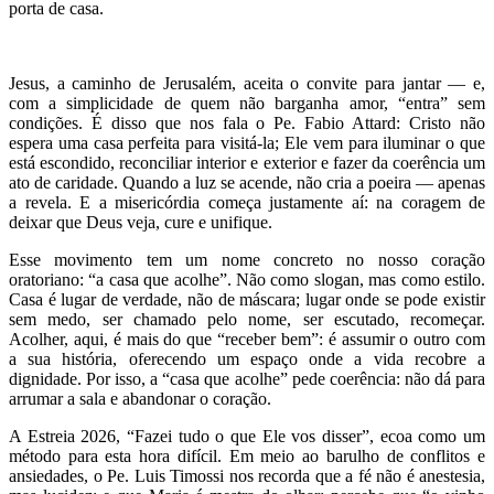
porta de casa.
Jesus, a caminho de Jerusalém, aceita o convite para jantar — e,
com a simplicidade de quem não barganha amor, “entra” sem
condições. É disso que nos fala o Pe. Fabio Attard: Cristo não
espera uma casa perfeita para visitá-la; Ele vem para iluminar o que
está escondido, reconciliar interior e exterior e fazer da coerência um
ato de caridade. Quando a luz se acende, não cria a poeira — apenas
a revela. E a misericórdia começa justamente aí: na coragem de
deixar que Deus veja, cure e unifique.
Esse movimento tem um nome concreto no nosso coração
oratoriano: “a casa que acolhe”. Não como slogan, mas como estilo.
Casa é lugar de verdade, não de máscara; lugar onde se pode existir
sem medo, ser chamado pelo nome, ser escutado, recomeçar.
Acolher, aqui, é mais do que “receber bem”: é assumir o outro com
a sua história, oferecendo um espaço onde a vida recobre a
dignidade. Por isso, a “casa que acolhe” pede coerência: não dá para
arrumar a sala e abandonar o coração.
A Estreia 2026, “Fazei tudo o que Ele vos disser”, ecoa como um
método para esta hora difícil. Em meio ao barulho de conflitos e
ansiedades, o Pe. Luis Timossi nos recorda que a fé não é anestesia,