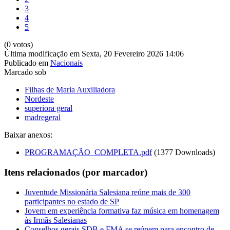
3
4
5
(0 votos)
Última modificação em Sexta, 20 Fevereiro 2026 14:06
Publicado em
Nacionais
Marcado sob
Filhas de Maria Auxiliadora
Nordeste
superiora geral
madregeral
Baixar anexos:
PROGRAMAÇÃO_COMPLETA.pdf
(1377 Downloads)
Itens relacionados (por marcador)
Juventude Missionária Salesiana reúne mais de 300
participantes no estado de SP
Jovem em experiência formativa faz música em homenagem
às Irmãs Salesianas
Conselhos gerais SDB e FMA se reúnem para encontro de