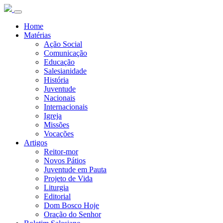
Home
Matérias
Ação Social
Comunicação
Educação
Salesianidade
História
Juventude
Nacionais
Internacionais
Igreja
Missões
Vocações
Artigos
Reitor-mor
Novos Pátios
Juventude em Pauta
Projeto de Vida
Liturgia
Editorial
Dom Bosco Hoje
Oração do Senhor