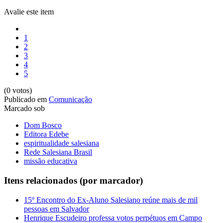
Avalie este item
1
2
3
4
5
(0 votos)
Publicado em
Comunicação
Marcado sob
Dom Bosco
Editora Edebe
espiritualidade salesiana
Rede Salesiana Brasil
missão educativa
Itens relacionados (por marcador)
15º Encontro do Ex-Aluno Salesiano reúne mais de mil
pessoas em Salvador
Henrique Escudeiro professa votos perpétuos em Campo