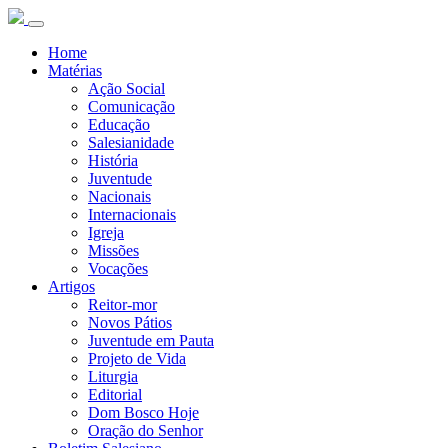
Home
Matérias
Ação Social
Comunicação
Educação
Salesianidade
História
Juventude
Nacionais
Internacionais
Igreja
Missões
Vocações
Artigos
Reitor-mor
Novos Pátios
Juventude em Pauta
Projeto de Vida
Liturgia
Editorial
Dom Bosco Hoje
Oração do Senhor