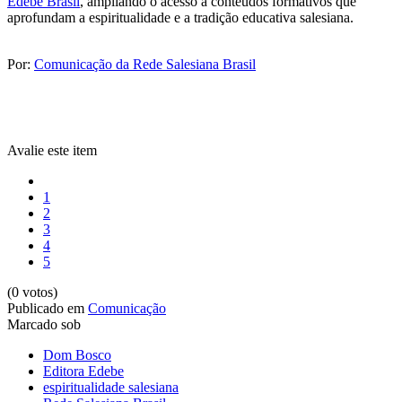
Edebê Brasil
, ampliando o acesso a conteúdos formativos que
aprofundam a espiritualidade e a tradição educativa salesiana.
Por:
Comunicação da Rede Salesiana Brasil
Avalie este item
1
2
3
4
5
(0 votos)
Publicado em
Comunicação
Marcado sob
Dom Bosco
Editora Edebe
espiritualidade salesiana