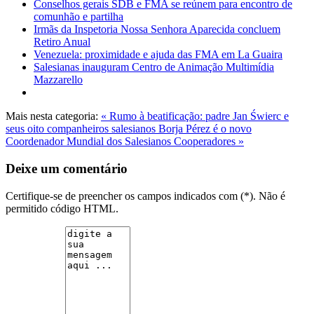
Conselhos gerais SDB e FMA se reúnem para encontro de
comunhão e partilha
Irmãs da Inspetoria Nossa Senhora Aparecida concluem
Retiro Anual
Venezuela: proximidade e ajuda das FMA em La Guaira
Salesianas inauguram Centro de Animação Multimídia
Mazzarello
Mais nesta categoria:
« Rumo à beatificação: padre Jan Świerc e
seus oito companheiros salesianos
Borja Pérez é o novo
Coordenador Mundial dos Salesianos Cooperadores »
Deixe um comentário
Certifique-se de preencher os campos indicados com (*). Não é
permitido código HTML.