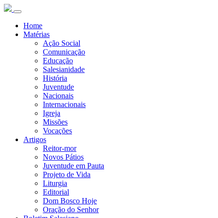
Home
Matérias
Ação Social
Comunicação
Educação
Salesianidade
História
Juventude
Nacionais
Internacionais
Igreja
Missões
Vocações
Artigos
Reitor-mor
Novos Pátios
Juventude em Pauta
Projeto de Vida
Liturgia
Editorial
Dom Bosco Hoje
Oração do Senhor