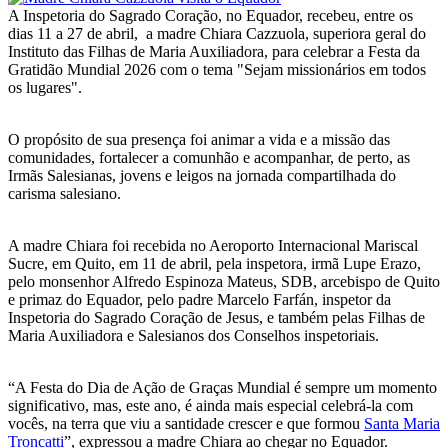
A Inspetoria do Sagrado Coração, no Equador, recebeu, entre os
dias 11 a 27 de abril, a madre Chiara Cazzuola, superiora geral do
Instituto das Filhas de Maria Auxiliadora, para celebrar a Festa da
Gratidão Mundial 2026 com o tema "Sejam missionários em todos
os lugares".
O propósito de sua presença foi animar a vida e a missão das
comunidades, fortalecer a comunhão e acompanhar, de perto, as
Irmãs Salesianas, jovens e leigos na jornada compartilhada do
carisma salesiano.
A madre Chiara foi recebida no Aeroporto Internacional Mariscal
Sucre, em Quito, em 11 de abril, pela inspetora, irmã Lupe Erazo,
pelo monsenhor Alfredo Espinoza Mateus, SDB, arcebispo de Quito
e primaz do Equador, pelo padre Marcelo Farfán, inspetor da
Inspetoria do Sagrado Coração de Jesus, e também pelas Filhas de
Maria Auxiliadora e Salesianos dos Conselhos inspetoriais.
“A Festa do Dia de Ação de Graças Mundial é sempre um momento
significativo, mas, este ano, é ainda mais especial celebrá-la com
vocês, na terra que viu a santidade crescer e que formou
Santa Maria
Troncatti
”, expressou a madre Chiara ao chegar no Equador.