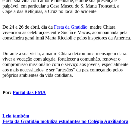
e deu sua vida com amor e fidelidade, e onde sua presença é
palpável, em particular a Casa Museu de S. Maria Troncatti, a
Capela das Relíquias, a Cruz no local do acidente.
De 24 a 26 de abril, dia da
Festa da Gratidão
, madre Chiara
vivenciou as celebrações entre Sucúa e Macas, acompanhada pela
conselheira geral irmã Marta Riccioli e pelos inspetores da América.
Durante a sua visita, a madre Chiara deixou uma mensagem clara:
viver a vocação com alegria, fortalecer a comunhão, renovar o
compromisso missionário com o serviço aos jovens, especialmente
aos mais necessitados, e ser "artesãos" da paz começando pelos
próprios ambientes da vida cotidiana.
Por:
Portal das FMA
Leia também
Festa da Gratidão mobiliza estudantes no Colégio Auxiliadora