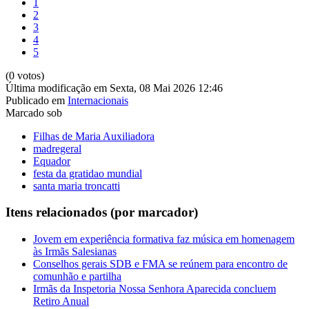
1
2
3
4
5
(0 votos)
Última modificação em Sexta, 08 Mai 2026 12:46
Publicado em
Internacionais
Marcado sob
Filhas de Maria Auxiliadora
madregeral
Equador
festa da gratidao mundial
santa maria troncatti
Itens relacionados (por marcador)
Jovem em experiência formativa faz música em homenagem
às Irmãs Salesianas
Conselhos gerais SDB e FMA se reúnem para encontro de
comunhão e partilha
Irmãs da Inspetoria Nossa Senhora Aparecida concluem
Retiro Anual