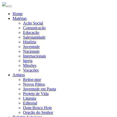
Home
Matérias
Ação Social
Comunicação
Educação
Salesianidade
História
Juventude
Nacionais
Internacionais
Igreja
Missões
Vocações
Artigos
Reitor-mor
Novos Pátios
Juventude em Pauta
Projeto de Vida
Liturgia
Editorial
Dom Bosco Hoje
Oração do Senhor