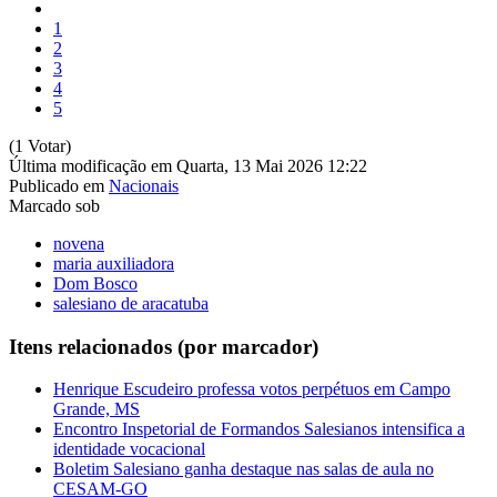
1
2
3
4
5
(1 Votar)
Última modificação em Quarta, 13 Mai 2026 12:22
Publicado em
Nacionais
Marcado sob
novena
maria auxiliadora
Dom Bosco
salesiano de aracatuba
Itens relacionados (por marcador)
Henrique Escudeiro professa votos perpétuos em Campo
Grande, MS
Encontro Inspetorial de Formandos Salesianos intensifica a
identidade vocacional
Boletim Salesiano ganha destaque nas salas de aula no
CESAM-GO