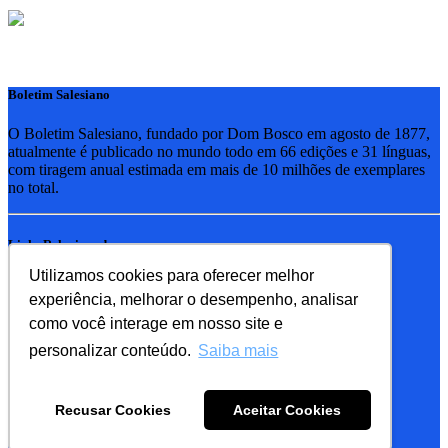
Boletim Salesiano
O Boletim Salesiano, fundado por Dom Bosco em agosto de 1877,
atualmente é publicado no mundo todo em 66 edições e 31 línguas,
com tiragem anual estimada em mais de 10 milhões de exemplares
no total.
Links Relacionados
Utilizamos cookies para oferecer melhor
RSB - Rede Salesiana Brasil
experiência, melhorar o desempenho, analisar
EDEBE - Editora
UPV - União pela Vida
como você interage em nosso site e
personalizar conteúdo.
Saiba mais
Familia Salesiana
SDB - Salesianos de Dom Bosco
Recusar Cookies
Aceitar Cookies
FMA - Filhas de Maria Auxiliadora