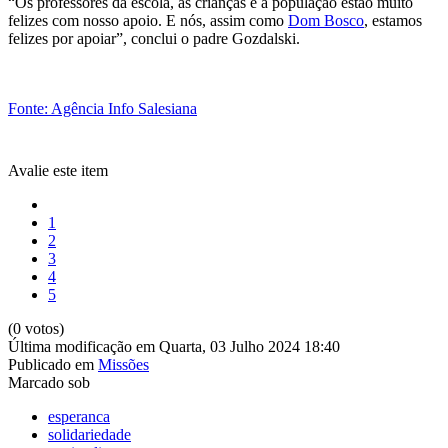
“Os professores da escola, as crianças e a população estão muito
felizes com nosso apoio. E nós, assim como
Dom Bosco
, estamos
felizes por apoiar”, conclui o padre Gozdalski.
Fonte: Agência Info Salesiana
Avalie este item
1
2
3
4
5
(0 votos)
Última modificação em Quarta, 03 Julho 2024 18:40
Publicado em
Missões
Marcado sob
esperanca
solidariedade