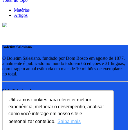
voltar ao topo
Matérias
Artigos
Boletim Salesiano
O Boletim Salesiano, fundado por Dom Bosco em agosto de 1877,
atualmente é publicado no mundo todo em 66 edições e 31 línguas,
com tiragem anual estimada em mais de 10 milhões de exemplares
no total.
Links Relacionados
Utilizamos cookies para oferecer melhor
RSB - Rede Salesiana Brasil
experiência, melhorar o desempenho, analisar
EDEBE - Editora
UPV - União pela Vida
como você interage em nosso site e
personalizar conteúdo.
Saiba mais
Familia Salesiana