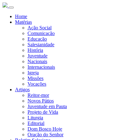
Home
Matérias
Ação Social
Comunicação
Educação
Salesianidade
História
Juventude
Nacionais
Internacionais
Igreja
Missões
Vocações
Artigos
Reitor-mor
Novos Pátios
Juventude em Pauta
Projeto de Vida
Liturgia
Editorial
Dom Bosco Hoje
Oração do Senhor