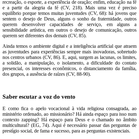
recreação, o esporte, a experiência de oração; enfim, educação na fé
e a partir da alegria da fé (CV, 218). Mais uma vez é preciso
equilíbrio porque temos muitas juventudes (CV, 68): há jovens que
sentem o desejo de Deus, alguns o sonho da fraternidade, outros
querem desenvolver capacidades de serviço, em alguns a
sensibilidade artística, em outros o desejo de comunicação, outros
querem ser diferentes dos demais (CV, 85).
Ainda temos o ambiente digital e a inteligência artificial que atraem
as juventudes para experiências sempre mais inovadoras, sobretudo
nos centros urbanos (CV, 86). E, aqui, surgem as lacunas, os limites,
a solidão, a manipulação, o isolamento, a dificuldade do contato
presencial, os interesses econômicos, o distanciamento da família,
dos grupos, a ausência de raízes (CV, 88-90).
Saber escutar a voz do vento
E como fica o apelo vocacional à vida religiosa consagrada, ao
ministério ordenado, ao missionário? Há ainda espaço para isso num
contexto zapping? Há espaço para Deus e o chamado no âmbito
multicultural? (EG, 74). Aqui é necessário passar das perguntas de
prestígio social, de fama e sucesso, para as perguntas existenciais.