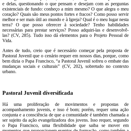
e delas, questionando o que pensam e desejam com as perguntas
existenciais de fundo: conheço a mim mesmo? O que alegra o meu
coração? Quais são meus pontos fortes e fracos? Como posso servir
melhor e ser mais útil ao mundo e à Igreja? Qual é o meu lugar nesta
terra? O que posso oferecer à sociedade? Tenho habilidades
necessárias para prestar serviços? Posso adquiri-las e desenvolvê-
las? (CV, 285). Tudo isso dá elementos para o Projeto Pessoal de
Vida.
Antes de tudo, creio que é necessário começar pela proposta de
Pastoral Juvenil que o cenário requer em nossos dias, porque, como
bem dizia o Papa Francisco, “a Pastoral Juvenil sofreu o embate das
mudanças sociais e culturais” (CV, 202), sobretudo no contexto
urbano.
Pastoral Juvenil diversificada
Há uma proliferação de movimentos e propostas de
acompanhamento juvenis, e isso é bom; porém, requer uma ação
conjunta e a consciência de que a comunidade é também chamada a
ser sujeito da ação evangelizadora dos jovens. Isso requer, segundo
o Papa Francisco, uma flexibilidade que saiba se mover em
momentos que proporcionem eventos de formação, como também a