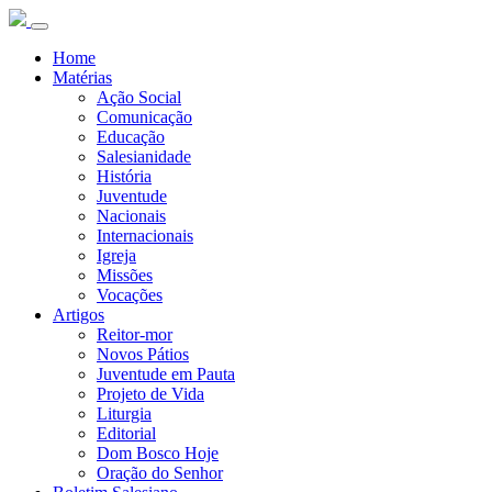
Home
Matérias
Ação Social
Comunicação
Educação
Salesianidade
História
Juventude
Nacionais
Internacionais
Igreja
Missões
Vocações
Artigos
Reitor-mor
Novos Pátios
Juventude em Pauta
Projeto de Vida
Liturgia
Editorial
Dom Bosco Hoje
Oração do Senhor