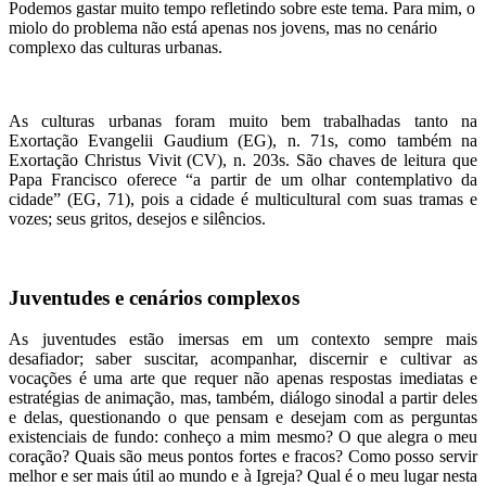
Podemos gastar muito tempo refletindo sobre este tema. Para mim, o
miolo do problema não está apenas nos jovens, mas no cenário
complexo das culturas urbanas.
As culturas urbanas foram muito bem trabalhadas tanto na
Exortação Evangelii Gaudium (EG), n. 71s, como também na
Exortação Christus Vivit (CV), n. 203s. São chaves de leitura que
Papa Francisco oferece “a partir de um olhar contemplativo da
cidade” (EG, 71), pois a cidade é multicultural com suas tramas e
vozes; seus gritos, desejos e silêncios.
Juventudes e cenários complexos
As juventudes estão imersas em um contexto sempre mais
desafiador; saber suscitar, acompanhar, discernir e cultivar as
vocações é uma arte que requer não apenas respostas imediatas e
estratégias de animação, mas, também, diálogo sinodal a partir deles
e delas, questionando o que pensam e desejam com as perguntas
existenciais de fundo: conheço a mim mesmo? O que alegra o meu
coração? Quais são meus pontos fortes e fracos? Como posso servir
melhor e ser mais útil ao mundo e à Igreja? Qual é o meu lugar nesta