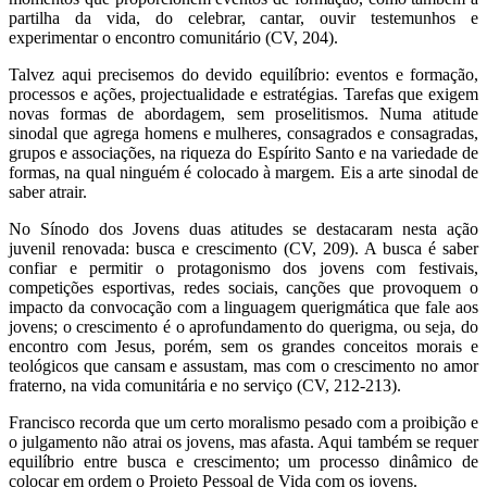
partilha da vida, do celebrar, cantar, ouvir testemunhos e
experimentar o encontro comunitário (CV, 204).
Talvez aqui precisemos do devido equilíbrio: eventos e formação,
processos e ações, projectualidade e estratégias. Tarefas que exigem
novas formas de abordagem, sem proselitismos. Numa atitude
sinodal que agrega homens e mulheres, consagrados e consagradas,
grupos e associações, na riqueza do Espírito Santo e na variedade de
formas, na qual ninguém é colocado à margem. Eis a arte sinodal de
saber atrair.
No Sínodo dos Jovens duas atitudes se destacaram nesta ação
juvenil renovada: busca e crescimento (CV, 209). A busca é saber
confiar e permitir o protagonismo dos jovens com festivais,
competições esportivas, redes sociais, canções que provoquem o
impacto da convocação com a linguagem querigmática que fale aos
jovens; o crescimento é o aprofundamento do querigma, ou seja, do
encontro com Jesus, porém, sem os grandes conceitos morais e
teológicos que cansam e assustam, mas com o crescimento no amor
fraterno, na vida comunitária e no serviço (CV, 212-213).
Francisco recorda que um certo moralismo pesado com a proibição e
o julgamento não atrai os jovens, mas afasta. Aqui também se requer
equilíbrio entre busca e crescimento; um processo dinâmico de
colocar em ordem o Projeto Pessoal de Vida com os jovens.