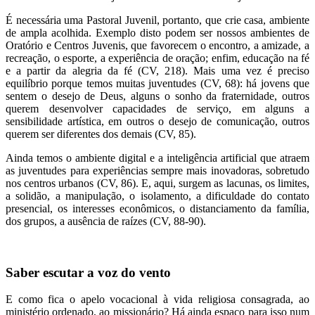
É necessária uma Pastoral Juvenil, portanto, que crie casa, ambiente
de ampla acolhida. Exemplo disto podem ser nossos ambientes de
Oratório e Centros Juvenis, que favorecem o encontro, a amizade, a
recreação, o esporte, a experiência de oração; enfim, educação na fé
e a partir da alegria da fé (CV, 218). Mais uma vez é preciso
equilíbrio porque temos muitas juventudes (CV, 68): há jovens que
sentem o desejo de Deus, alguns o sonho da fraternidade, outros
querem desenvolver capacidades de serviço, em alguns a
sensibilidade artística, em outros o desejo de comunicação, outros
querem ser diferentes dos demais (CV, 85).
Ainda temos o ambiente digital e a inteligência artificial que atraem
as juventudes para experiências sempre mais inovadoras, sobretudo
nos centros urbanos (CV, 86). E, aqui, surgem as lacunas, os limites,
a solidão, a manipulação, o isolamento, a dificuldade do contato
presencial, os interesses econômicos, o distanciamento da família,
dos grupos, a ausência de raízes (CV, 88-90).
Saber escutar a voz do vento
E como fica o apelo vocacional à vida religiosa consagrada, ao
ministério ordenado, ao missionário? Há ainda espaço para isso num