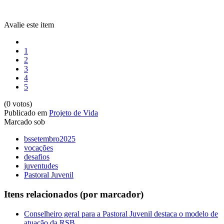
Avalie este item
1
2
3
4
5
(0 votos)
Publicado em
Projeto de Vida
Marcado sob
bssetembro2025
vocações
desafios
juventudes
Pastoral Juvenil
Itens relacionados (por marcador)
Conselheiro geral para a Pastoral Juvenil destaca o modelo de
atuação da RSB