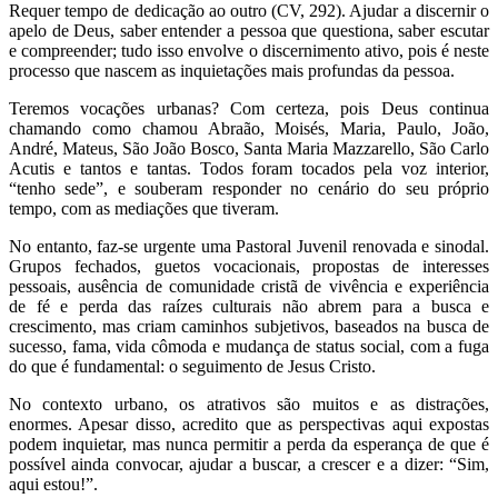
Requer tempo de dedicação ao outro (CV, 292). Ajudar a discernir o
apelo de Deus, saber entender a pessoa que questiona, saber escutar
e compreender; tudo isso envolve o discernimento ativo, pois é neste
processo que nascem as inquietações mais profundas da pessoa.
Teremos vocações urbanas? Com certeza, pois Deus continua
chamando como chamou Abraão, Moisés, Maria, Paulo, João,
André, Mateus, São João Bosco, Santa Maria Mazzarello, São Carlo
Acutis e tantos e tantas. Todos foram tocados pela voz interior,
“tenho sede”, e souberam responder no cenário do seu próprio
tempo, com as mediações que tiveram.
No entanto, faz-se urgente uma Pastoral Juvenil renovada e sinodal.
Grupos fechados, guetos vocacionais, propostas de interesses
pessoais, ausência de comunidade cristã de vivência e experiência
de fé e perda das raízes culturais não abrem para a busca e
crescimento, mas criam caminhos subjetivos, baseados na busca de
sucesso, fama, vida cômoda e mudança de status social, com a fuga
do que é fundamental: o seguimento de Jesus Cristo.
No contexto urbano, os atrativos são muitos e as distrações,
enormes. Apesar disso, acredito que as perspectivas aqui expostas
podem inquietar, mas nunca permitir a perda da esperança de que é
possível ainda convocar, ajudar a buscar, a crescer e a dizer: “Sim,
aqui estou!”.