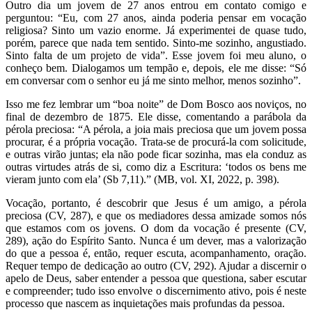
Outro dia um jovem de 27 anos entrou em contato comigo e
perguntou: “Eu, com 27 anos, ainda poderia pensar em vocação
religiosa? Sinto um vazio enorme. Já experimentei de quase tudo,
porém, parece que nada tem sentido. Sinto-me sozinho, angustiado.
Sinto falta de um projeto de vida”. Esse jovem foi meu aluno, o
conheço bem. Dialogamos um tempão e, depois, ele me disse: “Só
em conversar com o senhor eu já me sinto melhor, menos sozinho”.
Isso me fez lembrar um “boa noite” de Dom Bosco aos noviços, no
final de dezembro de 1875. Ele disse, comentando a parábola da
pérola preciosa: “A pérola, a joia mais preciosa que um jovem possa
procurar, é a própria vocação. Trata-se de procurá-la com solicitude,
e outras virão juntas; ela não pode ficar sozinha, mas ela conduz as
outras virtudes atrás de si, como diz a Escritura: ‘todos os bens me
vieram junto com ela’ (Sb 7,11).” (MB, vol. XI, 2022, p. 398).
Vocação, portanto, é descobrir que Jesus é um amigo, a pérola
preciosa (CV, 287), e que os mediadores dessa amizade somos nós
que estamos com os jovens. O dom da vocação é presente (CV,
289), ação do Espírito Santo. Nunca é um dever, mas a valorização
do que a pessoa é, então, requer escuta, acompanhamento, oração.
Requer tempo de dedicação ao outro (CV, 292). Ajudar a discernir o
apelo de Deus, saber entender a pessoa que questiona, saber escutar
e compreender; tudo isso envolve o discernimento ativo, pois é neste
processo que nascem as inquietações mais profundas da pessoa.