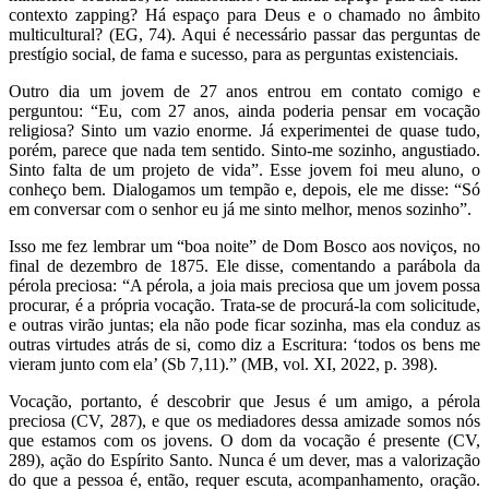
contexto zapping? Há espaço para Deus e o chamado no âmbito
multicultural? (EG, 74). Aqui é necessário passar das perguntas de
prestígio social, de fama e sucesso, para as perguntas existenciais.
Outro dia um jovem de 27 anos entrou em contato comigo e
perguntou: “Eu, com 27 anos, ainda poderia pensar em vocação
religiosa? Sinto um vazio enorme. Já experimentei de quase tudo,
porém, parece que nada tem sentido. Sinto-me sozinho, angustiado.
Sinto falta de um projeto de vida”. Esse jovem foi meu aluno, o
conheço bem. Dialogamos um tempão e, depois, ele me disse: “Só
em conversar com o senhor eu já me sinto melhor, menos sozinho”.
Isso me fez lembrar um “boa noite” de Dom Bosco aos noviços, no
final de dezembro de 1875. Ele disse, comentando a parábola da
pérola preciosa: “A pérola, a joia mais preciosa que um jovem possa
procurar, é a própria vocação. Trata-se de procurá-la com solicitude,
e outras virão juntas; ela não pode ficar sozinha, mas ela conduz as
outras virtudes atrás de si, como diz a Escritura: ‘todos os bens me
vieram junto com ela’ (Sb 7,11).” (MB, vol. XI, 2022, p. 398).
Vocação, portanto, é descobrir que Jesus é um amigo, a pérola
preciosa (CV, 287), e que os mediadores dessa amizade somos nós
que estamos com os jovens. O dom da vocação é presente (CV,
289), ação do Espírito Santo. Nunca é um dever, mas a valorização
do que a pessoa é, então, requer escuta, acompanhamento, oração.