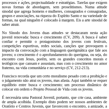
processos e ações, projectualidade e estratégias. Tarefas que exigem
novas formas de abordagem, sem proselitismos. Numa atitude
sinodal que agrega homens e mulheres, consagrados e consagradas,
grupos e associações, na riqueza do Espírito Santo e na variedade de
formas, na qual ninguém é colocado à margem. Eis a arte sinodal de
saber atrair.
No Sínodo dos Jovens duas atitudes se destacaram nesta ação
juvenil renovada: busca e crescimento (CV, 209). A busca é saber
confiar e permitir o protagonismo dos jovens com festivais,
competições esportivas, redes sociais, canções que provoquem o
impacto da convocação com a linguagem querigmática que fale aos
jovens; o crescimento é o aprofundamento do querigma, ou seja, do
encontro com Jesus, porém, sem os grandes conceitos morais e
teológicos que cansam e assustam, mas com o crescimento no amor
fraterno, na vida comunitária e no serviço (CV, 212-213).
Francisco recorda que um certo moralismo pesado com a proibição e
o julgamento não atrai os jovens, mas afasta. Aqui também se requer
equilíbrio entre busca e crescimento; um processo dinâmico de
colocar em ordem o Projeto Pessoal de Vida com os jovens.
É necessária uma Pastoral Juvenil, portanto, que crie casa, ambiente
de ampla acolhida. Exemplo disto podem ser nossos ambientes de
Oratório e Centros Juvenis, que favorecem o encontro, a amizade, a