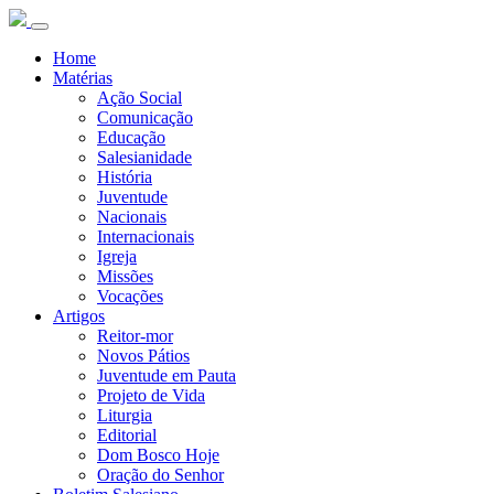
Home
Matérias
Ação Social
Comunicação
Educação
Salesianidade
História
Juventude
Nacionais
Internacionais
Igreja
Missões
Vocações
Artigos
Reitor-mor
Novos Pátios
Juventude em Pauta
Projeto de Vida
Liturgia
Editorial
Dom Bosco Hoje
Oração do Senhor