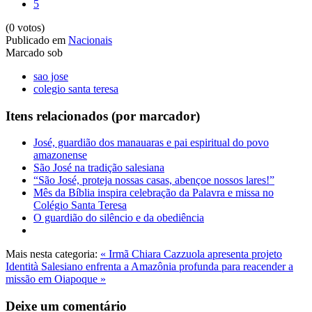
5
(0 votos)
Publicado em
Nacionais
Marcado sob
sao jose
colegio santa teresa
Itens relacionados (por marcador)
José, guardião dos manauaras e pai espiritual do povo
amazonense
São José na tradição salesiana
“São José, proteja nossas casas, abençoe nossos lares!”
Mês da Bíblia inspira celebração da Palavra e missa no
Colégio Santa Teresa
O guardião do silêncio e da obediência
Mais nesta categoria:
« Irmã Chiara Cazzuola apresenta projeto
Identità
Salesiano enfrenta a Amazônia profunda para reacender a
missão em Oiapoque »
Deixe um comentário