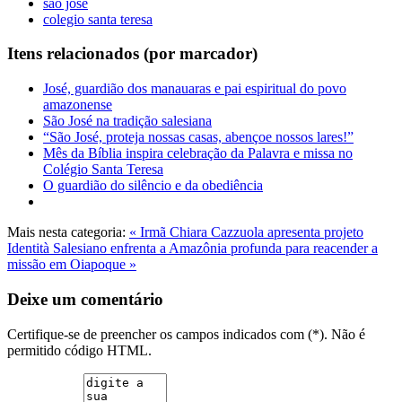
sao jose
colegio santa teresa
Itens relacionados (por marcador)
José, guardião dos manauaras e pai espiritual do povo
amazonense
São José na tradição salesiana
“São José, proteja nossas casas, abençoe nossos lares!”
Mês da Bíblia inspira celebração da Palavra e missa no
Colégio Santa Teresa
O guardião do silêncio e da obediência
Mais nesta categoria:
« Irmã Chiara Cazzuola apresenta projeto
Identità
Salesiano enfrenta a Amazônia profunda para reacender a
missão em Oiapoque »
Deixe um comentário
Certifique-se de preencher os campos indicados com (*). Não é
permitido código HTML.