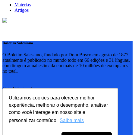
Matérias
Artigos
Boletim Salesiano
O Boletim Salesiano, fundado por Dom Bosco em agosto de 1877,
atualmente é publicado no mundo todo em 66 edições e 31 línguas,
com tiragem anual estimada em mais de 10 milhões de exemplares
no total.
Links Relacionados
Utilizamos cookies para oferecer melhor
RSB - Rede Salesiana Brasil
experiência, melhorar o desempenho, analisar
EDEBE - Editora
UPV - União pela Vida
como você interage em nosso site e
personalizar conteúdo.
Saiba mais
Familia Salesiana
SDB - Salesianos de Dom Bosco